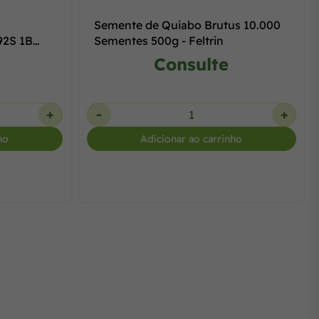
Semente de Quiabo Brutus 10.000
92S 1B
Sementes 500g - Feltrin
Consulte
+
-
+
ho
Adicionar ao carrinho