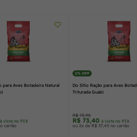
1% OFF
o para Aves Botadeira Natural
Do Sítio Ração para Aves Botad
bi
Triturada Guabi
R$ 75,90
R$ 73,40
à vista no PIX
à vista no PIX
o cartão
ou 2x de R$ 37,45 no cartão