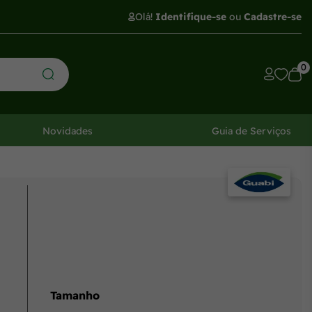
Olá!
Identifique-se
ou
Cadastre-se
0
Novidades
Guia de Serviços
Tamanho