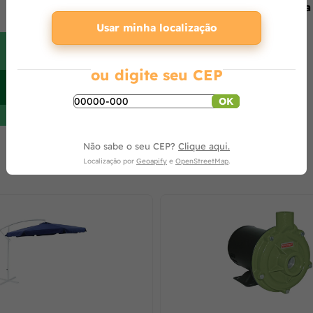
Produto ainda sem avaliações,
seja o primeiro a
Usar minha localização
ou digite seu CEP
OK
O que os outros estão vendo
Não sabe o seu CEP?
Clique aqui.
Localização por
Geoapify
e
OpenStreetMap
.