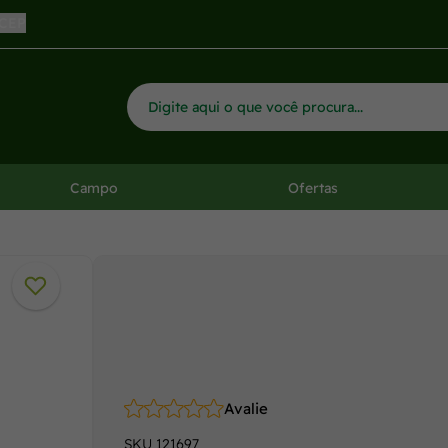
 CEP
Campo
Ofertas
Avalie
SKU
121697