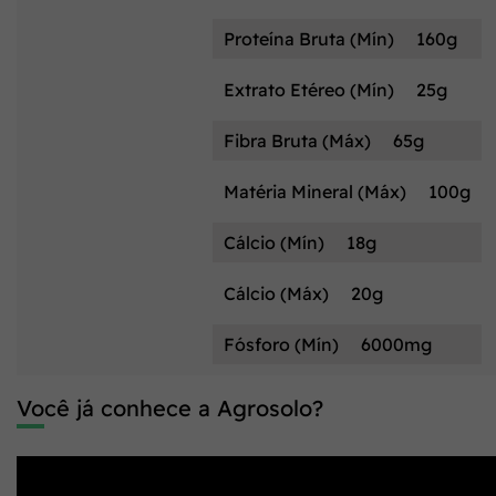
Proteína Bruta (Mín)
160g
Extrato Etéreo (Mín)
25g
Fibra Bruta (Máx)
65g
Matéria Mineral (Máx)
100g
Cálcio (Mín)
18g
Cálcio (Máx)
20g
Fósforo (Mín)
6000mg
Você já conhece a Agrosolo?