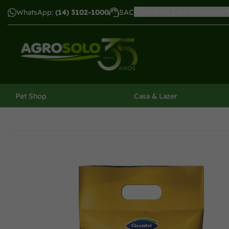
Ofertas para: Selecionar
WhatsApp:
(14) 3102-1000
SAC
har menu
Pet Shop
Casa & Lazer