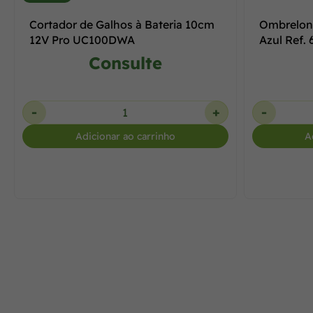
Cortador de Galhos à Bateria 10cm
Ombrelon
12V Pro UC100DWA
Azul Ref.
Consulte
-
+
-
Adicionar ao carrinho
A