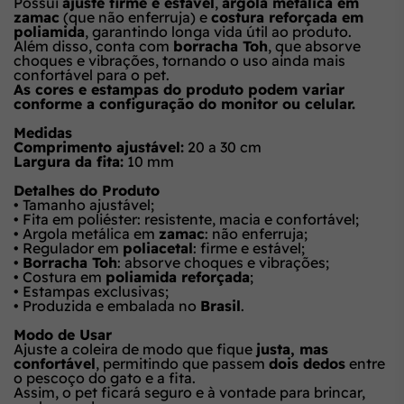
Possui
ajuste firme e estável
,
argola metálica em
zamac
(que não enferruja) e
costura reforçada em
poliamida
, garantindo longa vida útil ao produto.
Além disso, conta com
borracha Toh
, que absorve
choques e vibrações, tornando o uso ainda mais
confortável para o pet.
As cores e estampas do produto podem variar
conforme a configuração do monitor ou celular.
Medidas
Comprimento ajustável:
20 a 30 cm
Largura da fita:
10 mm
Detalhes do Produto
• Tamanho ajustável;
• Fita em poliéster: resistente, macia e confortável;
• Argola metálica em
zamac
: não enferruja;
• Regulador em
poliacetal
: firme e estável;
•
Borracha Toh
: absorve choques e vibrações;
• Costura em
poliamida reforçada
;
• Estampas exclusivas;
• Produzida e embalada no
Brasil
.
Modo de Usar
Ajuste a coleira de modo que fique
justa, mas
confortável
, permitindo que passem
dois dedos
entre
o pescoço do gato e a fita.
Assim, o pet ficará seguro e à vontade para brincar,