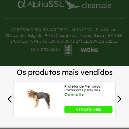
AGROSOLO BAURU AGROPECUÁRIA LTDA - Rua General
Marcondes Salgado, 9-13 | Chácara das Flores, Bauru - SP, CEP:
17013-113 | CNPJ 66.529.363/0001-27 | I.E. 209.152.222.117