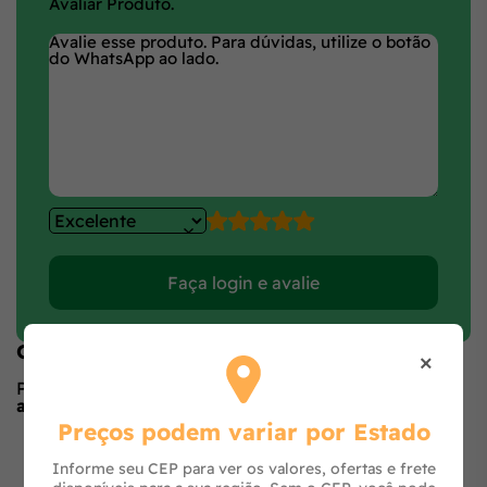
Avaliar Produto.
Faça login e avalie
Opiniões de quem comprou o produto
×
Produto ainda sem avaliações,
seja o primeiro a
avaliar
no formulário ao lado.
Preços podem variar por Estado
O que os outros estão vendo
Informe seu CEP para ver os valores, ofertas e frete