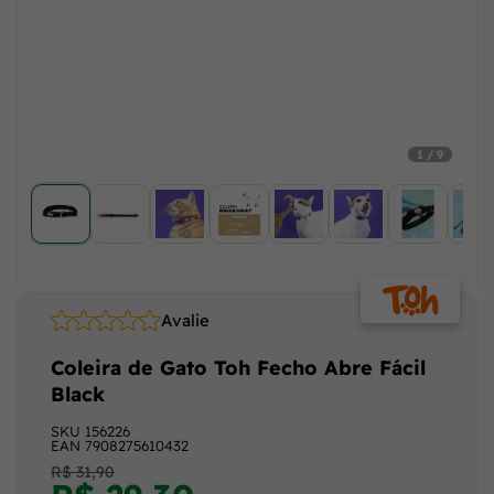
1 / 9
Avalie
Coleira de Gato Toh Fecho Abre Fácil
Black
SKU
156226
EAN
7908275610432
R$ 31,90