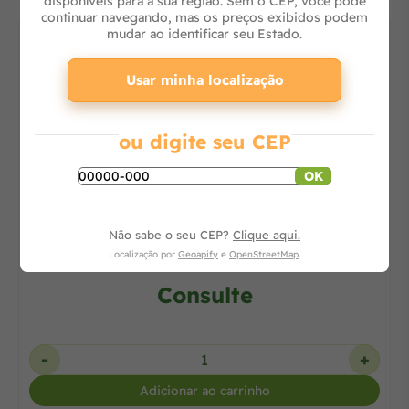
disponíveis para a sua região. Sem o CEP, você pode
continuar navegando, mas os preços exibidos podem
mudar ao identificar seu Estado.
Usar minha localização
ou digite seu CEP
20% OFF
OK
Cortador de Galhos à Bateria 10cm 12V Pro
UC100DWA
Não sabe o seu CEP?
Clique aqui.
Localização por
Geoapify
e
OpenStreetMap
.
Consulte
-
+
Adicionar ao carrinho