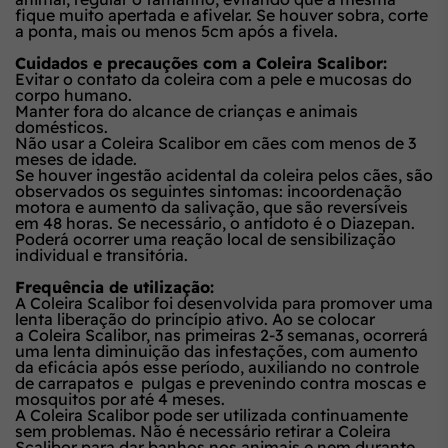
fique muito apertada e afivelar. Se houver sobra, corte
a ponta, mais ou menos 5cm após a fivela.
Cuidados e precauções com a Coleira Scalibor:
Evitar o contato da coleira com a pele e mucosas do
corpo humano.
Manter fora do alcance de crianças e animais
domésticos.
Não usar a Coleira Scalibor em cães com menos de 3
meses de idade.
Se houver ingestão acidental da coleira pelos cães, são
observados os seguintes sintomas: incoordenação
motora e aumento da salivação, que são reversíveis
em 48 horas. Se necessário, o antídoto é o Diazepan.
Poderá ocorrer uma reação local de sensibilização
individual e transitória.
Frequência de utilização:
A Coleira Scalibor foi desenvolvida para promover uma
lenta liberação do princípio ativo. Ao se colocar
a Coleira Scalibor, nas primeiras 2-3 semanas, ocorrerá
uma lenta diminuição das infestações, com aumento
da eficácia após esse período, auxiliando no controle
de carrapatos e pulgas e prevenindo contra moscas e
mosquitos por até 4 meses.
A Coleira Scalibor pode ser utilizada continuamente
sem problemas. Não é necessário retirar a Coleira
Scalibor para dar banhos nos animais e nem durante