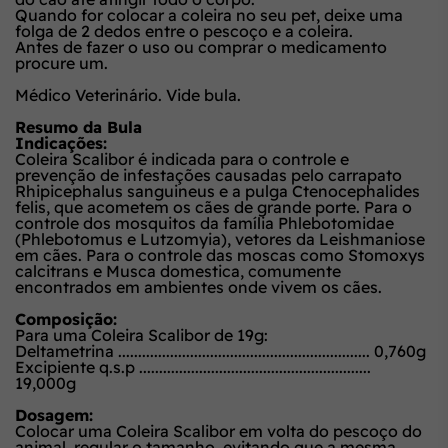
Quando for colocar a coleira no seu pet, deixe uma
folga de 2 dedos entre o pescoço e a coleira.
Antes de fazer o uso ou comprar o medicamento
procure um.
Médico Veterinário. Vide bula.
Resumo da Bula
Indicações:
Coleira Scalibor é indicada para o controle e
prevenção de infestações causadas pelo carrapato
Rhipicephalus sanguineus e a pulga Ctenocephalides
felis, que acometem os cães de grande porte. Para o
controle dos mosquitos da família Phlebotomidae
(Phlebotomus e Lutzomyia), vetores da Leishmaniose
em cães. Para o controle das moscas como Stomoxys
calcitrans e Musca domestica, comumente
encontrados em ambientes onde vivem os cães.
Composição:
Para uma Coleira Scalibor de 19g:
Deltametrina ............................................................... 0,760g
Excipiente q.s.p ..........................................................
19,000g
Dosagem:
Colocar uma Coleira Scalibor em volta do pescoço do
animal, regular o tamanho, evitando que a mesma