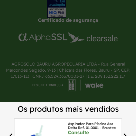
Certificado de segurança
AGROSOLO BAURU AGROPECUÁRIA LTDA - Rua General
Marcondes Salgado, 9-13 | Chácara das Flores, Bauru - SP, CEP:
17013-113 | CNPJ 66.529.363/0001-27 | I.E. 209.152.222.117