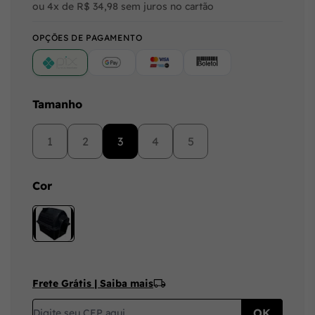
ou 4x de R$ 34,98 sem juros no cartão
OPÇÕES DE PAGAMENTO
PIX
Google Pay (Crédito/Débito)
Cartão
Boleto
Tamanho
1
2
3
4
5
Cor
Frete Grátis | Saiba mais