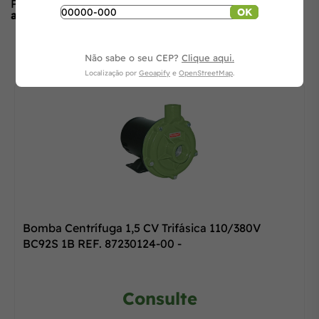
Produto ainda sem avaliações,
seja o primeiro a
OK
avaliar
no formulário ao lado.
O que os outros estão vendo
Não sabe o seu CEP?
Clique aqui.
Localização por
Geoapify
e
OpenStreetMap
.
Bomba Centrífuga 1,5 CV Trifásica 110/380V
BC92S 1B REF. 87230124-00 -
Consulte