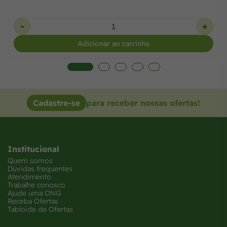
+
-
ho
Adicionar ao carrinho
Cadastre-se
para receber nossas ofertas!
Institucional
Quem somos
Dúvidas frequentes
Atendimento
Trabalhe conosco
Ajude uma ONG
Receba Ofertas
Tabloide de Ofertas