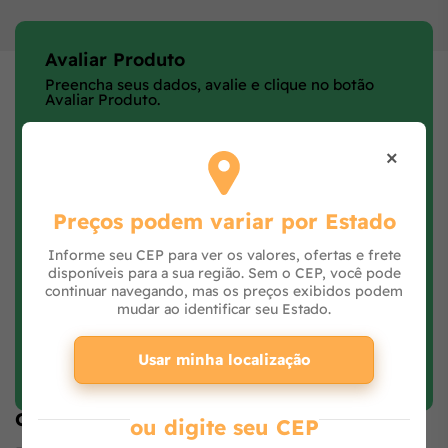
Avaliar Produto
Preencha seus dados, avalie e clique no botão
Avaliar Produto.
×
Preços podem variar por Estado
Informe seu CEP para ver os valores, ofertas e frete
disponíveis para a sua região. Sem o CEP, você pode
continuar navegando, mas os preços exibidos podem
mudar ao identificar seu Estado.
Faça login e avalie
Usar minha localização
Opiniões de quem comprou o produto
ou digite seu CEP