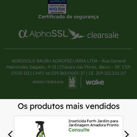
Certificado de segurança
AGROSOLO BAURU AGROPECUÁRIA LTDA - Rua General
Marcondes Salgado, 9-13 | Chácara das Flores, Bauru - SP, CEP:
17013-113 | CNPJ 66.529.363/0001-27 | I.E. 209.152.222.117