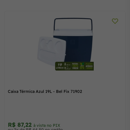
Caixa Térmica Azul 19L - Bel Fix 71902
R$ 87,22
à vista no PIX
ou 2x de R$ 44,50 no cartão