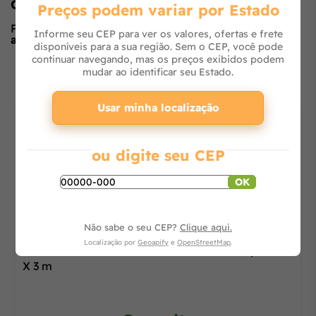
Opiniões de quem comprou o produto
Preços podem variar por Estado
Produto ainda sem avaliações,
seja o primeiro a
Informe seu CEP para ver os valores, ofertas e frete
avaliar
no formulário ao lado.
disponíveis para a sua região. Sem o CEP, você pode
continuar navegando, mas os preços exibidos podem
O que os outros estão vendo
mudar ao identificar seu Estado.
Usar minha localização
ou digite seu CEP
OK
Não sabe o seu CEP?
Clique aqui.
Localização por
Geoapify
e
OpenStreetMap
.
Ombrelone Guarda Sol Star Chalesco Completo 3
X 3 m