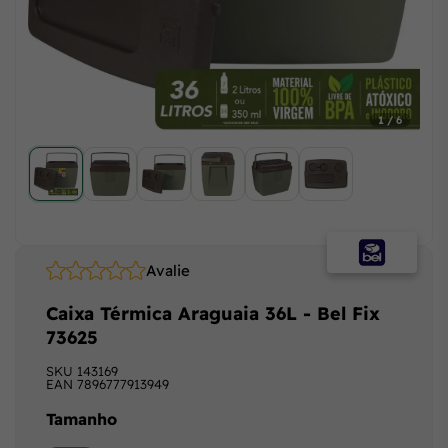
1 / 6
Avalie
Caixa Térmica Araguaia 36L - Bel Fix
73625
SKU
143169
EAN
7896777913949
Tamanho