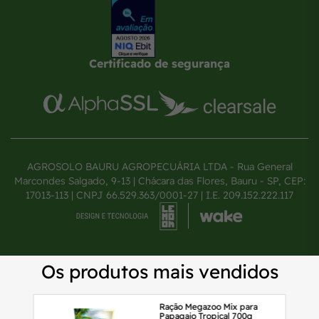
Certificado de segurança
AGROSOLO BAURU AGROPECUÁRIA LTDA - Rua General
Marcondes Salgado, 9-13 | Chácara das Flores, Bauru - SP, CEP:
17013-113 | CNPJ 66.529.363/0001-27 | I.E. 209.152.222.117