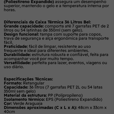
(Poliestireno Expandido)
assegura um desempenho
superior, mantendo o gelo e a temperatura interna por
horas.
Diferenciais da Caixa Térmica 36 Litros Bel:
Grande capacidade:
comporta até 7 garrafas PET de 2
litros ou 54 latinhas de 350ml (sem gelo).
Design funcional:
tampa com suporte para copos,
trava de segurança e alça ergonômica para transporte
fácil.
Praticidade:
fácil de limpar, resistente ao uso
frequente e ideal para diferentes ambientes.
Durabilidade:
estrutura robusta e confiável, feita para
acompanhar você por muito tempo.
Versatilidade:
perfeita para lazer, eventos, viagens ou
uso diário.
Especificações Técnicas:
Formato:
Retangular
Capacidade:
36 litros (7 garrafas PET 2L ou 54 latas
350ml sem gelo)
Material da estrutura:
PP (Polipropileno)
Isolamento térmico:
EPS (Poliestireno Expandido)
Cor:
Verde Araguaia
Dimensões aproximadas (C x L x A):
48cm x 33cm x
40cm