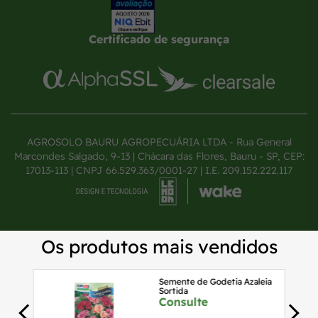
Certificado de segurança
AGROSOLO BAURU AGROPECUÁRIA LTDA - Rua General
Marcondes Salgado, 9-13 | Chácara das Flores, Bauru - SP, CEP:
17013-113 | CNPJ 66.529.363/0001-27 | I.E. 209.152.222.117