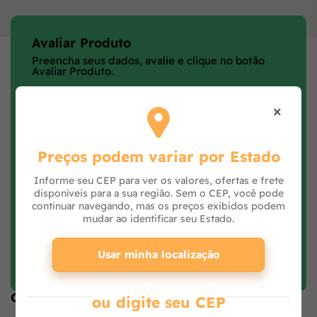
Avaliar Produto
Preencha seus dados, avalie e clique no botão
Avaliar Produto.
×
Preços podem variar por Estado
Informe seu CEP para ver os valores, ofertas e frete
disponíveis para a sua região. Sem o CEP, você pode
continuar navegando, mas os preços exibidos podem
mudar ao identificar seu Estado.
Faça login e avalie
Usar minha localização
Opiniões de quem comprou o produto
ou digite seu CEP