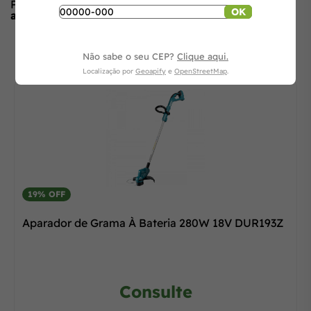
Produto ainda sem avaliações,
seja o primeiro a
OK
avaliar
no formulário ao lado.
O que os outros estão vendo
Não sabe o seu CEP?
Clique aqui.
Localização por
Geoapify
e
OpenStreetMap
.
19% OFF
Aparador de Grama À Bateria 280W 18V DUR193Z
Consulte