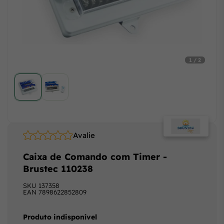
1 / 2
Avalie
Caixa de Comando com Timer -
Brustec 110238
SKU
137358
EAN
7898622852809
Produto indisponível