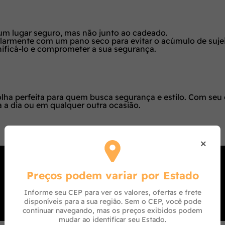
 lugar seguro, mas não junto ao cadeado.
armente com um pano seco para evitar o acúmulo de sujei
ificá-lo e comprometer a sua segurança.
ha perfeita para quem busca segurança e estilo. Com seu 
a a dia ou em qualquer outra ocasião.
×
Preços podem variar por Estado
Informe seu CEP para ver os valores, ofertas e frete
disponíveis para a sua região. Sem o CEP, você pode
continuar navegando, mas os preços exibidos podem
mudar ao identificar seu Estado.