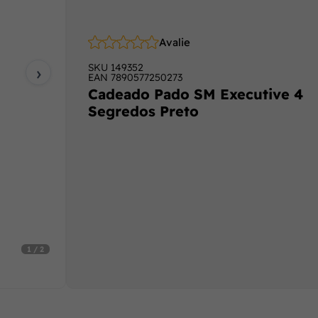
Avalie
›
SKU
149352
EAN
7890577250273
Cadeado Pado SM Executive 4
Segredos Preto
1 / 2