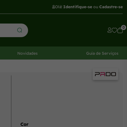
Olá!
Identifique-se
ou
Cadastre-se
0
Novidades
Guia de Serviços
Cor