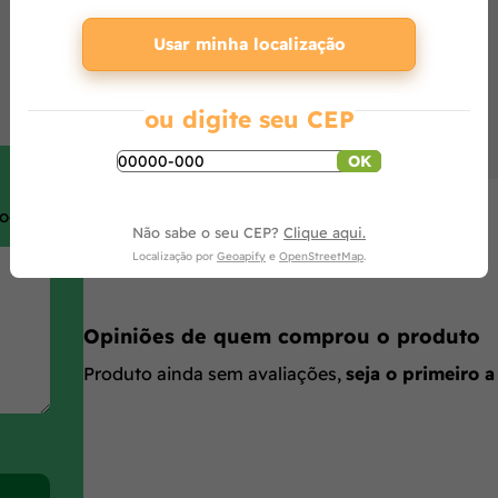
Usar minha localização
ou digite seu CEP
OK
roduto.
Não sabe o seu CEP?
Clique aqui.
Localização por
Geoapify
e
OpenStreetMap
.
Opiniões de quem comprou o produto
Produto ainda sem avaliações,
seja o primeiro a