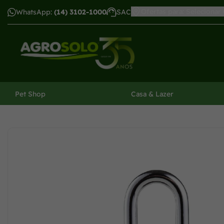
Ofertas para: Selecionar
WhatsApp:
(14) 3102-1000
SAC
har menu
Pet Shop
Casa & Lazer