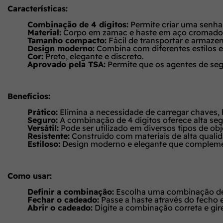
Características:
Combinação de 4 dígitos:
Permite criar uma senha
Material:
Corpo em zamac e haste em aço cromado, 
Tamanho compacto:
Fácil de transportar e armazen
Design moderno:
Combina com diferentes estilos e
Cor:
Preto, elegante e discreto.
Aprovado pela TSA:
Permite que os agentes de se
Benefícios:
Prático:
Elimina a necessidade de carregar chaves,
Seguro:
A combinação de 4 dígitos oferece alta se
Versátil:
Pode ser utilizado em diversos tipos de obj
Resistente:
Construído com materiais de alta qualid
Estiloso:
Design moderno e elegante que compleme
Como usar:
Definir a combinação:
Escolha uma combinação de 4 
Fechar o cadeado:
Passe a haste através do fecho e
Abrir o cadeado:
Digite a combinação correta e gire