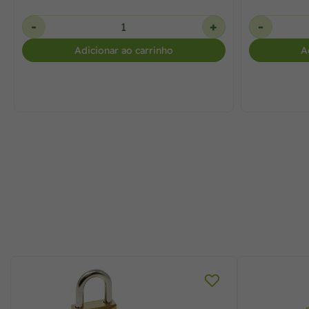
-
+
-
Adicionar ao carrinho
A