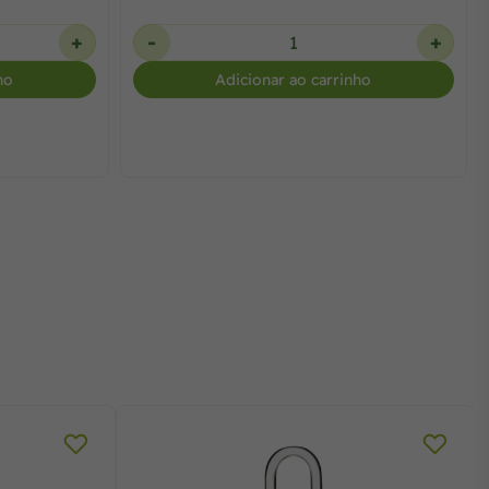
+
-
+
ho
Adicionar ao carrinho