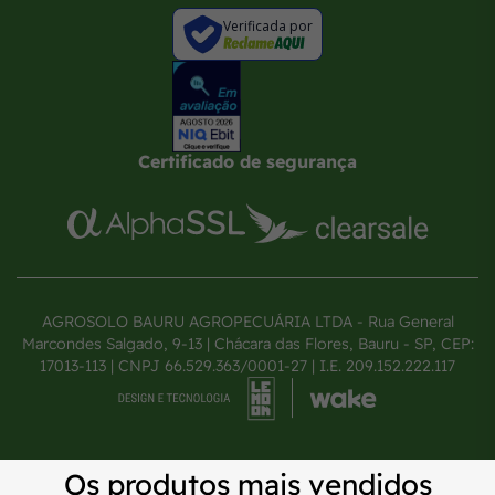
Verificada por
Certificado de segurança
AGROSOLO BAURU AGROPECUÁRIA LTDA - Rua General
Marcondes Salgado, 9-13 | Chácara das Flores, Bauru - SP, CEP:
17013-113 | CNPJ 66.529.363/0001-27 | I.E. 209.152.222.117