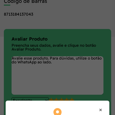
Código de Barras
8713184137043
Avaliar Produto
Preencha seus dados, avalie e clique no botão
Avaliar Produto.
×
Faça login e avalie