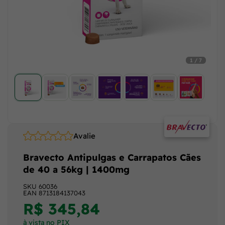
1 / 7
Avalie
Bravecto Antipulgas e Carrapatos Cães
de 40 a 56kg | 1400mg
SKU
60036
EAN
8713184137043
R$ 345,84
à vista no PIX