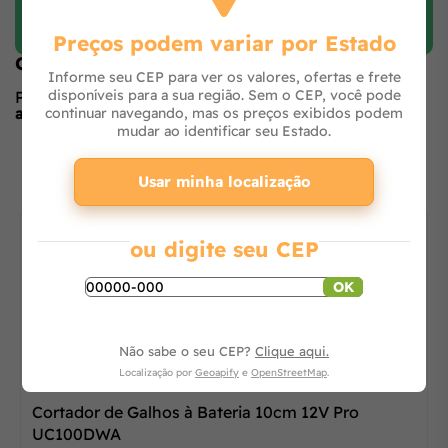
Preços podem variar por Estado
Opiniões de quem comprou o produto
Informe seu CEP para ver os valores, ofertas e frete
disponíveis para a sua região. Sem o CEP, você pode
Produto ainda sem avaliações,
seja o primeiro a
avaliar
no formulário ao lado.
continuar navegando, mas os preços exibidos podem
mudar ao identificar seu Estado.
O que os outros estão vendo
Usar minha localização
ou digite seu CEP
OK
Não sabe o seu CEP?
Clique aqui.
20% OFF
Localização por
Geoapify
e
OpenStreetMap
.
Cortador de Galhos à Bateria 10cm 12V Pro
UC100DWA