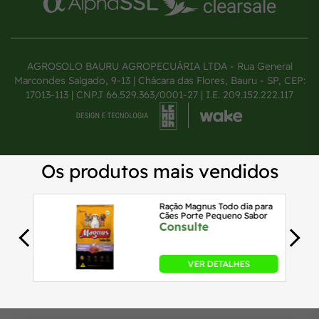
AGROSOLO BAURU AGROPECUÁRIA LTDA - Rua General
Marcondes Salgado, 9-13 | Chácara das Flores, Bauru - SP, CEP:
17013-113 | CNPJ 66.529.363/0001-27 | I.E. 209.152.222.117