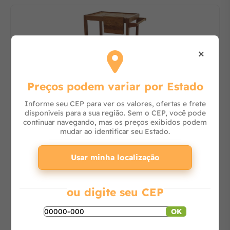
×
Preços podem variar por Estado
14% OFF
Informe seu CEP para ver os valores, ofertas e frete
Carro para Servir Churrasco Madeira Natural com
disponíveis para a sua região. Sem o CEP, você pode
Cepo 1319
continuar navegando, mas os preços exibidos podem
mudar ao identificar seu Estado.
Usar minha localização
Consulte
ou digite seu CEP
-
+
OK
Adicionar ao carrinho