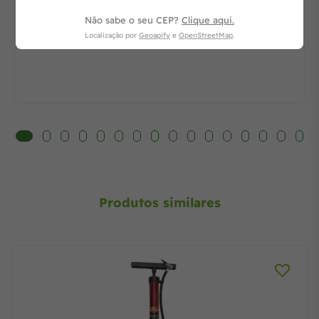
Não sabe o seu CEP?
Clique aqui.
Localização por
Geoapify
e
OpenStreetMap
.
Produtos similares