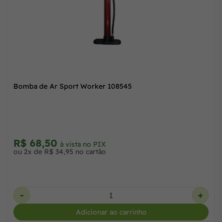
OFF
 de Ar Manual sem Medidor Lotus 5723
Bomba de 
,00
40,67
R$ 68,
à vista no PIX
41,50 no cartão
ou 2x de R
+
-
Adicionar ao carrinho