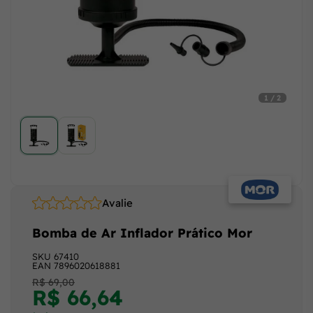
1 / 2
Avalie
Bomba de Ar Inflador Prático Mor
SKU
67410
EAN
7896020618881
R$ 69,00
R$ 66,64