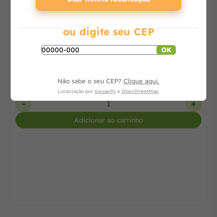
7% OFF
Soprador a Gasolina 26 Cilindradas Potência (cv)
ou digite seu CEP
1,0 / 0,74 kW a 7500
OK
Consulte
Não sabe o seu CEP?
Clique aqui.
Localização por
Geoapify
e
OpenStreetMap
.
-
+
Adicionar ao carrinho