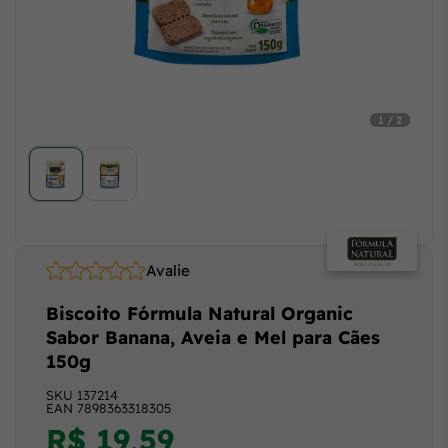
1 / 2
Avalie
Biscoito Fórmula Natural Organic
Sabor Banana, Aveia e Mel para Cães
150g
SKU
137214
EAN
7898363318305
R$ 19,59