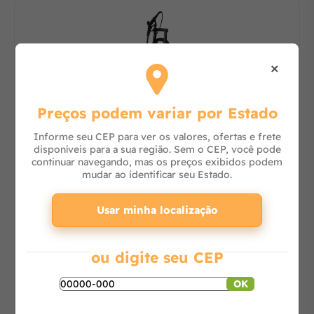
×
Preços podem variar por Estado
Informe seu CEP para ver os valores, ofertas e frete
Lavadora de Alta Pressão J6000 M16 Clean
disponíveis para a sua região. Sem o CEP, você pode
continuar navegando, mas os preços exibidos podem
mudar ao identificar seu Estado.
Consulte
Usar minha localização
ou digite seu CEP
-
+
Adicionar ao carrinho
OK