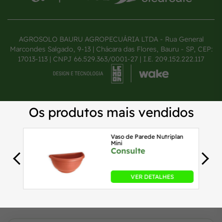
AGROSOLO BAURU AGROPECUÁRIA LTDA - Rua General
Marcondes Salgado, 9-13 | Chácara das Flores, Bauru - SP, CEP:
17013-113 | CNPJ 66.529.363/0001-27 | I.E. 209.152.222.117