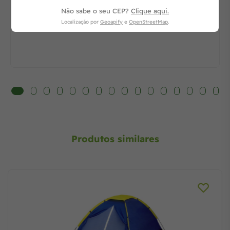
Não sabe o seu CEP?
Clique aqui.
Localização por
Geoapify
e
OpenStreetMap
.
Produtos similares