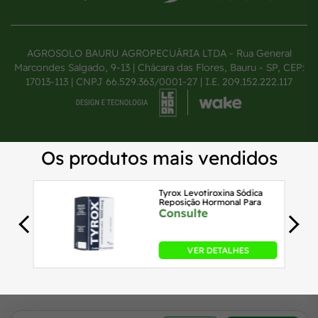
AGROSOLO BAURU AGROPECUÁRIA LTDA - Rua General
Marcondes Salgado, 9-13 | Chácara das Flores, Bauru - SP, CEP:
17013-113 | CNPJ 66.529.363/0001-27 | I.E. 209.152.222.117