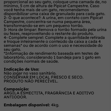
proporcional ao seu gato, coloque uma camada de, no
mínimo, 5 cm de altura de Pipicat Campestre. Caso
você tenha mais de um gato, recomendamos
disponibilizar uma caixa de granulado para cada gato.
2- O que acontece?: A urina, em contato com Pipicat
Campestre, concentra-se numa pequena área,
transformando-se em um pequeno torrão.
3- Hora de limpar: Remova o torrão formado pela urina
ou fezes, reaproveitando o restante do produto.
4- Complete sempre!: Complete a quantidade retirada
e troque inteiramente o conteúdo da caixa a cada 4
semanas* ou de acordo com o uso e necessidade do
seu gato.
*Informação de rendimento baseada em testes de
laboratório, considerando 1 bandeja para 1 gato em
condições normais de saúde.
Indicação de Uso:
Não jogar no vaso sanitário.
CONSERVAR EM LOCAL FRESCO E SECO.
PRODUTO NÃO PERECÍVEL.
Composição:
ARGILA ESMECTITA, FRAGRÂNCIA E ADITIVO
ANTIODOR.
Embalagem disponível:
4kg.