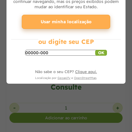
continuar navegando, mas os preços exibidos podem
mudar ao identificar seu Estado.
Usar minha localização
ou digite seu CEP
20% OFF
OK
Cortador de Galhos à Bateria 10cm 12V Pro
UC100DWA
Não sabe o seu CEP?
Clique aqui.
Localização por
Geoapify
e
OpenStreetMap
.
Consulte
-
+
Adicionar ao carrinho