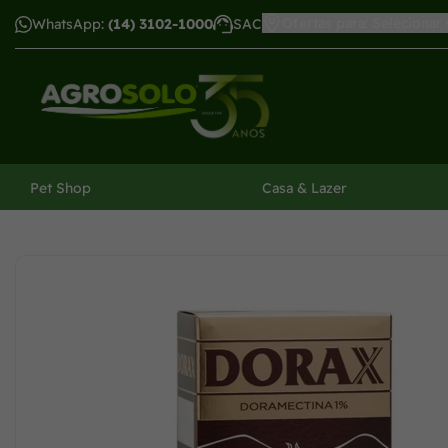
Ofertas para: Selecionar
WhatsApp:
(14) 3102-1000
SAC
har menu
Pet Shop
Casa & Lazer