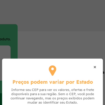
roduto.
Opiniões de quem comprou o produto
×
Produto ainda sem avaliações,
seja o primeiro a
Preços podem variar por Estado
Informe seu CEP para ver os valores, ofertas e frete
disponíveis para a sua região. Sem o CEP, você pode
continuar navegando, mas os preços exibidos podem
mudar ao identificar seu Estado.