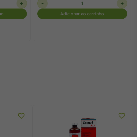
+
-
+
ho
Adicionar ao carrinho