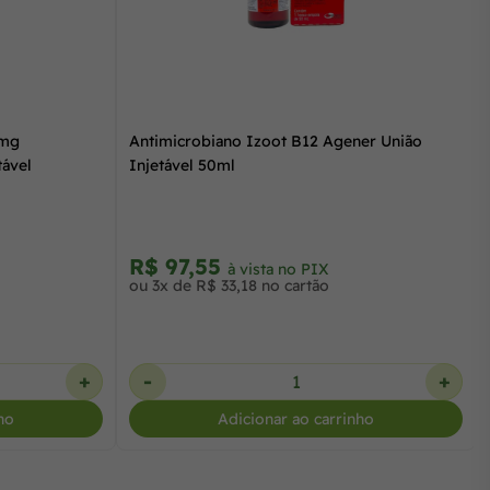
 mg
Antimicrobiano Izoot B12 Agener União
tável
Injetável 50ml
R$ 97,55
à vista no PIX
ou 3x de R$ 33,18 no cartão
+
-
+
ho
Adicionar ao carrinho