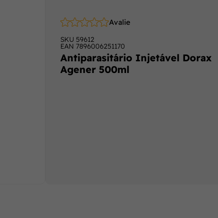
Avalie
SKU
59612
EAN
7896006251170
Antiparasitário Injetável Dorax
Agener 500ml