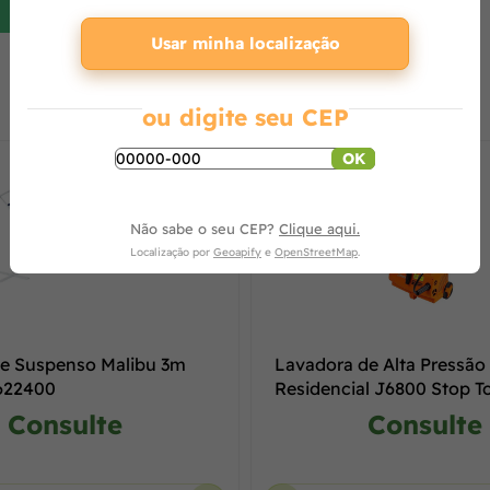
Usar minha localização
O que os outros estão vendo
ou digite seu CEP
OK
Não sabe o seu CEP?
Clique aqui.
Localização por
Geoapify
e
OpenStreetMap
.
e Suspenso Malibu 3m
Lavadora de Alta Pressão
 622400
Residencial J6800 Stop To
Consulte
Consulte