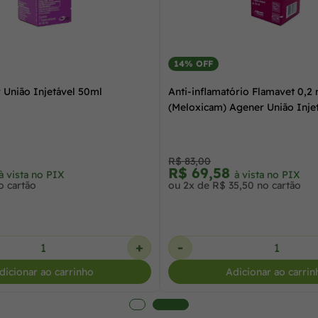
14% OFF
 União Injetável 50ml
Anti-inflamatório Flamavet 0,2
(Meloxicam) Agener União Inje
R$ 83,00
R$ 69,58
à vista no PIX
à vista no PIX
o cartão
ou 2x de R$ 35,50 no cartão
+
-
dicionar ao carrinho
Adicionar ao carrin