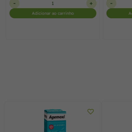
-
+
-
Adicionar ao carrinho
A