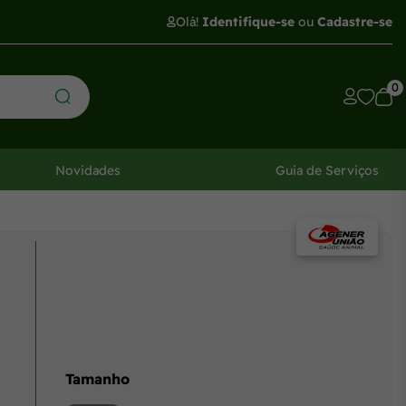
Olá!
Identifique-se
ou
Cadastre-se
0
Novidades
Guia de Serviços
Tamanho