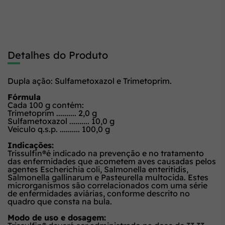
Detalhes do Produto
Dupla ação: Sulfametoxazol e Trimetoprim.
Fórmula
Cada 100 g contém:
Trimetoprim .......... 2,0 g
Sulfametoxazol .......... 10,0 g
Veículo q.s.p. .......... 100,0 g
Indicações:
Trissulfin®é indicado na prevenção e no tratamento
das enfermidades que acometem aves causadas pelos
agentes
Escherichia coli, Salmonella enteritidis,
Salmonella gallinarum e Pasteurella multocida
. Estes
microrganismos são correlacionados com uma série
de enfermidades aviárias, conforme descrito no
quadro que consta na bula.
Modo de uso e dosagem: