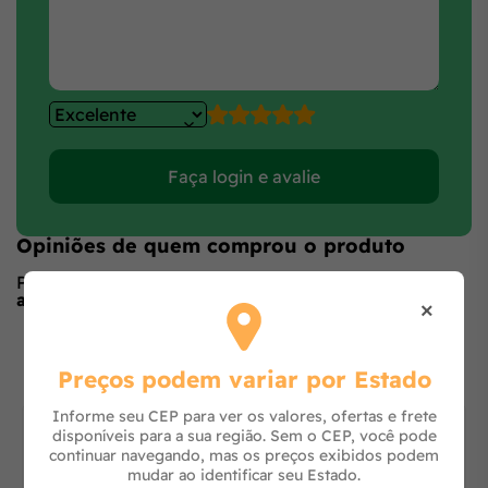
Faça login e avalie
Opiniões de quem comprou o produto
Produto ainda sem avaliações,
seja o primeiro a
avaliar
no formulário ao lado.
×
O que os outros estão vendo
Preços podem variar por Estado
Informe seu CEP para ver os valores, ofertas e frete
disponíveis para a sua região. Sem o CEP, você pode
continuar navegando, mas os preços exibidos podem
mudar ao identificar seu Estado.