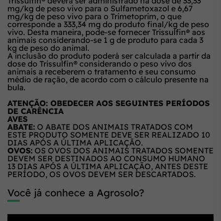
Trissulfin® deverá ser administrado na dose de 33,33
mg/kg de peso vivo para o Sulfametoxazol e 6,67
mg/kg de peso vivo para o Trimetoprim, o que
corresponde a 333,34 mg do produto final/kg de peso
vivo. Desta maneira, pode-se fornecer Trissulfin® aos
animais considerando-se 1 g de produto para cada 3
kg de peso do animal.
A inclusão do produto poderá ser calculada a partir da
dose do Trissulfin® considerando o peso vivo dos
animais a receberem o tratamento e seu consumo
médio de ração, de acordo com o cálculo presente na
bula.
ATENÇÃO: OBEDECER AOS SEGUINTES PERÍODOS
DE CARÊNCIA
AVES
ABATE:
O ABATE DOS ANIMAIS TRATADOS COM
ESTE PRODUTO SOMENTE DEVE SER REALIZADO 10
DIAS APÓS A ÚLTIMA APLICAÇÃO.
OVOS:
OS OVOS DOS ANIMAIS TRATADOS SOMENTE
DEVEM SER DESTINADOS AO CONSUMO HUMANO
13 DIAS APÓS A ÚLTIMA APLICAÇÃO, ANTES DESTE
PERÍODO, OS OVOS DEVEM SER DESCARTADOS.
Você já conhece a Agrosolo?