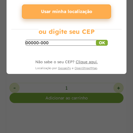
Usar minha localização
ou digite seu CEP
Lavadora de Alta Pressão J6000 M16 Clean
OK
Não sabe o seu CEP?
Clique aqui.
Consulte
Localização por
Geoapify
e
OpenStreetMap
.
-
+
Adicionar ao carrinho