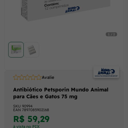
1 / 2
Avalie
Antibiótico Petsporin Mundo Animal
para Cães e Gatos 75 mg
SKU
90994
EAN
7897085902168
R$ 59,29
à vista no PIX