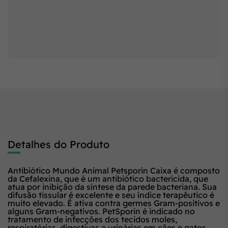
Detalhes do Produto
Antibiótico Mundo Animal Petsporin Caixa é composto
da Cefalexina, que é um antibiótico bactericida, que
atua por inibição da síntese da parede bacteriana. Sua
difusão tissular é excelente e seu índice terapêutico é
muito elevado. É ativa contra germes Gram-positivos e
alguns Gram-negativos. PetSporin é indicado no
tratamento de infecções dos tecidos moles,
respiratórias, digestivas e urinárias em cães e gatos.