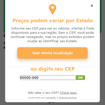
×
Preços podem variar por Estado
Faça login e avalie
Informe seu CEP para ver os valores, ofertas e frete
disponíveis para a sua região. Sem o CEP, você pode
Opiniões de quem comprou o produto
continuar navegando, mas os preços exibidos podem
mudar ao identificar seu Estado.
Produto ainda sem avaliações,
seja o primeiro a
avaliar
no formulário ao lado.
Usar minha localização
O que os outros estão vendo
ou digite seu CEP
OK
Não sabe o seu CEP?
Clique aqui.
Localização por
Geoapify
e
OpenStreetMap
.