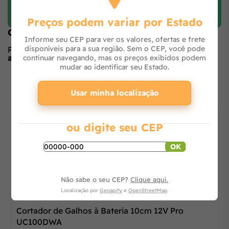
Preços podem variar por Estado
Opiniões de quem comprou o produto
Informe seu CEP para ver os valores, ofertas e frete
disponíveis para a sua região. Sem o CEP, você pode
Produto ainda sem avaliações,
seja o primeiro a
avaliar
no formulário ao lado.
continuar navegando, mas os preços exibidos podem
mudar ao identificar seu Estado.
O que os outros estão vendo
Usar minha localização
ou digite seu CEP
OK
Não sabe o seu CEP?
Clique aqui.
20% OFF
Localização por
Geoapify
e
OpenStreetMap
.
Cortador de Galhos à Bateria 10cm 12V Pro
UC100DWA