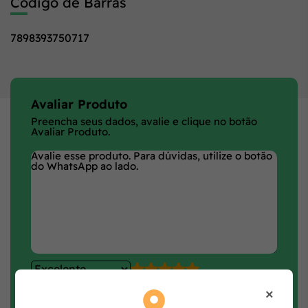
Código de Barras
7898393750717
Avaliar Produto
Preencha seus dados, avalie e clique no botão
Avaliar Produto.
×
Faça login e avalie