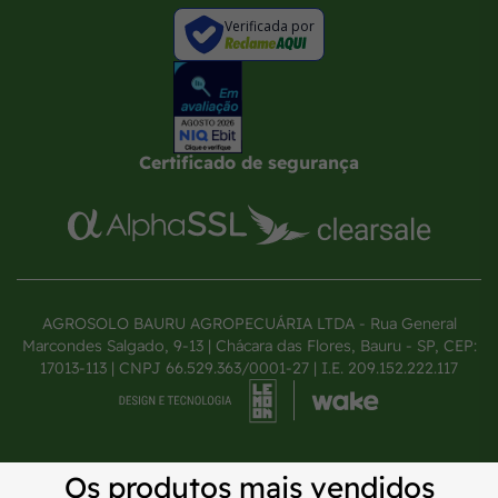
Verificada por
Certificado de segurança
AGROSOLO BAURU AGROPECUÁRIA LTDA - Rua General
Marcondes Salgado, 9-13 | Chácara das Flores, Bauru - SP, CEP:
17013-113 | CNPJ 66.529.363/0001-27 | I.E. 209.152.222.117