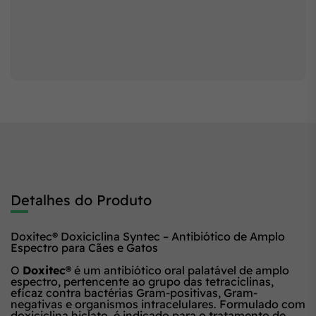
Detalhes do Produto
Doxitec® Doxiciclina Syntec – Antibiótico de Amplo
Espectro para Cães e Gatos
O
Doxitec®
é um antibiótico oral palatável de amplo
espectro, pertencente ao grupo das tetraciclinas,
eficaz contra bactérias Gram-positivas, Gram-
negativas e organismos intracelulares. Formulado com
doxiciclina hiclato, é indicado para o tratamento de