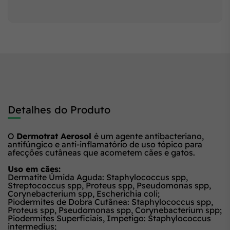
Detalhes do Produto
O
Dermotrat Aerosol
é um agente antibacteriano,
antifúngico e anti-inflamatório de uso tópico para
afecções cutâneas que acometem cães e gatos.
Uso em cães:
Dermatite Úmida Aguda:
Staphylococcus
spp
,
Streptococcus
spp,
Proteus
spp
, Pseudomonas
spp
,
Corynebacterium
spp
, Escherichia coli;
Piodermites de Dobra Cutânea:
Staphylococcus
spp
,
Proteus
spp
, Pseudomonas
spp
, Corynebacterium
spp
;
Piodermites Superficiais, Impetigo:
Staphylococcus
intermedius;