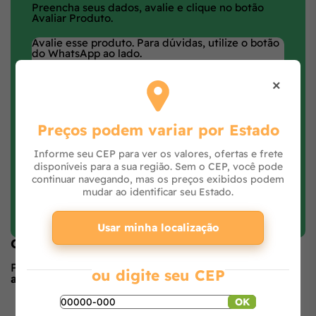
Preencha seus dados, avalie e clique no botão
Avaliar Produto.
×
Preços podem variar por Estado
Informe seu CEP para ver os valores, ofertas e frete
disponíveis para a sua região. Sem o CEP, você pode
continuar navegando, mas os preços exibidos podem
mudar ao identificar seu Estado.
Faça login e avalie
Usar minha localização
Opiniões de quem comprou o produto
Produto ainda sem avaliações,
seja o primeiro a
ou digite seu CEP
avaliar
no formulário ao lado.
O que os outros estão vendo
OK