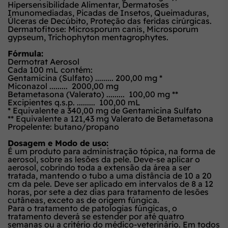
Hipersensibilidade Alimentar, Dermatoses
Imunomediadas, Picadas de Insetos, Queimaduras,
Úlceras de Decúbito, Proteção das feridas cirúrgicas.
Dermatofitose:
Microsporum canis, Microsporum
gypseum, Trichophyton mentagrophytes.
Fórmula:
Dermotrat Aerosol
Cada 100 mL contém:
Gentamicina (Sulfato) ......... 200,00 mg *
Miconazol ......... 2000,00 mg
Betametasona (Valerato) ......... 100,00 mg **
Excipientes q.s.p. ......... 100,00 mL
* Equivalente a 340,00 mg de Gentamicina Sulfato
** Equivalente a 121,43 mg Valerato de Betametasona
Propelente: butano/propano
Dosagem e Modo de uso:
É um produto para administração tópica, na forma de
aerosol, sobre as lesões da pele. Deve-se aplicar o
aerosol, cobrindo toda a extensão da área a ser
tratada, mantendo o tubo a uma distância de 10 a 20
cm da pele. Deve ser aplicado em intervalos de 8 a 12
horas, por sete a dez dias para tratamento de lesões
cutâneas, exceto as de origem fúngica.
Para o tratamento de patologias fúngicas, o
tratamento deverá se estender por até quatro
semanas ou a critério do médico-veterinário. Em todos