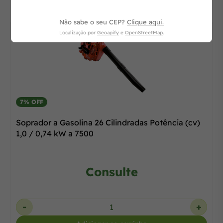
Não sabe o seu CEP?
Clique aqui.
Localização por
Geoapify
e
OpenStreetMap
.
7% OFF
Soprador a Gasolina 26 Cilindradas Potência (cv)
1,0 / 0,74 kW a 7500
Consulte
-
+