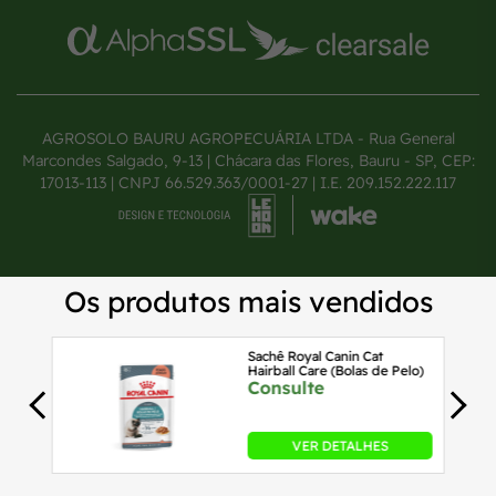
AGROSOLO BAURU AGROPECUÁRIA LTDA - Rua General
Marcondes Salgado, 9-13 | Chácara das Flores, Bauru - SP, CEP:
17013-113 | CNPJ 66.529.363/0001-27 | I.E. 209.152.222.117