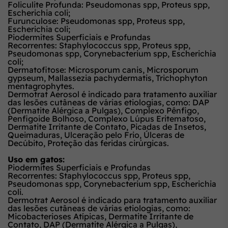
Foliculite Profunda:
Pseudomonas
spp
, Proteus
spp
,
Escherichia coli;
Furunculose:
Pseudomonas
spp
, Proteus
spp
,
Escherichia coli;
Piodermites Superficiais e Profundas
Recorrentes:
Staphylococcus
spp
, Proteus
spp
,
Pseudomonas
spp
, Corynebacterium
spp
, Escherichia
coli;
Dermatofitose:
Microsporum canis, Microsporum
gypseum, Mallassezia pachydermatis, Trichophyton
mentagrophytes.
Dermotrat Aerosol é indicado para tratamento auxiliar
das lesões cutâneas de várias etiologias, como: DAP
(Dermatite Alérgica a Pulgas), Complexo Pênfigo,
Penfigoide Bolhoso, Complexo Lúpus Eritematoso,
Dermatite Irritante de Contato, Picadas de Insetos,
Queimaduras, Ulceração pelo Frio, Úlceras de
Decúbito, Proteção das feridas cirúrgicas.
Uso em gatos:
Piodermites Superficiais e Profundas
Recorrentes:
Staphylococcus
spp
, Proteus
spp
,
Pseudomonas
spp
, Corynebacterium
spp
, Escherichia
coli.
Dermotrat Aerosol é indicado para tratamento auxiliar
das lesões cutâneas de várias etiologias, como:
Micobacterioses Atípicas, Dermatite Irritante de
Contato, DAP (Dermatite Alérgica a Pulgas),