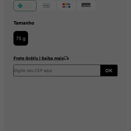
PIX
Google Pay (Crédito/Débito)
Cartão
Boleto
Tamanho
75 g
Frete Grátis | Saiba mais