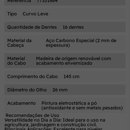
Referência
77101664
Tipo
Curvo Leve
Quantidade de Dentes
16 dentes
Material da
Aço Carbono Especial (2 mm de
Cabeça
espessura)
Material
Madeira de origem renovável com
do Cabo
acabamento envernizado
Comprimento do Cabo
145 cm
Diâmetro do Olho
26 mm
Acabamento
Pintura eletrostática a pó
(antioxidante e sem metais pesados)
Recomendações de Uso
Versatilidade no Dia a Dia:
Ideal para o uso na
agricultura, jardinagem e construção civil.
Principais Aplicações:
Excelente para nivelar