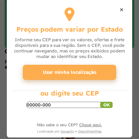
×
Preços podem variar por Estado
Faça login e avalie
Informe seu CEP para ver os valores, ofertas e frete
disponíveis para a sua região. Sem o CEP, você pode
Opiniões de quem comprou o produto
continuar navegando, mas os preços exibidos podem
mudar ao identificar seu Estado.
Produto ainda sem avaliações,
seja o primeiro a
avaliar
no formulário ao lado.
Usar minha localização
O que os outros estão vendo
ou digite seu CEP
OK
Não sabe o seu CEP?
Clique aqui.
Localização por
Geoapify
e
OpenStreetMap
.