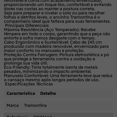
renovável e conta com acabamento envernizado,
proporcionando um toque liso, confortável e evitando
dores nas costas ao manter a postura correta.
Seja para preparar e nivelar o solo ou para recolher
folhas e detritos leves, o ancinho Tramontina é o
companheiro ideal que faltava para suas ferramentas.
Principais Diferenciais
Máxima Resistência (Aço Temperado):
Recebe
têmpera em todo o corpo, garantindo que a peça não
entorte e sofra menos desgaste com o tempo.
Cabo Ergonômico e Sustentável:
Cabo de 145 cm
produzido com madeira renovável, envernizado para
maior conforto no manuseio e proteção.
Proteção Contra Ferrugem:
Pintura eletrostática a pó
que protege a ferramenta contra a oxidação e
prolonga sua vida útil.
Eco-Friendly:
Tinta totalmente isenta de metais
pesados, minimizando o impacto ambiental.
Manuseio Confortável:
Uma ferramenta leve que reduz
o cansaço mesmo após longos períodos de uso.
Especificações Técnicas
Característica
Detalhe
Marca
Tramontina