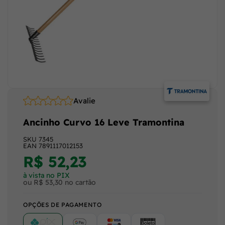
Avalie
Ancinho Curvo 16 Leve Tramontina
SKU
7345
EAN
7891117012153
R$ 52,23
à vista no PIX
ou R$ 53,30 no cartão
OPÇÕES DE PAGAMENTO
PIX
Google Pay (Crédito/Débito)
Cartão
Boleto