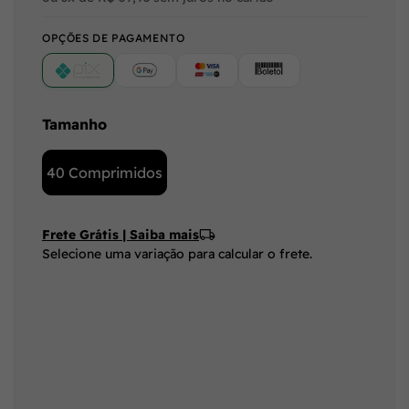
OPÇÕES DE PAGAMENTO
PIX
Google Pay (Crédito/Débito)
Cartão
Boleto
Tamanho
40 Comprimidos
Frete Grátis | Saiba mais
Selecione uma variação para calcular o frete.