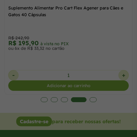
Suplemento Alimentar Lacri Caps Pet Agener para Cães e
Supl
Gatos 40 Cápsulas
Gato
R$ 2
R$ 107,70
R$
à vista no PIX
ou 3x de R$ 36,63 no cartão
ou 6x
-
+
-
Adicionar ao carrinho
Cadastre-se
para receber nossas ofertas!