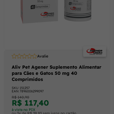
Avalie
Aliv Pet Agener Suplemento Alimentar
para Cães e Gatos 50 mg 40
Comprimidos
SKU
151257
EAN
7896006299097
R$ 140,90
R$ 117,40
à vista no PIX
ou 3x de R$ 39,93 sem juros no cartão