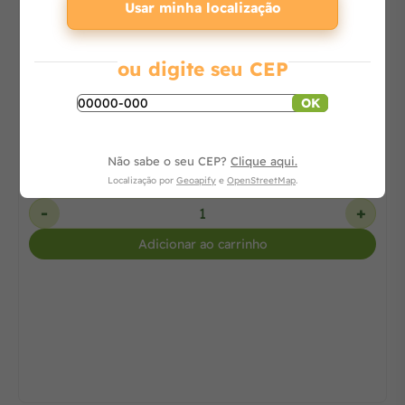
Usar minha localização
Bomba Centrífuga 1,5 CV Trifásica 110/380V
ou digite seu CEP
BC92S 1B REF. 87230124-00 -
OK
Consulte
Não sabe o seu CEP?
Clique aqui.
Localização por
Geoapify
e
OpenStreetMap
.
-
+
Adicionar ao carrinho