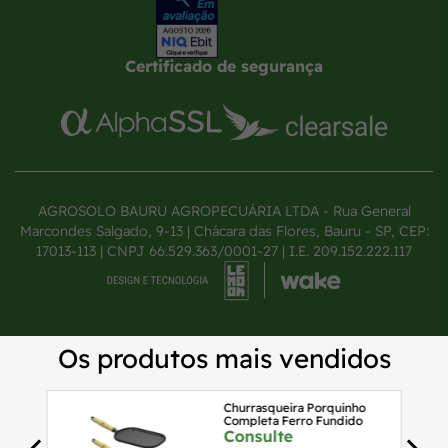
Certificado de segurança
AGROSOLO BAURU AGROPECUÁRIA LTDA - Rua General
Marcondes Salgado, 9-13 | Chácara das Flores, Bauru - SP, CEP:
17013-113 | CNPJ 66.529.363/0001-27 | I.E. 209.152.222.117