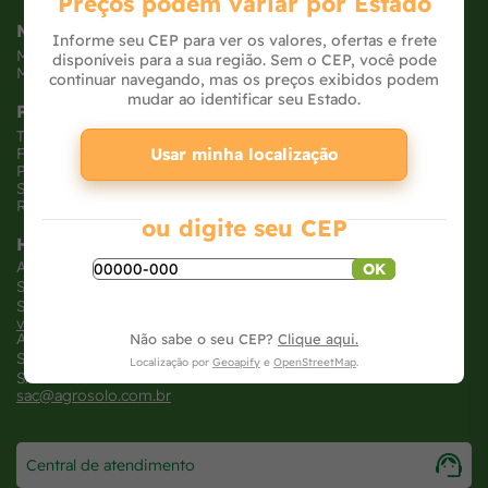
Preços podem variar por Estado
Minha Conta
Informe seu CEP para ver os valores, ofertas e frete
Meus pedidos
disponíveis para a sua região. Sem o CEP, você pode
Meus dados
continuar navegando, mas os preços exibidos podem
mudar ao identificar seu Estado.
Políticas
Trocas e devoluções
Usar minha localização
Formas de pagamento
Políticas de entrega
Segurança e privacidade
Relatório Transparência Salarial
ou digite seu CEP
Horários
Atendimento loja virtual
OK
SEG - SEX: 8h às 18H
SAB: 8h às 12H
vendasonline@agrosolo.com.br
Atendimento loja física
Não sabe o seu CEP?
Clique aqui.
SEG - SEX: 7:30h às 20H
Localização por
Geoapify
e
OpenStreetMap
.
SAB: 8h às 18H
sac@agrosolo.com.br
Central de atendimento