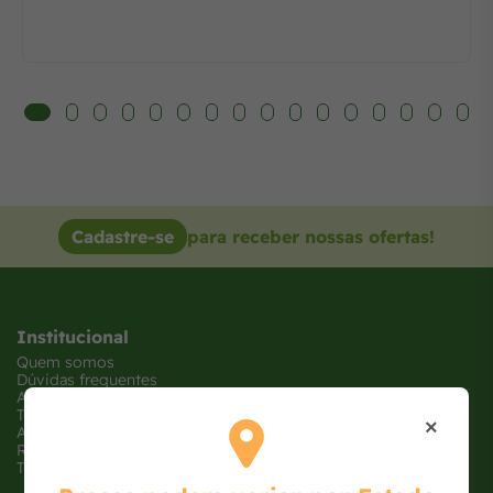
Cadastre-se
para receber nossas ofertas!
Institucional
Quem somos
Dúvidas frequentes
Atendimento
Trabalhe conosco
×
Ajude uma ONG
Receba Ofertas
Tabloide de Ofertas