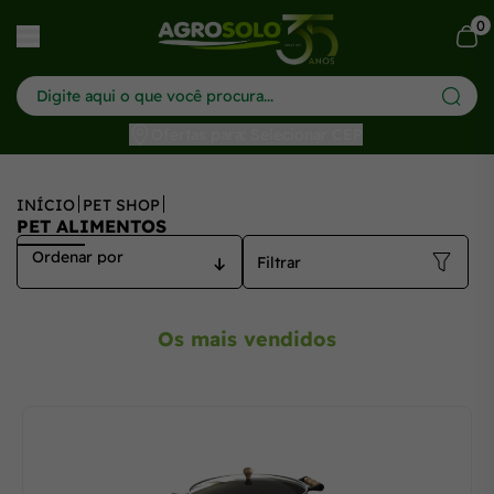
0
har menu
Ofertas para: Selecionar CEP
INÍCIO
PET SHOP
PET ALIMENTOS
Filtrar
Os mais vendidos