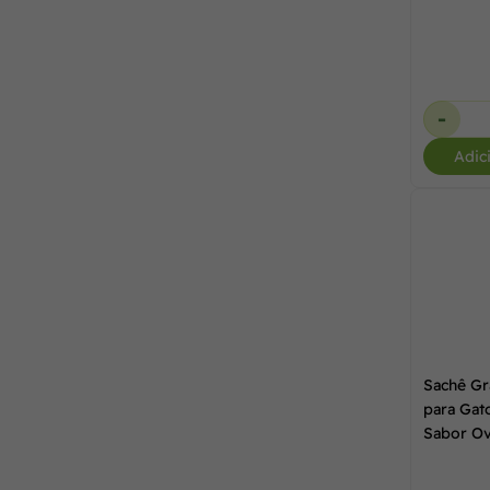
-
Adic
Sachê Gr
para Gat
Sabor Ov