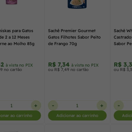
iskas para Gatos
Sachê Premier Gourmet
Sachê Wh
de 2 a 12 Meses
Gatos Filhotes Sabor Peito
Castrado
rne ao Molho 85g
de Frango 70g
Sabor Pe
32
R$ 7,34
R$ 3,
à vista no PIX
à vista no PIX
39 no cartão
ou R$ 7,49 no cartão
ou R$ 3,3
+
-
+
-
ionar ao carrinho
Adicionar ao carrinho
Adic