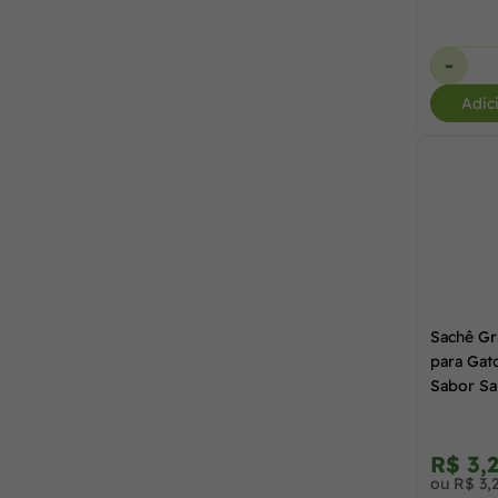
Whiskas
(15)
-
Adic
Sachê Gr
para Gat
Sabor Sa
R$ 3,
ou R$ 3,