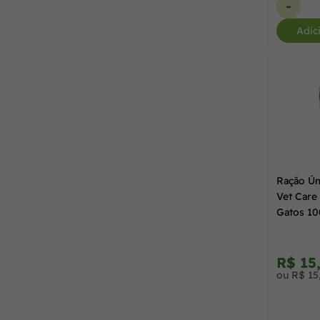
-
Pet Bom
(3)
Adic
PremieR Pet
(8)
Purina
(10)
Royal Canin
(21)
Ração Úm
Vet Care
Special Cat
(14)
Gatos 1
Vet Life
(4)
R$ 15
ou R$ 15
Vetnil
(2)