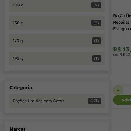
100 g
(9)
Ração Úm
Receitas
150 g
(2)
Frango c
Molho pa
170 g
(1)
R$ 13
ou R$ 13
195 g
(1)
270 g
(1)
Categoria
-
280 g
(3)
Adic
Rações Úmidas para Gatos
(171)
290 g
(4)
Marcas
30 Sachês
(1)