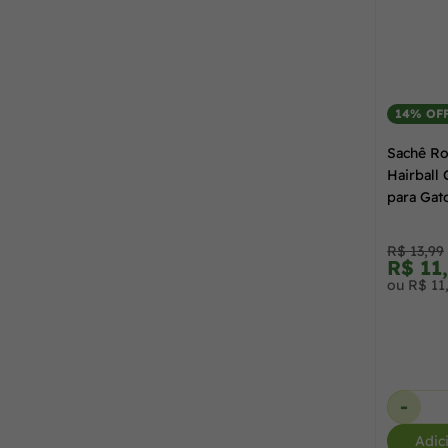
Gran Plus
(12)
Guabi Natural
(2)
14% OF
Hercosul
(8)
Sachê Ro
Hairball 
para Gat
Hills
(1)
R$ 13,99
Kelco
(3)
R$ 11
ou R$ 11
KiteKat
(3)
Livelong
(3)
-
Adic
Matisse
(4)