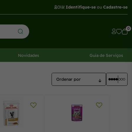
Olá!
Identifique-se
ou
Cadastre-se
0
Novidades
Guia de Serviços