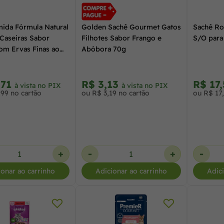
ida Fórmula Natural
Golden Sachê Gourmet Gatos
Sachê Ro
 Caseiras Sabor
Filhotes Sabor Frango e
S/O para
om Ervas Finas ao
Abóbora 70g
ra Gatos 100g
,71
R$ 3,13
R$ 17
à vista no PIX
à vista no PIX
,99 no cartão
ou R$ 3,19 no cartão
ou R$ 17
+
-
+
-
ionar ao carrinho
Adicionar ao carrinho
Adic