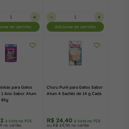
+
-
+
ionar ao carrinho
Adicionar ao carrinho
iskas para Gatos
Churu Purê para Gatos Sabor
 1 Ano Sabor Atum
Atum 4 Sachês de 14 g Cada
 85g
32
R$ 24,40
à vista no PIX
à vista no PIX
9 no cartão
ou R$ 24,90 no cartão