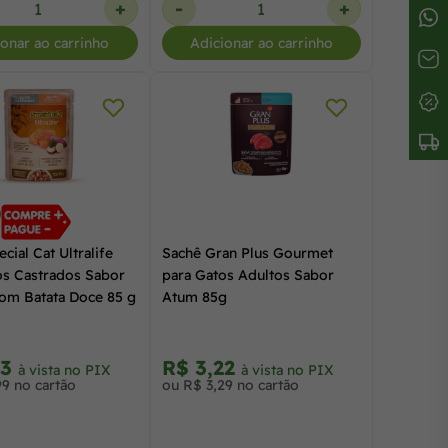
+
-
+
ionar ao carrinho
Adicionar ao carrinho
cial Cat Ultralife
Sachê Gran Plus Gourmet
os Castrados Sabor
para Gatos Adultos Sabor
om Batata Doce 85 g
Atum 85g
93
R$ 3,22
à vista no PIX
à vista no PIX
99 no cartão
ou R$ 3,29 no cartão