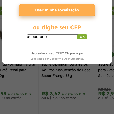
+
-
+
-
Usar minha localização
ionar ao carrinho
Adicionar ao carrinho
Adic
ou digite seu CEP
OK
Não sabe o seu CEP?
Clique aqui.
6% OFF
Localização por
Geoapify
e
OpenStreetMap
.
ida Fórmula Natural
Sachê Optimum para Gatos
Sachê Spe
 Patê Renal para
Adultos Manutenção de Peso
para Gat
00g
Sabor Frango 85g
Salmão c
R$ 3,19
,58
R$ 3,62
R$ 2,
à vista no PIX
à vista no PIX
,90 no cartão
ou R$ 3,69 no cartão
ou R$ 2,