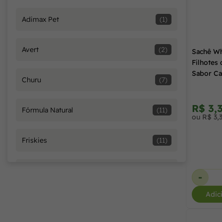
Adimax Pet
(1)
300 g
(2)
Avert
(2)
Sachê Wh
4 Sachês
(6)
Filhotes 
Sabor Ca
Churu
(7)
50 g
(1)
R$ 3,
Fórmula Natural
(11)
ou R$ 3,
70 g
(16)
Friskies
(11)
8 g
(1)
FVO
(2)
-
80 g
(2)
Adic
Golden
(5)
85 g
(79)