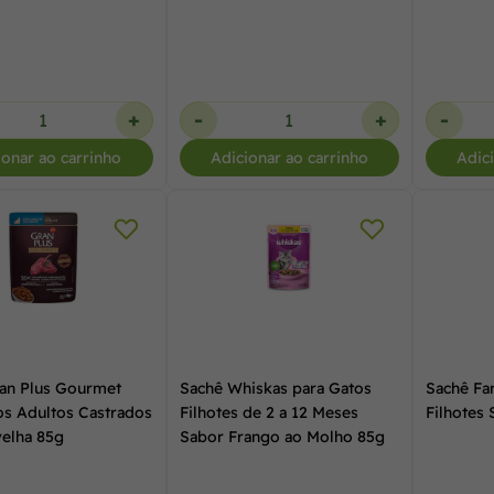
+
-
+
-
ionar ao carrinho
Adicionar ao carrinho
Adic
an Plus Gourmet
Sachê Whiskas para Gatos
Sachê Fa
os Adultos Castrados
Filhotes de 2 a 12 Meses
Filhotes
elha 85g
Sabor Frango ao Molho 85g