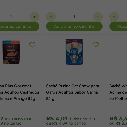
+
-
+
-
ionar ao carrinho
Adicionar ao carrinho
Adic
an Plus Gourmet
Sachê Purina Cat Chow para
Sachê Wh
os Adultos Castrados
Gatos Adultos Sabor Carne
Acima de
lmão e Frango 85g
85 g
ao Molho
22
R$ 4,01
R$ 3,
à vista no PIX
à vista no PIX
29 no cartão
ou R$ 4,09 no cartão
ou R$ 3,3