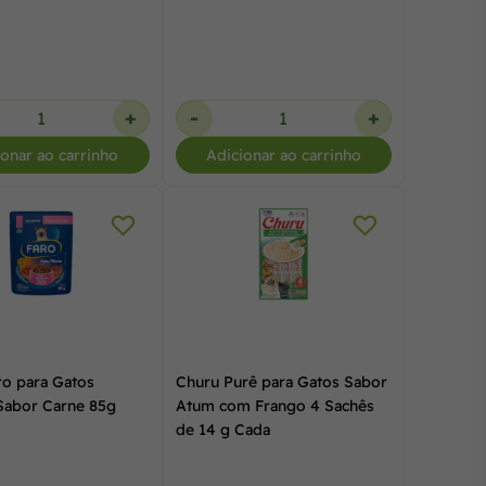
+
-
+
ionar ao carrinho
Adicionar ao carrinho
ro para Gatos
Churu Purê para Gatos Sabor
 Sabor Carne 85g
Atum com Frango 4 Sachês
de 14 g Cada