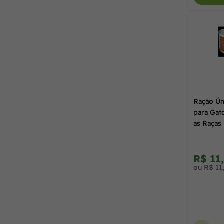
Max Cat
(3)
Mundo Animal
(1)
Nutrive
(2)
Ração Úm
para Gat
Optimum
(8)
as Raças
Organnact
(1)
R$ 11
ou R$ 11
Origens
(3)
Papa Pets
(1)