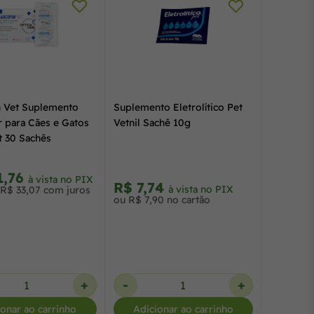
 Vet Suplemento
Suplemento Eletrolítico Pet
r para Cães e Gatos
Vetnil Sachê 10g
t 30 Sachês
1,76
à vista no PIX
R$ 7,74
à vista no PIX
 R$ 33,07 com juros
ou R$ 7,90 no cartão
+
-
+
ionar ao carrinho
Adicionar ao carrinho