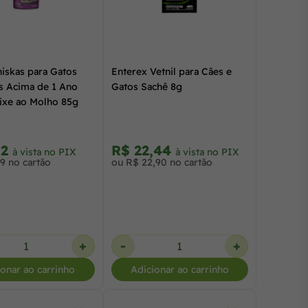
iskas para Gatos
Enterex Vetnil para Cães e
s Acima de 1 Ano
Gatos Sachê 8g
ixe ao Molho 85g
32
R$ 22,44
à vista no PIX
à vista no PIX
9 no cartão
ou R$ 22,90 no cartão
+
-
+
ionar ao carrinho
Adicionar ao carrinho