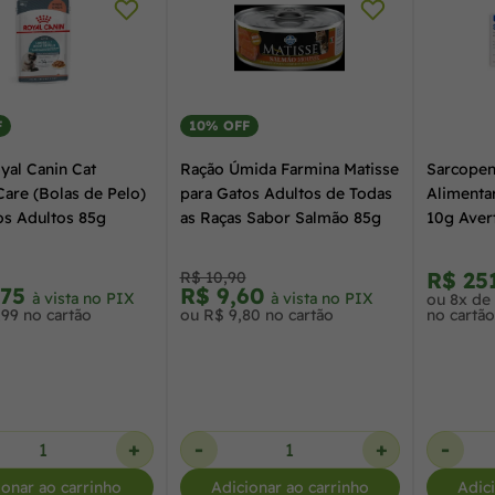
F
10% OFF
yal Canin Cat
Ração Úmida Farmina Matisse
Sarcopen
Care (Bolas de Pelo)
para Gatos Adultos de Todas
Alimenta
os Adultos 85g
as Raças Sabor Salmão 85g
10g Aver
R$ 25
R$ 10,90
,75
R$ 9,60
à vista no PIX
à vista no PIX
ou 8x de
,99 no cartão
ou R$ 9,80 no cartão
no cartão
+
-
+
-
ionar ao carrinho
Adicionar ao carrinho
Adic