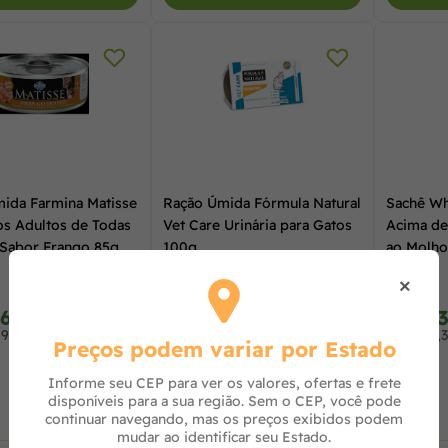
ida Farmina Matisse
Ração Úmida Fórmula Natural
Sachê Wh
os Adultos de Todas
Vet Care Urinária para Gatos
Acima de
 Sabor Frango 85g
100g
ao Molho
×
,66
R$ 15,58
R$ 3,
à vista no PIX
à vista no PIX
,90 no cartão
ou R$ 15,90 no cartão
ou R$ 3,3
Preços podem variar por Estado
Informe seu CEP para ver os valores, ofertas e frete
disponíveis para a sua região. Sem o CEP, você pode
continuar navegando, mas os preços exibidos podem
mudar ao identificar seu Estado.