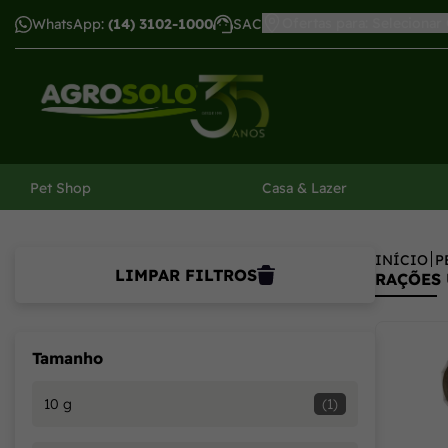
Ofertas para: Selecionar
WhatsApp:
(14) 3102-1000
SAC
har menu
Pet Shop
Casa & Lazer
INÍCIO
P
LIMPAR FILTROS
RAÇÕES 
Tamanho
10 g
(1)