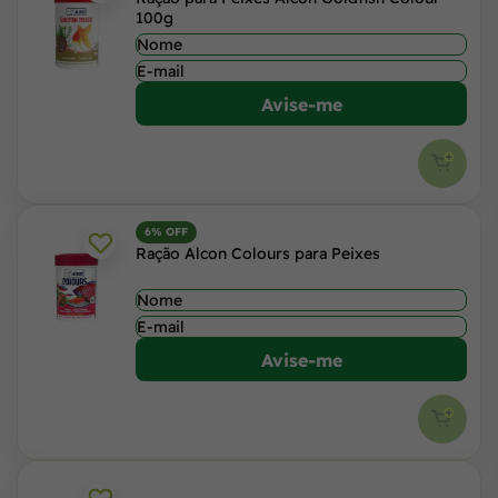
100g
Avise-me
6% OFF
Ração Alcon Colours para Peixes
Avise-me