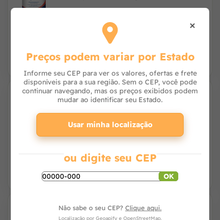
×
R$ 106,00
R$ 101,92
à vista no PIX
ou 3x de R$ 34,67 no cartão
Preços podem variar por Estado
Informe seu CEP para ver os valores, ofertas e frete
disponíveis para a sua região. Sem o CEP, você pode
continuar navegando, mas os preços exibidos podem
mudar ao identificar seu Estado.
Ração Alcon Basic para Peixe 20g
Usar minha localização
Avise-me
ou digite seu CEP
OK
Não sabe o seu CEP?
Clique aqui.
Alcon Weekend Peixes Ornamentais para 3
Localização por
Geoapify
e
OpenStreetMap
.