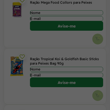
Ração Mega Food Collors para Peixes
Avise-me
Ração Tropical Koi & Goldfish Basic Sticks
para Peixes Bag 90g
Avise-me