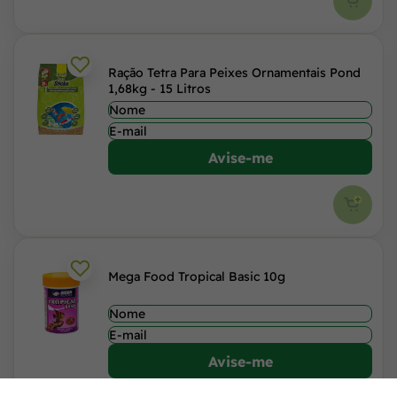
Ração Tetra Para Peixes Ornamentais Pond
1,68kg - 15 Litros
Avise-me
Mega Food Tropical Basic 10g
Avise-me