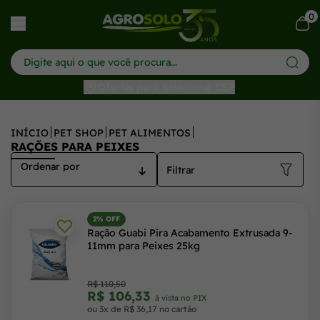
0
har menu
Ofertas para: Selecionar CEP
INÍCIO
PET SHOP
PET ALIMENTOS
RAÇÕES PARA PEIXES
Filtrar
2% OFF
Ração Guabi Pira Acabamento Extrusada 9-
11mm para Peixes 25kg
R$ 110,50
R$ 106,33
à vista no PIX
ou 3x de R$ 36,17 no cartão