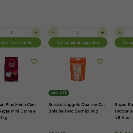
+
-
+
-
ionar ao carrinho
Adicionar ao carrinho
Adic
16% OFF
an Plus Menu Cães
Snacks Nuggets Quatree Cat
Ração Ro
Raças Mini Carne e
Bola de Pelo Salmão 60g
Indoor A
,1kg
a 8 Anos
7,5 kg