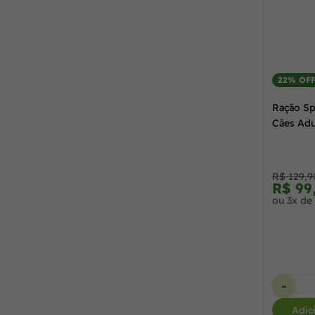
Dog Chow
(8)
15 kg
(4)
DogChoni
(2)
15,0 kg
(75)
22% OF
Doogs
(4)
Ração Sp
150 g
(3)
Cães Adu
Equilíbrio
(11)
16,0 kg
(1)
R$ 129,9
Farmina
(3)
R$ 99
180 g
(1)
ou 3x de
Fórmula Natural
(34)
2,0 kg
(4)
Furacão Pet
(11)
2,0 kg + 500 g
(1)
-
Adic
FVO
(2)