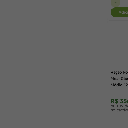
-
Magnus
(6)
Adic
50 g
(1)
Mastig
(2)
60 g
(2)
Max Cães
(12)
7,0 kg
(2)
MultiStar
(1)
7,5 kg
(13)
Ração Fó
Meat Cãe
N&D
(54)
Médio 1
75 g
(1)
Naturalis
(4)
R$ 35
ou 10x d
no cartã
Nero
(1)