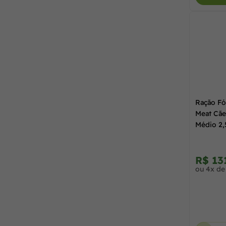
2,5 KG
(56)
Golden
(44)
2,7 kg
(1)
Gran Plus
(26)
20,0 kg
(24)
Guabi
(2)
250 g
(2)
Ração Fó
Meat Cãe
Guabi Natural
(16)
Médio 2,
270 g
(1)
Guabi Nutrição e Saúde Animal
(1)
R$ 13
3,0 kg
(33)
ou 4x de
Hercosul
(1)
300 g
(1)
Hills
(13)
350 g
(1)