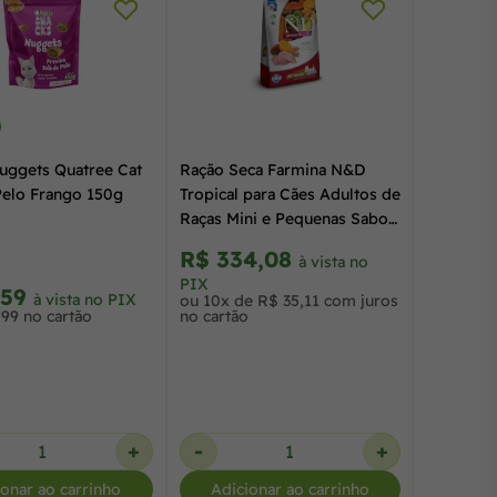
uggets Quatree Cat
Ração Seca Farmina N&D
Pelo Frango 150g
Tropical para Cães Adultos de
Raças Mini e Pequenas Sabor
Frango, Cereais e Frutas
R$ 334,08
à vista no
Tropicais 12Kg
PIX
,59
à vista no PIX
ou 10x de R$ 35,11 com juros
,99 no cartão
no cartão
+
-
+
ionar ao carrinho
Adicionar ao carrinho