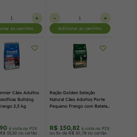
+
-
+
ionar ao carrinho
Adicionar ao carrinho
emier Cães Adultos
Ração Golden Seleção
ecíficas Bulldog
Natural Cães Adultos Porte
Frango 2,5 kg
Pequeno Frango com Batata
Doce 10,1 kg
,90
R$ 150,82
à vista no PIX
à vista no PIX
R$ 33,30 no cartão
ou 5x de R$ 30,78 no cartão