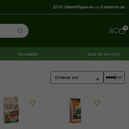
Olá!
Identifique-se
ou
Cadastre-se
0
Novidades
Guia de Serviços