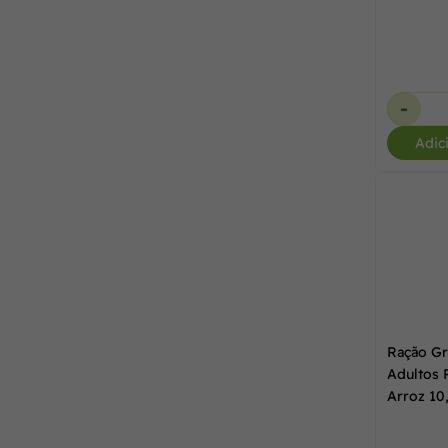
Pickorruchos Pet
(5)
-
PremieR Pet
(74)
Adic
Pro Health
(3)
Pro Plan
(12)
Purina
(2)
Ração Gr
Quatree
(23)
Adultos 
Arroz 10
Rotoplas
(1)