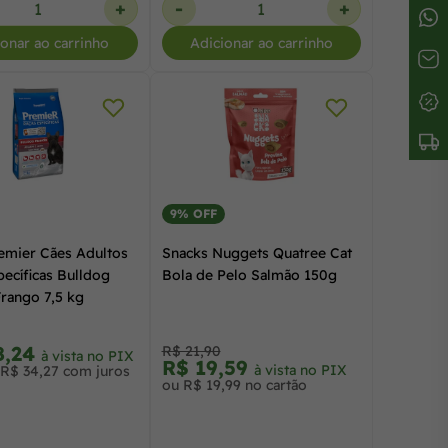
+
-
+
ionar ao carrinho
Adicionar ao carrinho
9% OFF
emier Cães Adultos
Snacks Nuggets Quatree Cat
ecíficas Bulldog
Bola de Pelo Salmão 150g
Frango 7,5 kg
8,24
R$ 21,90
à vista no PIX
R$ 19,59
à vista no PIX
 R$ 34,27 com juros
ou R$ 19,99 no cartão