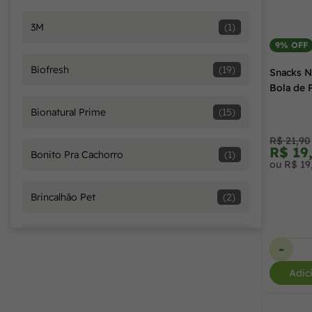
3M
(1)
10,1 kg
(54)
9% OFF
Biofresh
(19)
Snacks N
11,1 kg
(1)
Bola de 
Bionatural Prime
(15)
110 g
(1)
R$ 21,90
R$ 19
Bonito Pra Cachorro
(1)
ou R$ 19
12 kg
(1)
Brincalhão Pet
(2)
12,0 kg
(29)
Caçula
(1)
-
120 g
(1)
Adic
Chalesco
(4)
14,0 kg + 1,0 kg
(1)