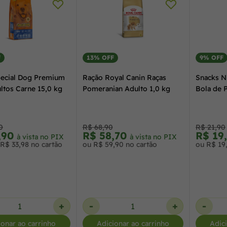
F
13% OFF
9% OFF
ecial Dog Premium
Ração Royal Canin Raças
Snacks N
ltos Carne 15,0 kg
Pomeranian Adulto 1,0 kg
Bola de 
0
R$ 68,90
R$ 21,90
,90
R$ 58,70
R$ 19
à vista no PIX
à vista no PIX
 R$ 33,98 no cartão
ou R$ 59,90 no cartão
ou R$ 19
+
-
+
-
ionar ao carrinho
Adicionar ao carrinho
Adic