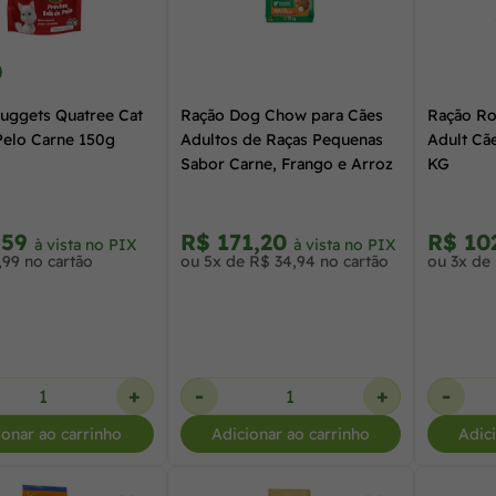
uggets Quatree Cat
Ração Dog Chow para Cães
Ração Ro
Pelo Carne 150g
Adultos de Raças Pequenas
Adult Cã
Sabor Carne, Frango e Arroz
KG
,59
R$ 171,20
R$ 10
à vista no PIX
à vista no PIX
,99 no cartão
ou 5x de R$ 34,94 no cartão
ou 3x de 
+
-
+
-
ionar ao carrinho
Adicionar ao carrinho
Adic