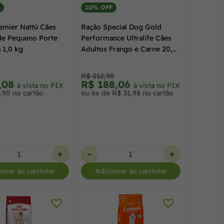
10% OFF
emier Nattú Cães
Ração Special Dog Gold
de Pequeno Porte
Performance Ultralife Cães
 1,0 kg
Adultos Frango e Carne 20,0
kg
R$ 212,90
,08
R$ 188,06
à vista no PIX
à vista no PIX
,90 no cartão
ou 6x de R$ 31,98 no cartão
+
-
+
ionar ao carrinho
Adicionar ao carrinho