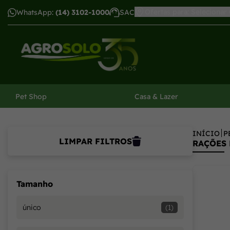
Ofertas para: Selecionar
WhatsApp:
(14) 3102-1000
SAC
har menu
Pet Shop
Casa & Lazer
INÍCIO
P
LIMPAR FILTROS
RAÇÕES 
Tamanho
único
(1)