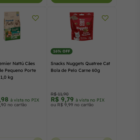
16% OFF
emier Nattú Cães
Snacks Nuggets Quatree Cat
de Pequeno Porte
Bola de Pelo Carne 60g
1,0 kg
R$ 11,90
,98
R$ 9,79
à vista no PIX
à vista no PIX
,90 no cartão
ou R$ 9,99 no cartão