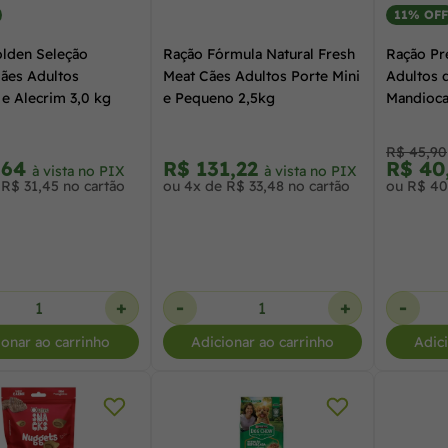
11% OFF
lden Seleção
Ração Fórmula Natural Fresh
Ração Pr
Cães Adultos
Meat Cães Adultos Porte Mini
Adultos 
e Alecrim 3,0 kg
e Pequeno 2,5kg
Mandioca
R$ 45,90
,64
R$ 131,22
R$ 40
à vista no PIX
à vista no PIX
 R$ 31,45 no cartão
ou 4x de R$ 33,48 no cartão
ou R$ 40
+
-
+
-
ionar ao carrinho
Adicionar ao carrinho
Adic