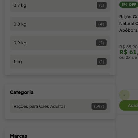
5% OFF
0,7 kg
(1)
Ração Go
Natural 
0,8 kg
(4)
Abóbora 
0,9 kg
(2)
R$ 65,90
R$ 61
ou 2x de
1 kg
(1)
1,0 kg
(50)
Categoria
-
1,5 kg
(1)
Adic
Rações para Cães Adultos
(597)
10 kg
(2)
Marcas
10,0 kg
(4)