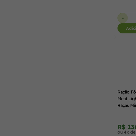
Nutrive
(9)
-
Optimum
(4)
Adic
Origens
(23)
Pedigree
(10)
Pet Bom
(1)
Ração Fó
Pet Injet
(3)
Meat Lig
Raças Mi
Petiscão
(4)
R$ 13
ou 4x de
Petitos
(1)