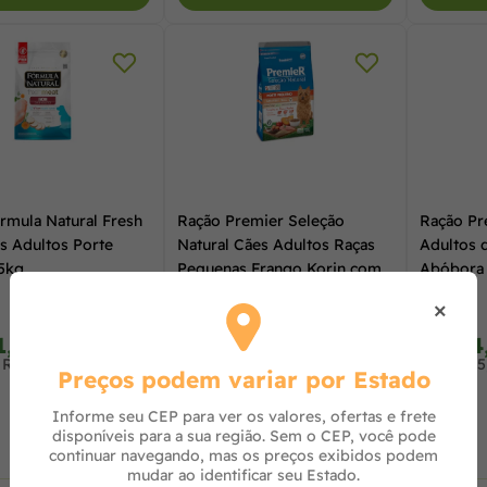
rmula Natural Fresh
Ração Premier Seleção
Ração Pr
s Adultos Porte
Natural Cães Adultos Raças
Adultos 
5kg
Pequenas Frango Korin com
Abóbora 
Quinoa e Chia 2,5 kg
×
1,22
R$ 97,90
R$ 44
à vista no PIX
à vista no PIX
 R$ 33,48 no cartão
ou 3x de R$ 33,30 no cartão
ou R$ 45
Preços podem variar por Estado
Informe seu CEP para ver os valores, ofertas e frete
disponíveis para a sua região. Sem o CEP, você pode
continuar navegando, mas os preços exibidos podem
mudar ao identificar seu Estado.