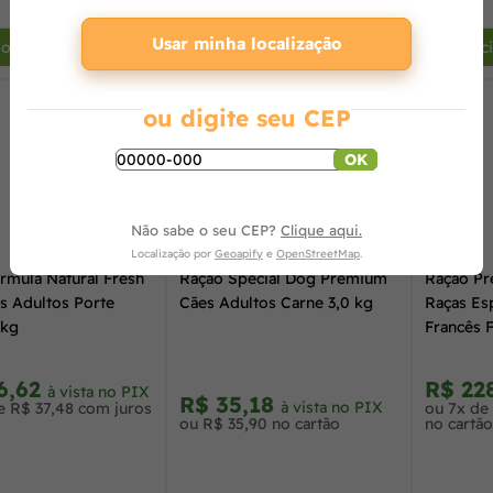
+
-
+
-
Usar minha localização
ionar ao carrinho
Adicionar ao carrinho
Adic
ou digite seu CEP
OK
Não sabe o seu CEP?
Clique aqui.
Localização por
Geoapify
e
OpenStreetMap
.
rmula Natural Fresh
Ração Special Dog Premium
Ração Pr
s Adultos Porte
Cães Adultos Carne 3,0 kg
Raças Esp
2kg
Francês 
6,62
R$ 22
à vista no PIX
R$ 35,18
à vista no PIX
e R$ 37,48 com juros
ou 7x de
o
ou R$ 35,90 no cartão
no cartão