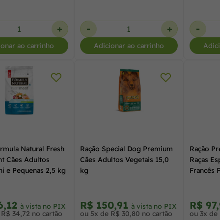
+
-
+
-
ionar ao carrinho
Adicionar ao carrinho
Adic
rmula Natural Fresh
Ração Special Dog Premium
Ração Pr
ht Cães Adultos
Cães Adultos Vegetais 15,0
Raças Esp
ni e Pequenas 2,5 kg
kg
Francês 
6,12
R$ 150,91
R$ 97
à vista no PIX
à vista no PIX
 R$ 34,72 no cartão
ou 5x de R$ 30,80 no cartão
ou 3x de 