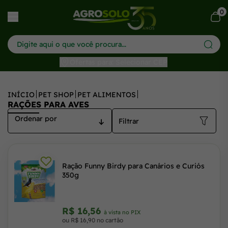
0
har menu
Ofertas para: Selecionar CEP
INÍCIO
PET SHOP
PET ALIMENTOS
RAÇÕES PARA AVES
Filtrar
Ração Funny Birdy para Canários e Curiós
350g
R$ 16,56
à vista no PIX
ou R$ 16,90 no cartão