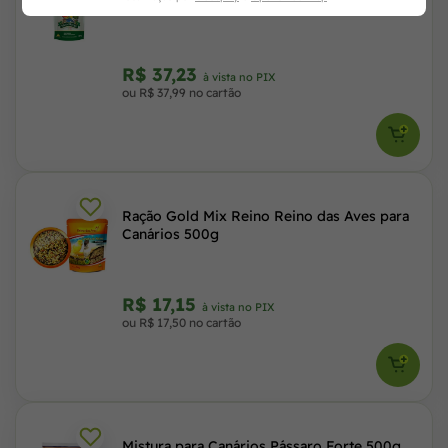
Psitacídeos 450g
R$ 37,23
à vista no PIX
ou R$ 37,99 no cartão
Ração Gold Mix Reino Reino das Aves para
Canários 500g
R$ 17,15
à vista no PIX
ou R$ 17,50 no cartão
Mistura para Canários Pássaro Forte 500g