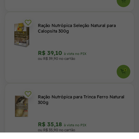
Ração Nutrópica Seleção Natural para
Calopsita 300g
R$ 39,10
à vista no PIX
ou R$ 39,90 no cartão
Ração Nutrópica para Trinca Ferro Natural
300g
R$ 35,18
à vista no PIX
ou R$ 35,90 no cartão