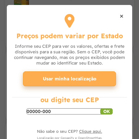
×
R$ 41,06
à vista no PIX
ou R$ 41,90 no cartão
Preços podem variar por Estado
Informe seu CEP para ver os valores, ofertas e frete
disponíveis para a sua região. Sem o CEP, você pode
continuar navegando, mas os preços exibidos podem
mudar ao identificar seu Estado.
Ração Gold Mix Reino das Aves para
Calopsita 500g
Usar minha localização
R$ 16,56
à vista no PIX
ou R$ 16,90 no cartão
ou digite seu CEP
OK
Não sabe o seu CEP?
Clique aqui.
Ração Alcon Club Psita Sticks Pássaros
Localização por
Geoapify
e
OpenStreetMap
.