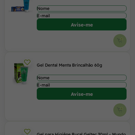
Avise-me
Gel Dental Menta Brincalhão 60g
Avise-me
Gel para Higiêne Bucal Geltec 30ml - Mundo