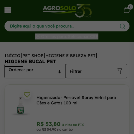
0
har menu
Ofertas para: Selecionar CEP
INÍCIO
PET SHOP
HIGIENE E BELEZA PET
HIGIENE BUCAL PET
Filtrar
Higienizador Periovet Spray Vetnil para
Cães e Gatos 100 ml
R$ 53,80
à vista no PIX
ou R$ 54,90 no cartão