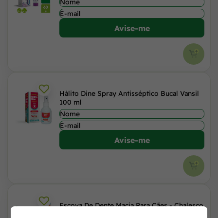
Avise-me
Hálito Dine Spray Antisséptico Bucal Vansil
100 ml
Avise-me
Escova De Dente Macia Para Cães - Chalesco