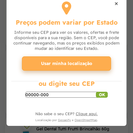
×
Avise-me
Preços podem variar por Estado
Informe seu CEP para ver os valores, ofertas e frete
disponíveis para a sua região. Sem o CEP, você pode
continuar navegando, mas os preços exibidos podem
mudar ao identificar seu Estado.
Gel Dental Morango Brincalhão 60g
Usar minha localização
ou digite seu CEP
Avise-me
OK
Não sabe o seu CEP?
Clique aqui.
Localização por
Geoapify
e
OpenStreetMap
.
Gel Dental Tutti Frutti Brincalhão 60g