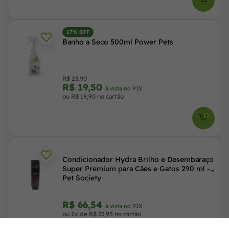
17% OFF
Banho a Seco 500ml Power Pets
R$ 23,90
R$ 19,50
à vista no PIX
ou R$ 19,90 no cartão
Condicionador Hydra Brilho e Desembaraço
Super Premium para Cães e Gatos 290 ml -
Pet Society
R$ 66,54
à vista no PIX
ou 2x de R$ 33,95 no cartão