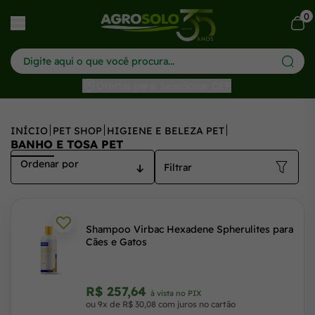
0
har menu
Ofertas para: Selecionar CEP
INÍCIO
PET SHOP
HIGIENE E BELEZA PET
BANHO E TOSA PET
Filtrar
Shampoo Virbac Hexadene Spherulites para
Cães e Gatos
R$ 257,64
à vista no PIX
ou 9x de R$ 30,08 com juros no cartão