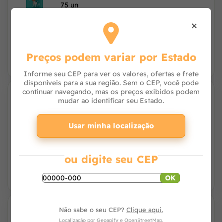
75 un
×
R$ 16,56
à vista no PIX
ou R$ 16,90 no cartão
Preços podem variar por Estado
Informe seu CEP para ver os valores, ofertas e frete
disponíveis para a sua região. Sem o CEP, você pode
continuar navegando, mas os preços exibidos podem
mudar ao identificar seu Estado.
Shampoo Cortishamp Agener União para
Cães e Gatos 125ml
Usar minha localização
R$ 91,04
à vista no PIX
ou 3x de R$ 30,97 no cartão
ou digite seu CEP
OK
3% OFF
Não sabe o seu CEP?
Clique aqui.
Shampoo para Cães Neutro 700ml -
Localização por
Geoapify
e
OpenStreetMap
.