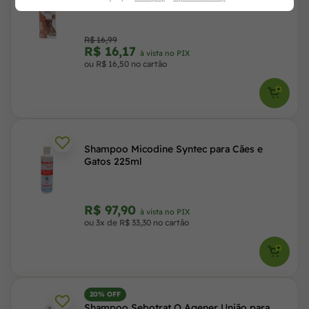
Powerpets
R$ 16,99
R$ 16,17
à vista no PIX
ou R$ 16,50 no cartão
Shampoo Micodine Syntec para Cães e
Gatos 225ml
R$ 97,90
à vista no PIX
ou 3x de R$ 33,30 no cartão
20% OFF
Shampoo Sebotrat O Agener União para