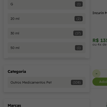
G
(1)
Incurin 
20 ml
(2)
30 ml
(17)
R$ 13
ou 4x de
50 ml
(1)
60 ml
(1)
Categoria
-
100 ml
(3)
Adic
Outros Medicamentos Pet
(108)
125 ml
(1)
Marcas
200 ml
(3)