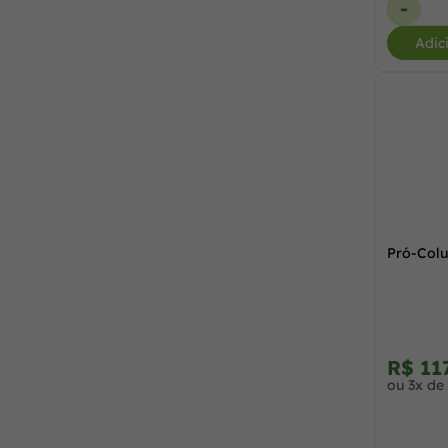
-
Power Pets
(1)
Adic
Syntec
(1)
Vet+20
(1)
Vetnil
(5)
Pró-Col
Vetoquinol
(1)
Virbac
(2)
R$ 11
ou 3x de