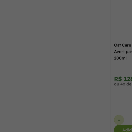
Cepav
(6)
16 Comprimidos
(2)
Ceva
(7)
2 mg
(1)
Coveli
(1)
Oat Care
20 mg
(1)
Avert pa
200ml
Dechra
(1)
30 Comprimidos
(3)
Homeopet
(22)
R$ 12
4 Comprimidos
(1)
ou 4x de
Konig
(2)
48 ml
(2)
Lema Biologic
(1)
5 mg
(2)
-
Adic
Limpinho
(1)