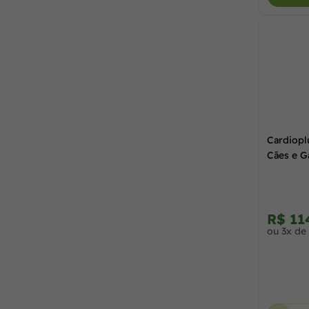
5 ml
(1)
MSD
(2)
500 ml
(1)
Mundo Animal
(7)
60 Comprimidos
(3)
Ora Zn
(1)
70 g
(1)
Cardiopl
Cães e G
Orgânica
(10)
Ouro Fino
(1)
R$ 11
ou 3x de
Pet Minato
(1)
Pet Society
(9)