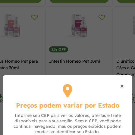
2% OFF
us Homeo Pet para
Intestin Homeo Pet 30ml
Diurético
atos 30ml
Cães e Ga
Comprim
×
R$ 109,99
4,56
R$ 105,83
R$ 17
à vista no PIX
à vista no PIX
 R$ 38,97 no cartão
ou 3x de R$ 36,00 no cartão
ou R$ 17
Preços podem variar por Estado
Informe seu CEP para ver os valores, ofertas e frete
disponíveis para a sua região. Sem o CEP, você pode
continuar navegando, mas os preços exibidos podem
mudar ao identificar seu Estado.