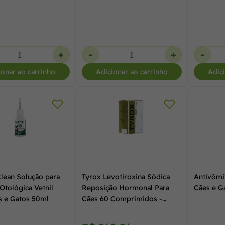
+
-
+
-
ionar ao carrinho
Adicionar ao carrinho
Adic
Clean Solução para
Tyrox Levotiroxina Sódica
Antivômi
Otológica Vetnil
Reposição Hormonal Para
Cães e G
s e Gatos 50ml
Cães 60 Comprimidos -
Cepav