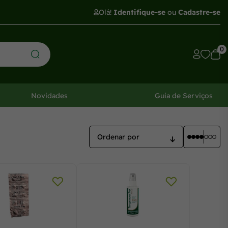
Olá!
Identifique-se
ou
Cadastre-se
0
Novidades
Guia de Serviços