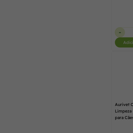
-
Adic
Aurivet 
Limpeza 
para Cãe