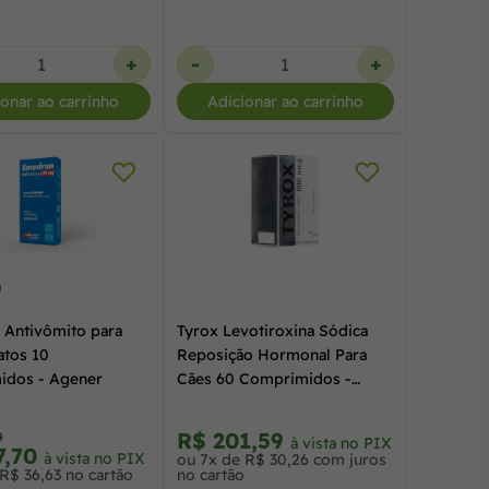
+
-
+
ionar ao carrinho
Adicionar ao carrinho
Antivômito para
Tyrox Levotiroxina Sódica
atos 10
Reposição Hormonal Para
idos - Agener
Cães 60 Comprimidos -
Cepav
R$ 201,59
9
à vista no PIX
7,70
à vista no PIX
ou 7x de R$ 30,26 com juros
R$ 36,63 no cartão
no cartão