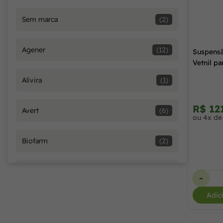
Sem marca
(2)
250 ml
(1)
Agener
(12)
Suspensã
300 ml
(2)
Vetnil pa
Alivira
(1)
10 Comprimidos
(4)
R$ 12
Avert
(6)
ou 4x de
10 mg
(1)
Biofarm
(2)
10 ml
(1)
Biovet
(1)
-
13 g
(1)
Adic
Boehringer Ingelheim
(1)
15 g
(1)