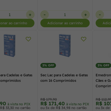
+
-
+
-
ionar ao carrinho
Adicionar ao carrinho
Adic
3% OFF
3% OFF
para Cadelas e Gatas
Sec Lac para Cadelas e Gatas
Emedron 
Comprimidos
com 16 Comprimidos
Cães e G
Comprim
R$ 179,90
R$ 112,9
,90
R$ 171,40
R$ 10
à vista no PIX
à vista no PIX
 R$ 33,30 no cartão
ou 5x de R$ 34,98 no cartão
ou 3x de 