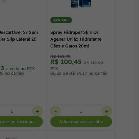
33% OFF
Descartável Sr Sem
Spray Hidrapet Skin On
er Slip Lateral 20
Agener União Hidratante
Cães e Gatos 20ml
R$ 151,90
R$ 100,45
à vista no
83
à vista no PIX
PIX
85 no cartão
ou 3x de R$ 34,17 no cartão
+
-
+
ionar ao carrinho
Adicionar ao carrinho