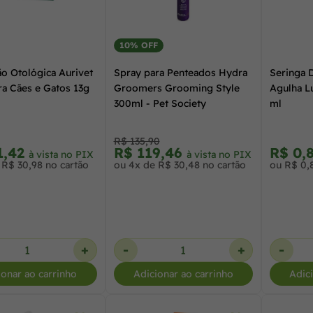
10% OFF
o Otológica Aurivet
Spray para Penteados Hydra
Seringa 
ra Cães e Gatos 13g
Groomers Grooming Style
Agulha Lu
300ml - Pet Society
ml
R$ 135,90
1,42
R$ 119,46
R$ 0,
à vista no PIX
à vista no PIX
 R$ 30,98 no cartão
ou 4x de R$ 30,48 no cartão
ou R$ 0,
+
-
+
-
ionar ao carrinho
Adicionar ao carrinho
Adic