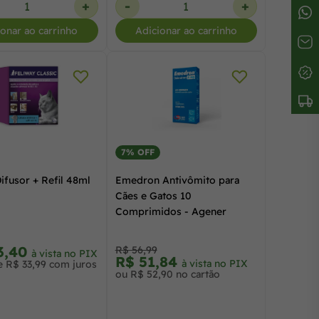
+
-
+
ionar ao carrinho
Adicionar ao carrinho
7% OFF
ifusor + Refil 48ml
Emedron Antivômito para
Cães e Gatos 10
Comprimidos - Agener
3,40
R$ 56,99
à vista no PIX
R$ 51,84
à vista no PIX
e R$ 33,99 com juros
ou R$ 52,90 no cartão