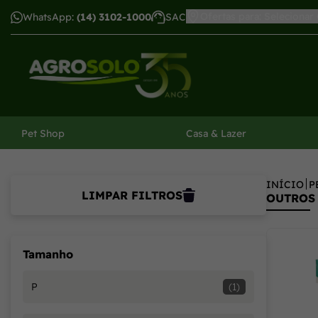
Ofertas para: Selecionar
WhatsApp:
(14) 3102-1000
SAC
har menu
Pet Shop
Casa & Lazer
INÍCIO
P
LIMPAR FILTROS
OUTROS
Tamanho
P
(1)