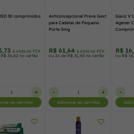
MSD 30 comprimidos
Anticoncepcional Preve Gest
Gaviz V 
para Cadelas de Pequeno
Agener C
Porte 5mg
Comprim
5,73
R$ 61,64
R$ 16
à vista no PIX
à vista no PIX
 R$ 34,62 no cartão
ou 2x de R$ 31,45 no cartão
ou R$ 16
+
-
+
-
ionar ao carrinho
Adicionar ao carrinho
Adic