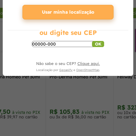
+
-
+
-
Usar minha localização
ionar ao carrinho
Adicionar ao carrinho
Adic
ou digite seu CEP
OK
Não sabe o seu CEP?
Clique aqui.
Localização por
Geoapify
e
OpenStreetMap
.
una Homeo Pet 30ml
Pró-Derma Homeo Pet 30ml
Feliway D
R$ 32
7,50
R$ 105,83
à vista no PIX
à vista no PIX
ou 10x d
 R$ 39,97 no cartão
ou 3x de R$ 36,00 no cartão
no cartão