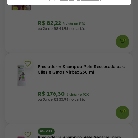
para Cães e Gatos 30 Comprimidos
R$ 82,22
à vista no PIX
ou 2x de R$ 41,95 no cartão
Phisioderm Shampoo Pele Ressecada para
Cães e Gatos Virbac 250 ml
R$ 176,30
à vista no PIX
ou 5x de R$ 35,98 no cartão
9% OFF
Phisioderm Shampoo Pele Sensível para