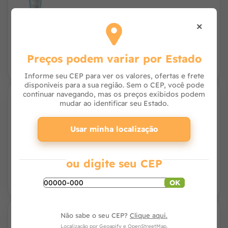
×
R$ 30,28
à vista no PIX
ou R$ 30,90 no cartão
Preços podem variar por Estado
Informe seu CEP para ver os valores, ofertas e frete
disponíveis para a sua região. Sem o CEP, você pode
continuar navegando, mas os preços exibidos podem
mudar ao identificar seu Estado.
Suplemento Queranon Avert Pele e Pelagem
para Cães até 15KG - 30 Comprimidos
Usar minha localização
R$ 121,42
à vista no PIX
ou 4x de R$ 30,98 no cartão
ou digite seu CEP
OK
Não sabe o seu CEP?
Clique aqui.
Suplemento Queranon Avert Pele e Pelagem
Localização por
Geoapify
e
OpenStreetMap
.