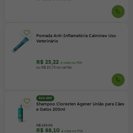
Pomada Anti-Inflamatória Calminex Uso
Veterinário
R$ 25,22
à vista no PIX
ou R$ 25,73 no cartão
31% OFF
Shampoo Cloresten Agener União para Cães
e Gatos 200ml
R$ 129,90
R$ 88,10
à vista no PIX