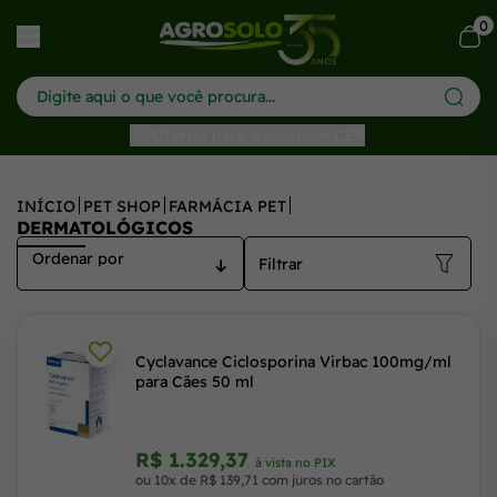
0
har menu
Ofertas para: Selecionar CEP
INÍCIO
PET SHOP
FARMÁCIA PET
DERMATOLÓGICOS
Filtrar
Cyclavance Ciclosporina Virbac 100mg/ml
para Cães 50 ml
R$ 1.329,37
à vista no PIX
ou 10x de R$ 139,71 com juros no cartão