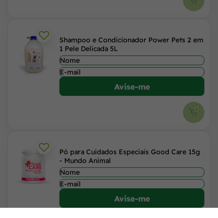
Shampoo e Condicionador Power Pets 2 em
1 Pele Delicada 5L
Avise-me
Pó para Cuidados Especiais Good Care 15g
- Mundo Animal
Avise-me