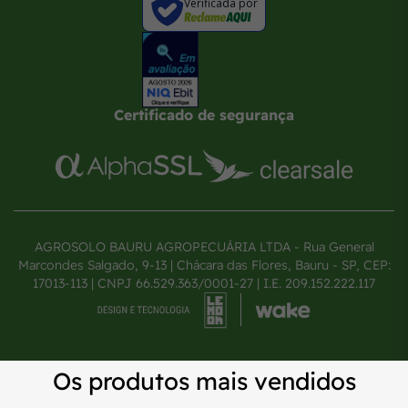
Verificada por
Certificado de segurança
AGROSOLO BAURU AGROPECUÁRIA LTDA - Rua General
Marcondes Salgado, 9-13 | Chácara das Flores, Bauru - SP, CEP:
17013-113 | CNPJ 66.529.363/0001-27 | I.E. 209.152.222.117