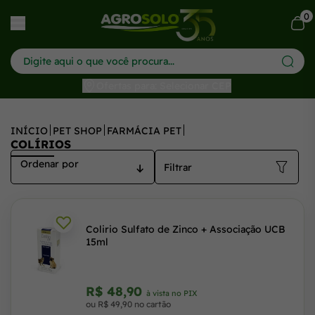
0
har menu
Ofertas para: Selecionar CEP
INÍCIO
PET SHOP
FARMÁCIA PET
COLÍRIOS
Filtrar
Colirio Sulfato de Zinco + Associação UCB
15ml
R$ 48,90
à vista no PIX
ou R$ 49,90 no cartão