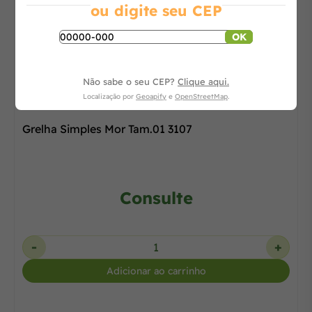
ou digite seu CEP
OK
Não sabe o seu CEP?
Clique aqui.
Localização por
Geoapify
e
OpenStreetMap
.
Grelha Simples Mor Tam.01 3107
Consulte
-
+
Adicionar ao carrinho