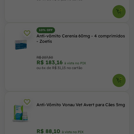
10% OFF
Anti-vômito Cerenia 60mg - 4 comprimidos
- Zoetis
R$ 207,50
R$ 183,16
à vista no PIX
ou 6x de R$ 31,15 no cartão
Anti-Vômito Vonau Vet Avert para Cães 5mg
R$ 88,10
à vista no PIX