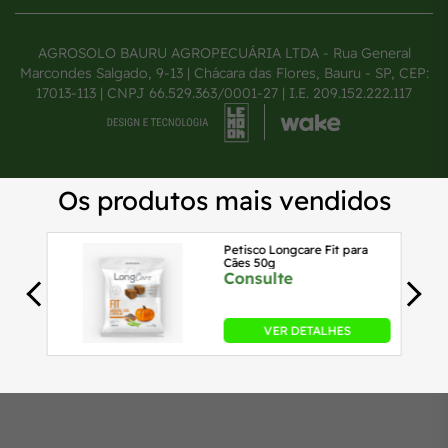
AGROSOLO BAURU AGROPECUÁRIA LTDA - Rua General
Marcondes Salgado, 9-13 | Chácara das Flores, Bauru - SP, CEP:
17013-113 | CNPJ 66.529.363/0001-27 | I.E. 209.152.222.117