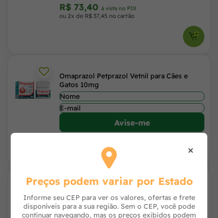
R$ 73,40
à vista no PIX
ou 2x de R$ 37,45 no cartão
Omaprazol Petprazol Vetnil para Cães e
Gatos 10mg
Avise-me
×
Preços podem variar por Estado
Antidiarréico Entero Bio-Pet para Cães e
Gatos 15 g
Informe seu CEP para ver os valores, ofertas e frete
disponíveis para a sua região. Sem o CEP, você pode
continuar navegando, mas os preços exibidos podem