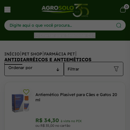
0
har menu
Ofertas para: Selecionar CEP
INÍCIO
PET SHOP
FARMÁCIA PET
ANTIDIARRÉICOS E ANTIEMÉTICOS
Filtrar
Antiemético Plasivet para Cães e Gatos 20
ml
R$ 34,30
à vista no PIX
ou R$ 35,00 no cartão