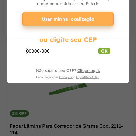
mudar ao identificar seu Estado.
Avise-me
Usar minha localização
ou digite seu CEP
Os mais vendidos
OK
Não sabe o seu CEP?
Clique aqui.
Localização por
Geoapify
e
OpenStreetMap
.
1% OFF
Faca/Lâmina Para Cortador de Grama Cód. 2111-
114