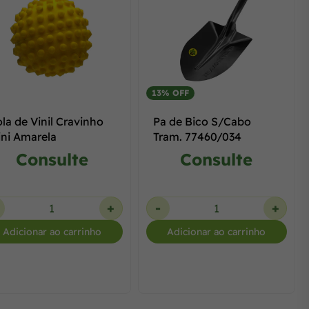
13% OFF
la de Vinil Cravinho
Pa de Bico S/Cabo
ni Amarela
Tram. 77460/034
Consulte
Consulte
+
-
+
Adicionar ao carrinho
Adicionar ao carrinho