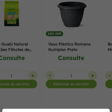
22% OFF
 Guabi Natural
Vaso Plástico Romano
Bo
Cães Filhotes de
Nutriplan Preto
Mi
 Mini e Pequenas
Consulte
Consulte
+
-
+
-
cionar ao carrinho
Adicionar ao carrinho