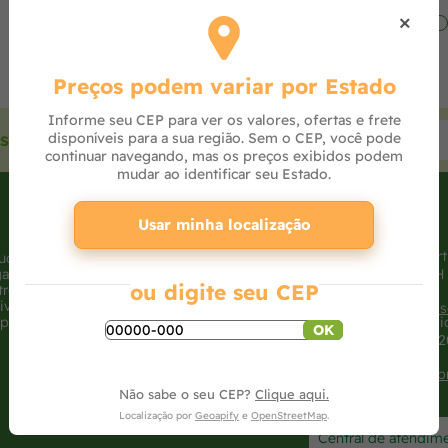
×
Preços podem variar por Estado
Informe seu CEP para ver os valores, ofertas e frete
sas ofertas
disponíveis para a sua região. Sem o CEP, você pode
continuar navegando, mas os preços exibidos podem
mudar ao identificar seu Estado.
Usar minha localização
Horários
Atendimento loja virt
luções
gamento
SEG - SEX: 8h às 18H
ou digite seu CEP
trega
SAB: 8h às 12H
rivacidade
vendasonline@agros
parência Salarial
Atendimento loja físi
OK
SEG - SEX: 7:30h às 
SAB: 8h às 18H
sac@agrosolo.com.b
Não sabe o seu CEP?
Clique aqui.
Localização por
Geoapify
e
OpenStreetMap
.
Central de atendim