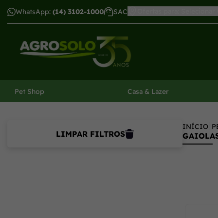
Ofertas para: Selecionar
WhatsApp:
(14) 3102-1000
SAC
har menu
Pet Shop
Casa & Lazer
INÍCIO
P
LIMPAR FILTROS
GAIOLAS