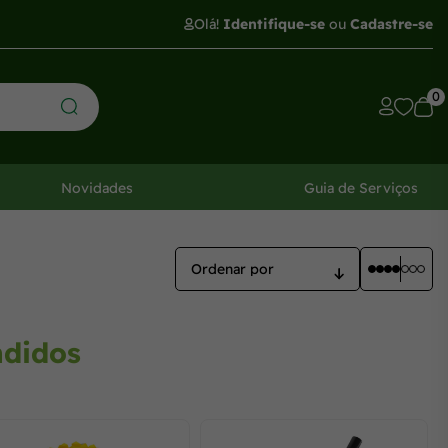
Olá!
Identifique-se
ou
Cadastre-se
0
Novidades
Guia de Serviços
ndidos