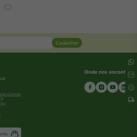
Cadastrar
Onde nos encontrar
ual
olo.com.br
ca
20H
r
ento