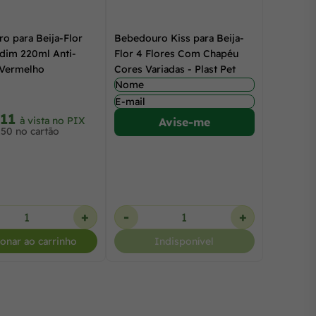
o para Beija-Flor
Bebedouro Kiss para Beija-
rdim 220ml Anti-
Flor 4 Flores Com Chapéu
 Vermelho
Cores Variadas - Plast Pet
,11
à vista no PIX
Avise-me
,50 no cartão
+
-
+
ionar ao carrinho
Indisponível