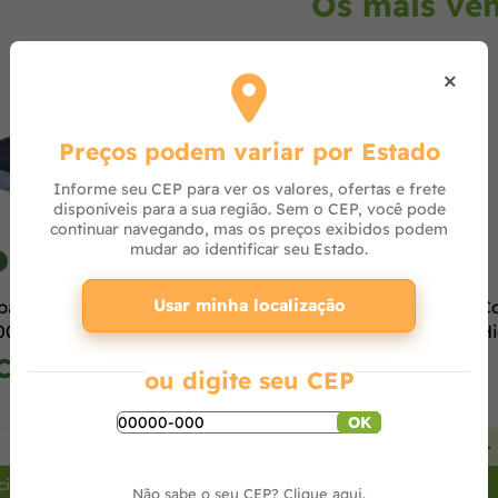
Os mais ve
×
Preços podem variar por Estado
Informe seu CEP para ver os valores, ofertas e frete
disponíveis para a sua região. Sem o CEP, você pode
continuar navegando, mas os preços exibidos podem
mudar ao identificar seu Estado.
7% OFF
Usar minha localização
para Piscina Mor
Filtro para Piscina 3.600
C
00 Litros
L/h 220V
Hi
G
Consulte
Consulte
ou digite seu CEP
OK
+
-
+
-
cionar ao carrinho
Adicionar ao carrinho
Não sabe o seu CEP?
Clique aqui.