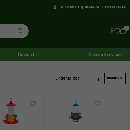
Olá!
Identifique-se
ou
Cadastre-se
0
Novidades
Guia de Serviços