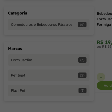
Categoria
Bebedour
Forth Ja
Formiga
Comedouros e Bebedouros Pássaros
(6)
R$ 19
ou R$ 19
Marcas
Forth Jardim
(3)
Pet Injet
(2)
-
Adic
Plast Pet
(1)