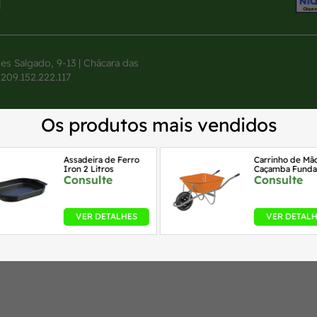
Salgado, 9-13 | Chácara das
 209.152.222.117