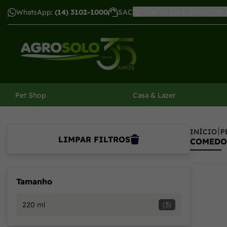
Ofertas para: Selecionar
WhatsApp:
(14) 3102-1000
SAC
har menu
Pet Shop
Casa & Lazer
INÍCIO
P
LIMPAR FILTROS
COMEDO
Tamanho
220 ml
(3)