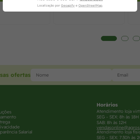
Localização por
Geoapify
e
OpenStreetMap
.
sas ofertas
Horários
Atendimento loja virt
luções
gamento
SEG - SEX: 8h às 18H
trega
SAB: 8h às 12H
rivacidade
vendasonline@agros
parência Salarial
Atendimento loja físi
SEG - SEX: 7:30h às 