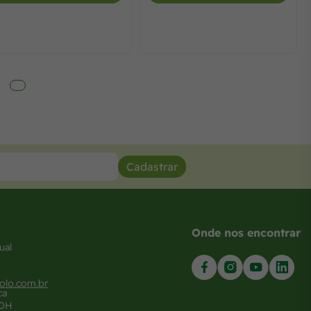
Cadastrar
Onde nos encontrar
ual
olo.com.br
ca
20H