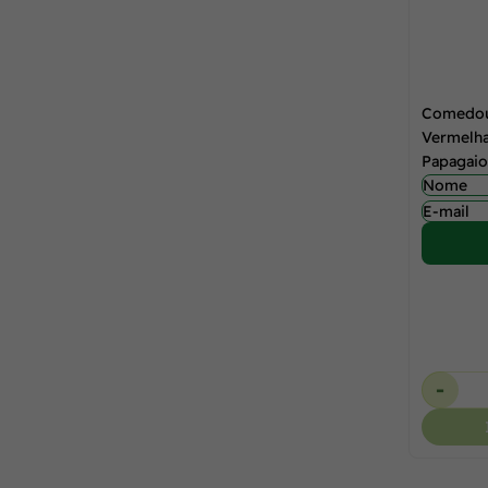
Comedour
Vermelha
Papagaio
-