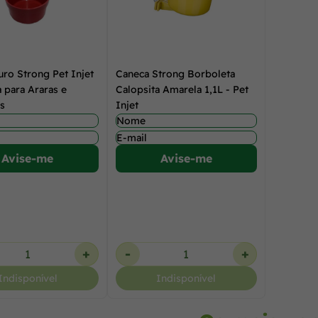
o Strong Pet Injet
Caneca Strong Borboleta
 para Araras e
Calopsita Amarela 1,1L - Pet
s
Injet
Avise-me
Avise-me
+
-
+
Indisponível
Indisponível