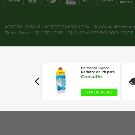
AGROSOLO BAURU AGROPECUÁRIA LTDA - Rua General Marcondes 
Flores, Bauru - SP, CEP: 17013-113 | CNPJ 66.529.363/0001-27 | I.E.