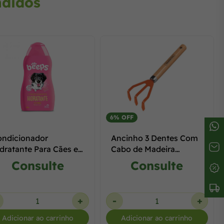
ndidos
6% OFF
ondicionador
Ancinho 3 Dentes Com
dratante Para Cães e
Cabo de Madeira
atos Beeps - 480ML
77909/001
Consulte
Consulte
+
-
+
Adicionar ao carrinho
Adicionar ao carrinho