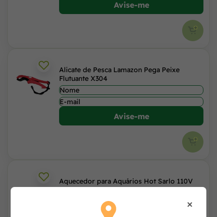
Avise-me
Alicate de Pesca Lamazon Pega Peixe
Flutuante X304
Avise-me
Aquecedor para Aquários Hot Sarlo 110V
×