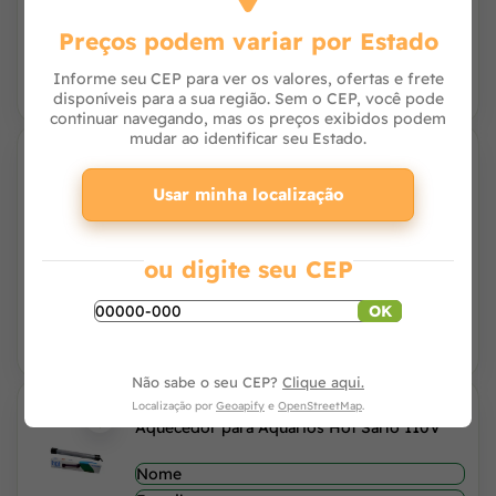
Avise-me
Preços podem variar por Estado
Informe seu CEP para ver os valores, ofertas e frete
disponíveis para a sua região. Sem o CEP, você pode
continuar navegando, mas os preços exibidos podem
mudar ao identificar seu Estado.
Aquecedor para Aquários Hot Sarlo 110V
Usar minha localização
ou digite seu CEP
Avise-me
OK
Não sabe o seu CEP?
Clique aqui.
Localização por
Geoapify
e
OpenStreetMap
.
Aquecedor para Aquários Hot Sarlo 110V