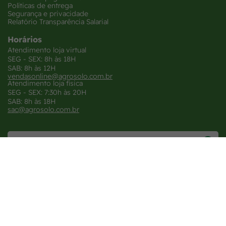
Políticas de entrega
Segurança e privacidade
Relatório Transparência Salarial
Horários
Atendimento loja virtual
SEG - SEX: 8h às 18H
SAB: 8h às 12H
vendasonline@agrosolo.com.br
Atendimento loja física
SEG - SEX: 7:30h às 20H
SAB: 8h às 18H
sac@agrosolo.com.br
Central de atendimento
WhatsApp
Onde nos encontrar