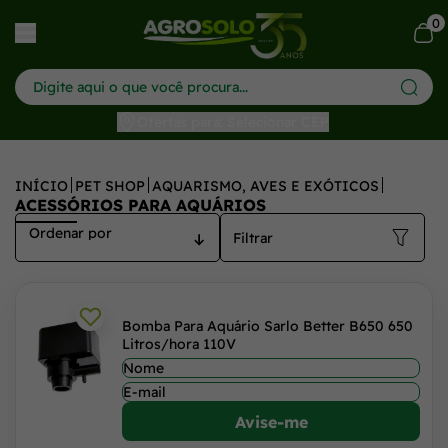
0
har menu
Ofertas para: Selecionar CEP
INÍCIO
PET SHOP
AQUARISMO, AVES E EXÓTICOS
ACESSÓRIOS PARA AQUÁRIOS
Filtrar
Bomba Para Aquário Sarlo Better B650 650
Litros/hora 110V
Avise-me