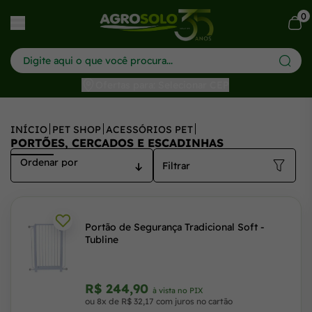
0
har menu
Ofertas para: Selecionar CEP
INÍCIO
PET SHOP
ACESSÓRIOS PET
PORTÕES, CERCADOS E ESCADINHAS
Filtrar
Portão de Segurança Tradicional Soft -
Tubline
R$ 244,90
à vista no PIX
ou 8x de R$ 32,17 com juros no cartão