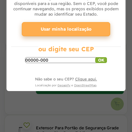
disponíveis para a sua região. Sem o CEP, você pode
continuar navegando, mas os preços exibidos podem
mudar ao identificar seu Estado.
Avise-me
Usar minha localização
ou digite seu CEP
OK
Extensor 20cm para Portão Clássico Preto -
NF Pet
Não sabe o seu CEP?
Clique aqui.
Localização por
Geoapify
e
OpenStreetMap
.
Avise-me
Extensor Para Portão de Segurança Grade