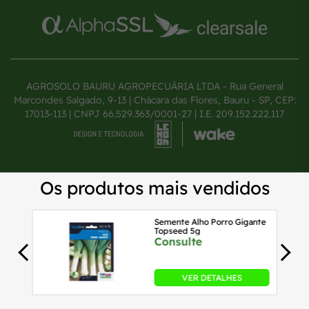
AGROSOLO BAURU AGROPECUÁRIA LTDA - Rua General
Marcondes Salgado, 9-13 | Chácara das Flores, Bauru - SP, CEP:
17013-113 | CNPJ 66.529.363/0001-27 | I.E. 209.152.222.117