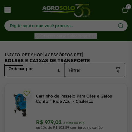
0
har menu
Ofertas para: Selecionar CEP
INÍCIO
PET SHOP
ACESSÓRIOS PET
BOLSAS E CAIXAS DE TRANSPORTE
Filtrar
Carrinho de Passeio Para Cães e Gatos
Confort Ride Azul - Chalesco
R$ 979,02
à vista no PIX
ou 10x de R$ 102,89 com juros no cartão