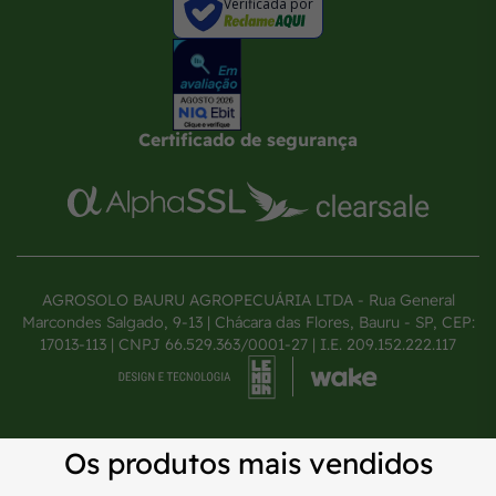
Verificada por
Certificado de segurança
AGROSOLO BAURU AGROPECUÁRIA LTDA - Rua General
Marcondes Salgado, 9-13 | Chácara das Flores, Bauru - SP, CEP:
17013-113 | CNPJ 66.529.363/0001-27 | I.E. 209.152.222.117