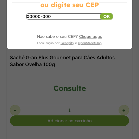
ou digite seu CEP
OK
Não sabe o seu CEP?
Clique aqui.
Localização por
Geoapify
e
OpenStreetMap
.
Sachê Gran Plus Gourmet para Cães Adultos
Sabor Ovelha 100g
Consulte
-
+
Adicionar ao carrinho