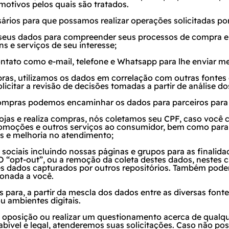
motivos pelos quais são tratados.
ários para que possamos realizar operações solicitadas por
s seus dados para compreender seus processos de compra 
 e serviços de seu interesse;
ontato como e-mail, telefone e Whatsapp para lhe enviar m
s, utilizamos os dados em correlação com outras fontes de
citar a revisão de decisões tomadas a partir de análise do
mpras podemos encaminhar os dados para parceiros para 
lojas e realiza compras, nós coletamos seu CPF, caso você
omoções e outros serviços ao consumidor, bem como para c
os e melhoria no atendimento;
 sociais incluindo nossas páginas e grupos para as final
 O “opt-out”, ou a remoção da coleta destes dados, nestes 
stes dados capturados por outros repositórios. Também p
ionada a você.
os para, a partir da mescla dos dados entre as diversas fon
u ambientes digitais.
a oposição ou realizar um questionamento acerca de qualqu
bível e legal, atenderemos suas solicitações. Caso não p