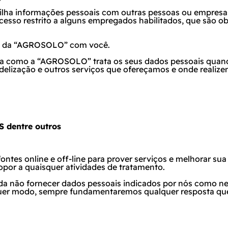
lha informações pessoais com outras pessoas ou empresas
so restrito a alguns empregados habilitados, que são obr
so da “AGROSOLO” com você.
lara como a “AGROSOLO” trata os seus dados pessoais quan
ização e outros serviços que ofereçamos e onde realizemo
 dentre outros
ontes online e
off-line
para prover serviços e melhorar su
opor a quaisquer atividades de tratamento.
a não fornecer dados pessoais indicados por nós como nece
lquer modo, sempre fundamentaremos qualquer resposta qu