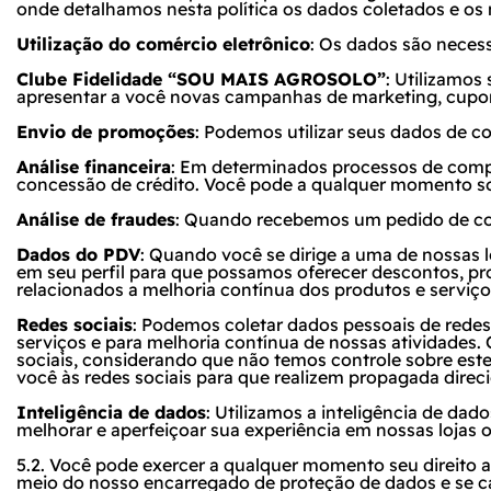
onde detalhamos nesta política os dados coletados e os 
Utilização do comércio eletrônico
: Os dados são necess
Clube Fidelidade “SOU MAIS AGROSOLO”
: Utilizamo
apresentar a você novas campanhas de marketing, cupons
Envio de promoções
: Podemos utilizar seus dados de c
Análise financeira
: Em determinados processos de compra
concessão de crédito. Você pode a qualquer momento soli
Análise de fraudes
: Quando recebemos um pedido de co
Dados do PDV
: Quando você se dirige a uma de nossas 
em seu perfil para que possamos oferecer descontos, pr
relacionados a melhoria contínua dos produtos e serviç
Redes sociais
: Podemos coletar dados pessoais de redes
serviços e para melhoria contínua de nossas atividades.
sociais, considerando que não temos controle sobre e
você às redes sociais para que realizem propagada direc
Inteligência de dados
: Utilizamos a inteligência de dad
melhorar e aperfeiçoar sua experiência em nossas lojas o
5.2. Você pode exercer a qualquer momento seu direito 
meio do nosso encarregado de proteção de dados e se ca