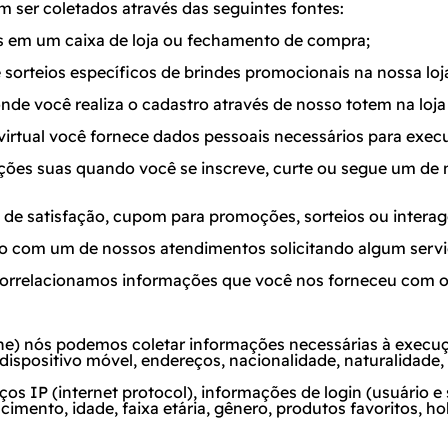
m ser coletados através das seguintes fontes:
s em um caixa de loja ou fechamento de compra;
e sorteios específicos de brindes promocionais na nossa loja
onde você realiza o cadastro através de nosso totem na loja 
virtual você fornece dados pessoais necessários para exec
ões suas quando você se inscreve, curte ou segue um de no
 de satisfação, cupom para promoções, sorteios ou inte
to com um de nossos atendimentos solicitando algum servi
 correlacionamos informações que você nos forneceu com ou
ne
) nós podemos coletar informações necessárias à execu
dispositivo móvel, endereços, nacionalidade, naturalidade,
ços IP (
internet protocol
), informações de
login
(usuário e
imento, idade, faixa etária, gênero, produtos favoritos, h