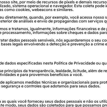
osso site, por meio de recursos de pixels e demais recurso
lizado, sistema operacional e navegador. Esta coleta pode 
gias como
cookies
,
webeacons
e similares.
u diretamente, quando, por exemplo, você acessa nosso si
osterior de análises e envio de propagandas com serviços q
tamos e tratamos, igualmente, informações financeiras e de
e processamento, informações sobre cheques e dados para 
ratar dados pessoais sensíveis, nós aguardaremos o seu co
ases legais envolvendo a detecção e prevenção a crime e 
 de dados especificadas nesta Política de Privacidade ou 
e princípios da transparência, lealdade, licitude, além de 
ividades e para provermos benefícios a você.
e aplicamos medidas técnicas e organizacionais para prot
 segurança e controles que adotamos para seus dados.
 as quais você forneceu seus dados pessoais e não os utili
Deste modo, seus dados são coletados para que possamos pr