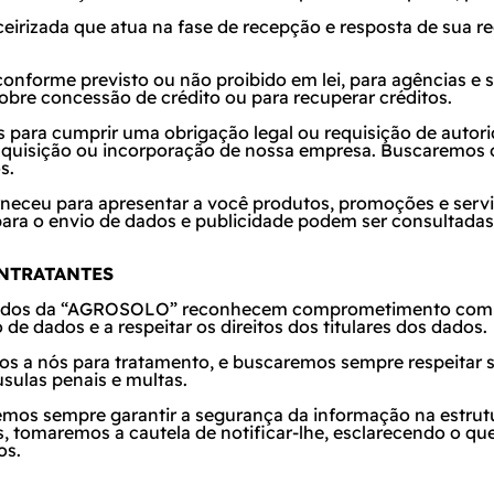
ceirizada que atua na fase de recepção e resposta de sua 
onforme previsto ou não proibido em lei, para agências e se
obre concessão de crédito ou para recuperar créditos.
para cumprir uma obrigação legal ou requisição de autorid
aquisição ou incorporação de nossa empresa. Buscaremos
s.
orneceu para apresentar a você produtos, promoções e serv
ara o envio de dados e publicidade podem ser consultadas
NTRATANTES
e dados da “AGROSOLO” reconhecem comprometimento com a
de dados e a respeitar os direitos dos titulares dos dados.
os a nós para tratamento, e buscaremos sempre respeitar s
sulas penais e multas.
emos sempre garantir a segurança da informação na estrutur
, tomaremos a cautela de notificar-lhe, esclarecendo o que
os.