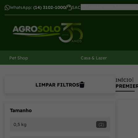
Encontre todas as linhas de produtos da PremieRpet na Ag
Ofertas para: Selecionar
WhatsApp:
(14) 3102-1000
SAC
har menu
Pet Shop
Casa & Lazer
INÍCIO
LIMPAR FILTROS
PREMIER
Tamanho
0,5 kg
(2)