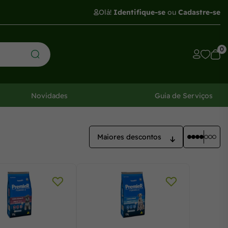
Olá!
Identifique-se
ou
Cadastre-se
0
Novidades
Guia de Serviços