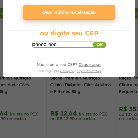
+
-
+
-
Usar minha localização
ionar ao carrinho
Adicionar ao carrinho
Adic
ou digite seu CEP
OK
Não sabe o seu CEP?
Clique aqui.
Localização por
Geoapify
e
OpenStreetMap
.
emieR Nutrição
Sachê PremieR Nutrição
Ração Pr
Obesidade Cães
Clínica Diabetes Cães Adultos
Clínica p
85 g
e Filhotes 85 g
Pequeno 
10,1kg
R$ 35
,64
R$ 12,64
à vista no PIX
à vista no PIX
ou 10x d
,90 no cartão
ou R$ 12,90 no cartão
no cartão