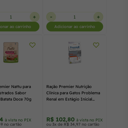
+
-
+
ionar ao carrinho
Adicionar ao carrinho
emier Nattu para
Ração Premier Nutrição
strados Sabor
Clínica para Gatos Problema
 Batata Doce 70g
Renal em Estágio Inicial
1,5KG
34
R$ 102,80
à vista no PIX
à vista no PIX
49 no cartão
ou 3x de R$ 34,97 no cartão