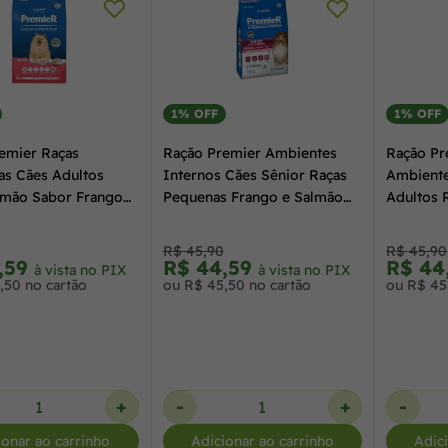
1% OFF
1% OFF
emier Raças
Ração Premier Ambientes
Ração Pr
cas Cães Adultos
Internos Cães Sênior Raças
Ambiente
emão Sabor Frango
Pequenas Frango e Salmão
Adultos 
1,0 kg
Frango e
R$ 45,90
R$ 45,90
,59
R$ 44,59
R$ 44
à vista no PIX
à vista no PIX
,50 no cartão
ou R$ 45,50 no cartão
ou R$ 45
+
-
+
-
ionar ao carrinho
Adicionar ao carrinho
Adic