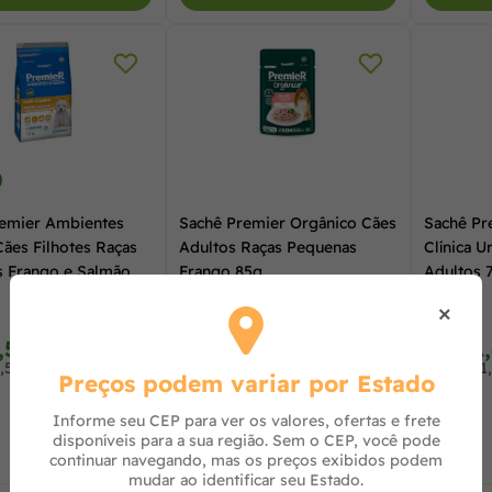
emier Ambientes
Sachê Premier Orgânico Cães
Sachê Pr
Cães Filhotes Raças
Adultos Raças Pequenas
Clínica U
 Frango e Salmão
Frango 85g
Adultos 
×
,59
R$ 8,81
R$ 11
à vista no PIX
à vista no PIX
,50 no cartão
ou R$ 8,99 no cartão
ou R$ 11
Preços podem variar por Estado
Informe seu CEP para ver os valores, ofertas e frete
disponíveis para a sua região. Sem o CEP, você pode
continuar navegando, mas os preços exibidos podem
mudar ao identificar seu Estado.