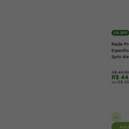
50 g
(1)
Rações Terapêuticas para Gatos
(6)
500 g
(4)
1% OFF
Rações Úmidas para Cães
(7)
Ração Pr
7,5 kg
(18)
Específi
Rações Úmidas para Gatos
(8)
Spitz Al
70 g
(6)
1kg
R$ 45,90
R$ 44
750 g
(1)
ou R$ 45
85 g
(7)
-
Adic