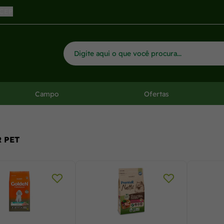
rosolo!
 CEP
Campo
Ofertas
 PET