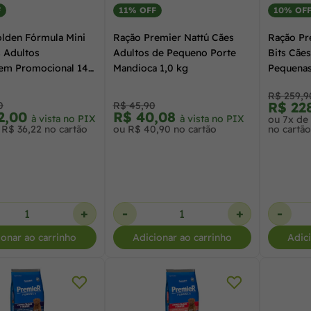
F
11% OFF
10% OF
lden Fórmula Mini
Ração Premier Nattú Cães
Ração Pr
s Adultos
Adultos de Pequeno Porte
Bits Cãe
em Promocional 14
Mandioca 1,0 kg
Pequenas
Grátis
R$ 259,9
R$ 22
0
R$ 45,90
2,00
R$ 40,08
à vista no PIX
à vista no PIX
ou 7x de
 R$ 36,22 no cartão
ou R$ 40,90 no cartão
no cartão
+
-
+
-
ionar ao carrinho
Adicionar ao carrinho
Adic