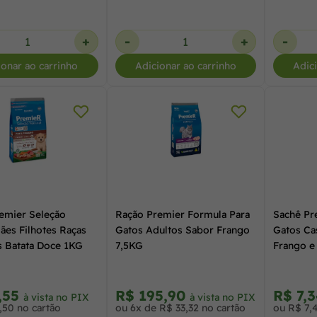
+
-
+
-
ionar ao carrinho
Adicionar ao carrinho
Adic
emier Seleção
Ração Premier Formula Para
Sachê Pr
ães Filhotes Raças
Gatos Adultos Sabor Frango
Gatos Ca
 Batata Doce 1KG
7,5KG
Frango e
,55
R$ 195,90
R$ 7,
à vista no PIX
à vista no PIX
,50 no cartão
ou 6x de R$ 33,32 no cartão
ou R$ 7,