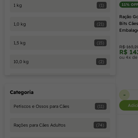
11% OF
1 kg
(1)
Ração Go
Bits Cãe
1,0 kg
(21)
Embalag
kg + 1kg 
1,5 kg
(15)
R$ 163,2
R$ 14
ou 4x de
10,0 kg
(2)
10,1 kg
(20)
Categoria
-
12,0 kg
(14)
Adic
Petiscos e Ossos para Cães
(11)
14,0 kg + 1,0 kg
(1)
Rações para Cães Adultos
(74)
15 kg
(1)