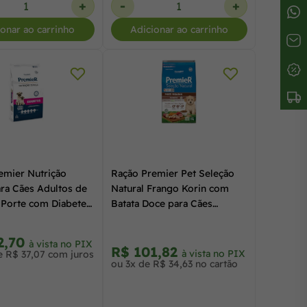
+
-
+
ionar ao carrinho
Adicionar ao carrinho
emier Nutrição
Ração Premier Pet Seleção
ara Cães Adultos de
Natural Frango Korin com
Porte com Diabetes
Batata Doce para Cães
Filhotes de Raças Pequenas
2,5kg
2,70
à vista no PIX
R$ 101,82
à vista no PIX
e R$ 37,07 com juros
ou 3x de R$ 34,63 no cartão