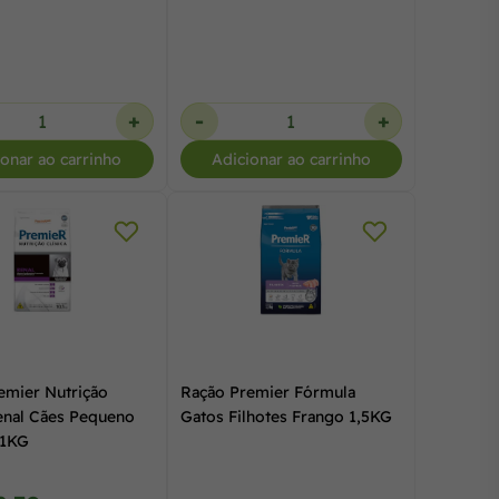
+
-
+
ionar ao carrinho
Adicionar ao carrinho
emier Nutrição
Ração Premier Fórmula
Renal Cães Pequeno
Gatos Filhotes Frango 1,5KG
,1KG