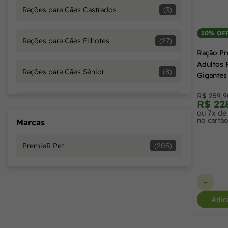
Rações para Cães Castrados
(3)
15,0 kg
(10)
10% OF
Rações para Cães Filhotes
(27)
Ração Pr
2 kg
(1)
Adultos 
Rações para Cães Sênior
(8)
Gigantes
2,0 kg
(6)
R$ 259,9
R$ 22
Rações para Gatos Adultos
(11)
ou 7x de
no cartã
Marcas
2,5 kg
(28)
Rações para Gatos Castrados
(20)
PremieR Pet
(205)
20,0 kg
(4)
Rações para Gatos Filhotes
(8)
-
250 g
(9)
Rações para Gatos Sênior
(2)
Adic
3,0 kg
(3)
Rações Terapêuticas para Cães
(20)