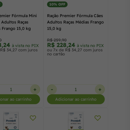
F
10% OFF
emier Fórmula Mini
Ração Premier Fórmula Cães
s Adultos Raças
Adultos Raças Médias Frango
 Frango 15,0 kg
15,0 kg
0
R$ 259,90
8,24
R$ 228,24
à vista no PIX
à vista no PIX
 R$ 34,27 com juros
ou 7x de R$ 34,27 com juros
no cartão
+
-
+
ionar ao carrinho
Adicionar ao carrinho