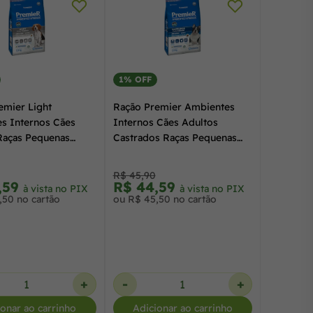
1% OFF
emier Light
Ração Premier Ambientes
s Internos Cães
Internos Cães Adultos
Raças Pequenas
Castrados Raças Pequenas
 Salmão 1,0 kg
Frango e Salmão 1,0 kg
R$ 45,90
,59
R$ 44,59
à vista no PIX
à vista no PIX
,50 no cartão
ou R$ 45,50 no cartão
+
-
+
ionar ao carrinho
Adicionar ao carrinho