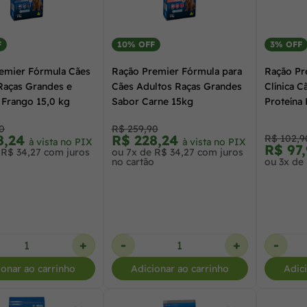
F
10% OFF
3% OFF
emier Fórmula Cães
Ração Premier Fórmula para
Ração Pr
Raças Grandes e
Cães Adultos Raças Grandes
Clínica C
 Frango 15,0 kg
Sabor Carne 15kg
Proteína 
Mandioca
0
R$ 259,90
8,24
R$ 228,24
R$ 102,9
à vista no PIX
à vista no PIX
R$ 97
 R$ 34,27 com juros
ou 7x de R$ 34,27 com juros
o
no cartão
ou 3x de 
+
-
+
-
ionar ao carrinho
Adicionar ao carrinho
Adic