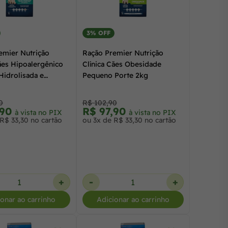
3% OFF
emier Nutrição
Ração Premier Nutrição
ães Hipoalergênico
Clínica Cães Obesidade
Hidrolisada e
Pequeno Porte 2kg
 Pequeno Porte 2kg
0
R$ 102,90
,90
R$ 97,90
à vista no PIX
à vista no PIX
R$ 33,30 no cartão
ou 3x de R$ 33,30 no cartão
+
-
+
ionar ao carrinho
Adicionar ao carrinho