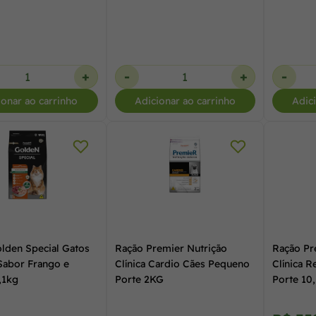
+
-
+
-
ionar ao carrinho
Adicionar ao carrinho
Adic
lden Special Gatos
Ração Premier Nutrição
Ração Pr
Sabor Frango e
Clínica Cardio Cães Pequeno
Clínica 
,1kg
Porte 2KG
Porte 10