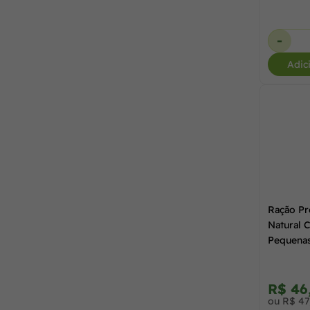
-
Adic
Ração Pr
Natural C
Pequenas
R$ 46
ou R$ 47