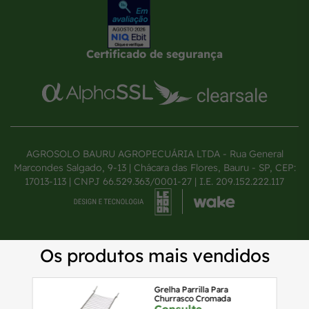
Certificado de segurança
AGROSOLO BAURU AGROPECUÁRIA LTDA - Rua General
Marcondes Salgado, 9-13 | Chácara das Flores, Bauru - SP, CEP:
17013-113 | CNPJ 66.529.363/0001-27 | I.E. 209.152.222.117