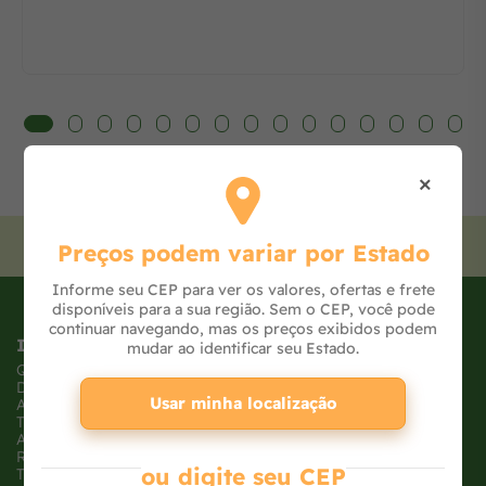
×
Cadastre-se
para receber nossas ofertas!
Preços podem variar por Estado
Informe seu CEP para ver os valores, ofertas e frete
disponíveis para a sua região. Sem o CEP, você pode
continuar navegando, mas os preços exibidos podem
Institucional
mudar ao identificar seu Estado.
Quem somos
Dúvidas frequentes
Usar minha localização
Atendimento
Trabalhe conosco
Ajude uma ONG
Receba Ofertas
ou digite seu CEP
Tabloide de Ofertas