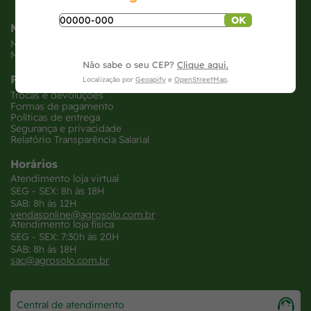
OK
Minha Conta
Meus pedidos
Meus dados
Não sabe o seu CEP?
Clique aqui.
Políticas
Localização por
Geoapify
e
OpenStreetMap
.
Trocas e devoluções
Formas de pagamento
Políticas de entrega
Segurança e privacidade
Relatório Transparência Salarial
Horários
Atendimento loja virtual
SEG - SEX: 8h às 18H
SAB: 8h às 12H
vendasonline@agrosolo.com.br
Atendimento loja física
SEG - SEX: 7:30h às 20H
SAB: 8h às 18H
sac@agrosolo.com.br
Central de atendimento