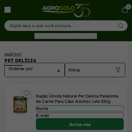
Pet Delícia - Alimentação Natural para Pets | Agrosolo
0
har menu
Ofertas para: Selecionar CEP
INÍCIO
PET DELÍCIA
Filtrar
Ração Úmida Natural Pet Delícia Panelinha
de Carne Para Cães Adultos Lata 320g
Avise-me