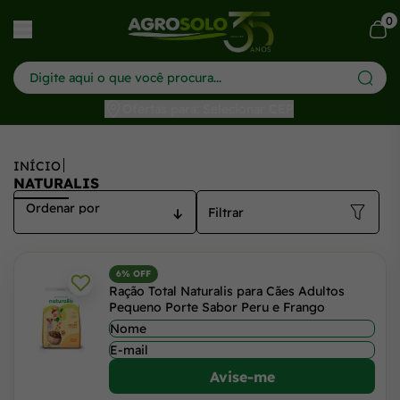
Naturalis - Agrosolo: Produtos Naturais para seu Jardim
0
har menu
Ofertas para: Selecionar CEP
INÍCIO
NATURALIS
Filtrar
6% OFF
Ração Total Naturalis para Cães Adultos
Pequeno Porte Sabor Peru e Frango
Avise-me