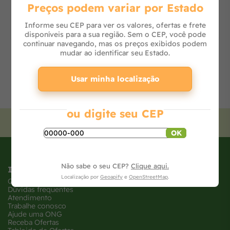
Preços podem variar por Estado
Informe seu CEP para ver os valores, ofertas e frete
disponíveis para a sua região. Sem o CEP, você pode
continuar navegando, mas os preços exibidos podem
mudar ao identificar seu Estado.
Usar minha localização
ou digite seu CEP
Cadastre-se
para receber nossas ofertas!
OK
Não sabe o seu CEP?
Clique aqui.
Institucional
Localização por
Geoapify
e
OpenStreetMap
.
Quem somos
Dúvidas frequentes
Atendimento
Trabalhe conosco
Ajude uma ONG
Receba Ofertas