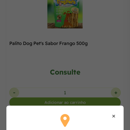
Palito Dog Pet's Sabor Frango 500g
Consulte
-
+
Adicionar ao carrinho
×