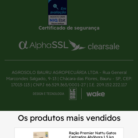
Certificado de segurança
AGROSOLO BAURU AGROPECUÁRIA LTDA - Rua General
Marcondes Salgado, 9-13 | Chácara das Flores, Bauru - SP, CEP:
17013-113 | CNPJ 66.529.363/0001-27 | I.E. 209.152.222.117