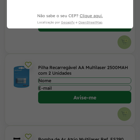
PP054
Não sabe o seu CEP?
Clique aqui.
Localização por
Geoapify
e
OpenStreetMap
.
Avise-me
Pilha Recarregável AA Multilaser 2500MAH
com 2 Unidades
Avise-me
Bomba de Ar Atrio Multilaser Ref. ES290