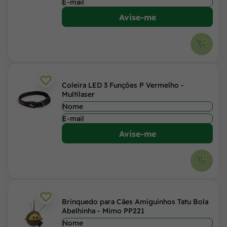
Avise-me
Coleira LED 3 Funções P Vermelho -
Multilaser
Avise-me
Brinquedo para Cães Amiguinhos Tatu Bola
Abelhinha - Mimo PP221