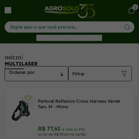
Multilaser - Agrosolo: Conheça os Produtos de Qualidade
0
har menu
Ofertas para: Selecionar CEP
INÍCIO
MULTILASER
Filtrar
Peitoral Reflexivo Cross Harness Verde
Tam. M - Mimo
R$ 77,61
à vista no PIX
ou 2x de R$ 39,60 no cartão