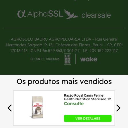
AGROSOLO BAURU AGROPECUÁRIA LTDA - Rua General
Marcondes Salgado, 9-13 | Chácara das Flores, Bauru - SP, CEP:
17013-113 | CNPJ 66.529.363/0001-27 | I.E. 209.152.222.117