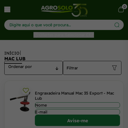
Mac Lub - Agrosolo: Conheça a qualidade em lubrificantes
0
har menu
Ofertas para: Selecionar CEP
INÍCIO
MAC LUB
Filtrar
Engraxadeira Manual Mac 35 Export - Mac
Lub
Avise-me