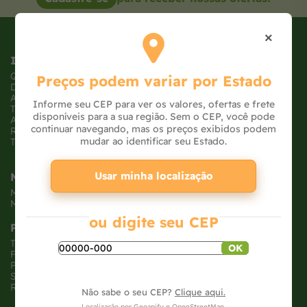
×
Institucional
Quem somos
Preços podem variar por Estado
Dúvidas frequentes
Atendimento
Informe seu CEP para ver os valores, ofertas e frete
Trabalhe conosco
disponíveis para a sua região. Sem o CEP, você pode
Ajude uma ONG
continuar navegando, mas os preços exibidos podem
Receba Ofertas
mudar ao identificar seu Estado.
Tabloide de Ofertas
Usar minha localização
Minha Conta
Meus pedidos
Meus dados
ou digite seu CEP
Políticas
Trocas e devoluções
OK
Formas de pagamento
Políticas de entrega
Segurança e privacidade
Relatório Transparência Salarial
Não sabe o seu CEP?
Clique aqui.
Localização por
Geoapify
e
OpenStreetMap
.