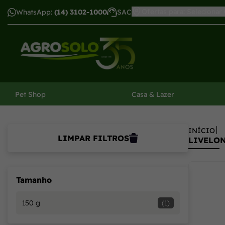
Livelong Lowcarb para Cães e Gatos | Melhor Oferta na Agr
Ofertas para: Selecionar
WhatsApp:
(14) 3102-1000
SAC
har menu
Pet Shop
Casa & Lazer
INÍCIO
LIMPAR FILTROS
LIVELO
Tamanho
150 g
(1)