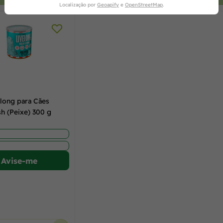
Localização por
Geoapify
e
OpenStreetMap
.
elong para Cães
sh (Peixe) 300 g
Avise-me