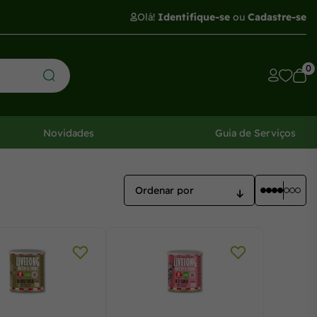
Olá!
Identifique-se
ou
Cadastre-se
0
Novidades
Guia de Serviços