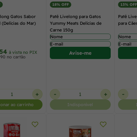
F
18% OFF
13% OFF
elong Gatos Sabor
Patê Livelong para Gatos
Patê Liv
 (Delícias do Mar)
Yummy Meats Delícias de
para Cãe
Carne 150g
,54
à vista no PIX
Avise-me
,90 no cartão
+
-
+
-
ionar ao carrinho
Indisponível