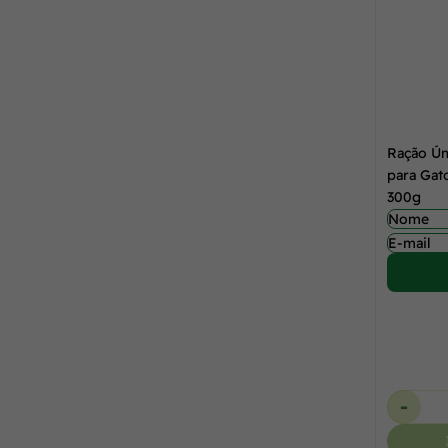
Ração Úm
para Gat
300g
-