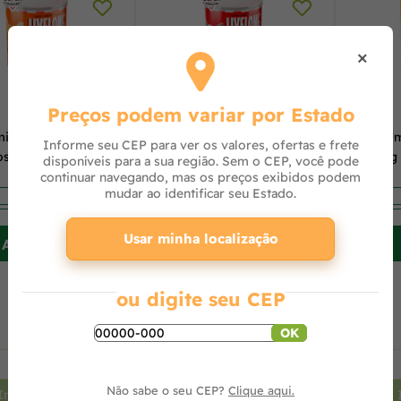
×
Preços podem variar por Estado
ida Lata Livelong
Ração Úmida para Gatos
Ração Úm
Informe seu CEP para ver os valores, ofertas e frete
os Delicias de Aves
Livelong Sabor Cordeiro
Livelong
disponíveis para a sua região. Sem o CEP, você pode
300g
continuar navegando, mas os preços exibidos podem
mudar ao identificar seu Estado.
Usar minha localização
Avise-me
Avise-me
ou digite seu CEP
OK
+
-
+
-
Não sabe o seu CEP?
Clique aqui.
Indisponível
Indisponível