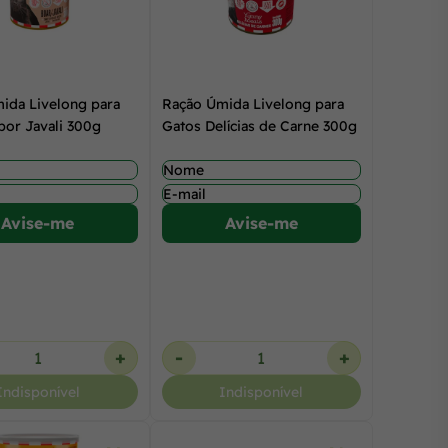
ida Livelong para
Ração Úmida Livelong para
bor Javali 300g
Gatos Delícias de Carne 300g
Avise-me
Avise-me
+
-
+
Indisponível
Indisponível