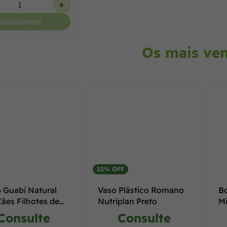
+
Indisponível
Os mais ve
22% OFF
 Guabi Natural
Vaso Plástico Romano
Bo
Cães Filhotes de
Nutriplan Preto
Mi
 Mini e Pequenas
Consulte
Consulte