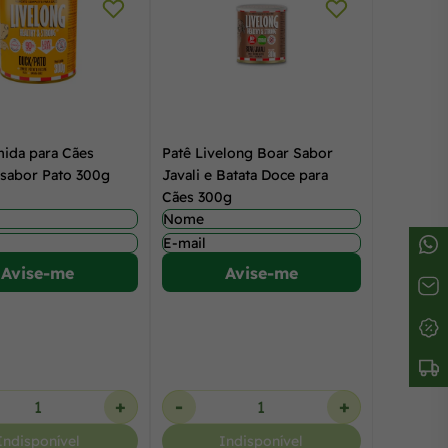
ida para Cães
Patê Livelong Boar Sabor
 sabor Pato 300g
Javali e Batata Doce para
Cães 300g
Avise-me
Avise-me
+
-
+
Indisponível
Indisponível