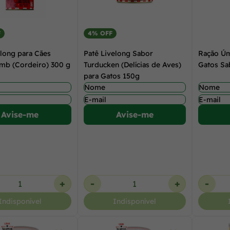
F
4% OFF
elong para Cães
Patê Livelong Sabor
Ração Úm
mb (Cordeiro) 300 g
Turducken (Delícias de Aves)
Gatos Sa
para Gatos 150g
Avise-me
Avise-me
+
-
+
-
Indisponível
Indisponível