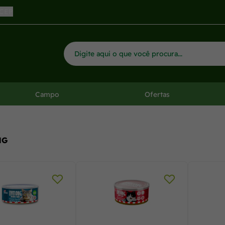
osolo!
 CEP
Campo
Ofertas
NG