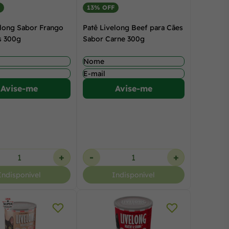
13% OFF
elong Sabor Frango
Patê Livelong Beef para Cães
s 300g
Sabor Carne 300g
Avise-me
Avise-me
+
-
+
Indisponível
Indisponível