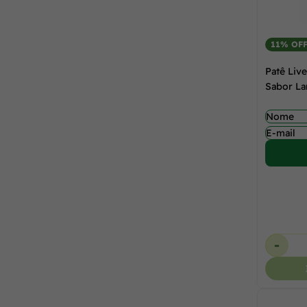
11% OF
Patê Liv
Sabor La
-