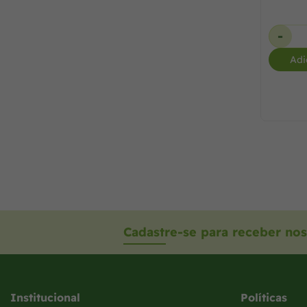
+
-
+
-
ar ao carrinho
Adicionar ao carrinho
Adi
Cadastre-se para receber nos
Institucional
Políticas