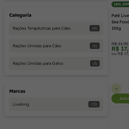
18% OF
Categoria
Patê Liv
Sea Food
150g
Rações Terapêuticas para Cães
(4)
R$ 21,90
Rações Úmidas para Cães
(6)
R$ 17
ou R$ 17
Rações Úmidas para Gatos
(3)
-
Marcas
Adic
Livelong
(13)