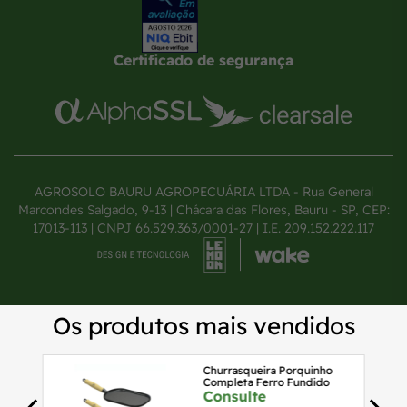
Certificado de segurança
AGROSOLO BAURU AGROPECUÁRIA LTDA - Rua General
Marcondes Salgado, 9-13 | Chácara das Flores, Bauru - SP, CEP:
17013-113 | CNPJ 66.529.363/0001-27 | I.E. 209.152.222.117