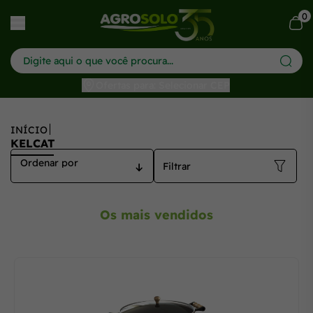
Kelcat - Agrosolo: Soluções para Agricultura Sustentável
0
har menu
Ofertas para: Selecionar CEP
INÍCIO
KELCAT
Filtrar
Os mais vendidos