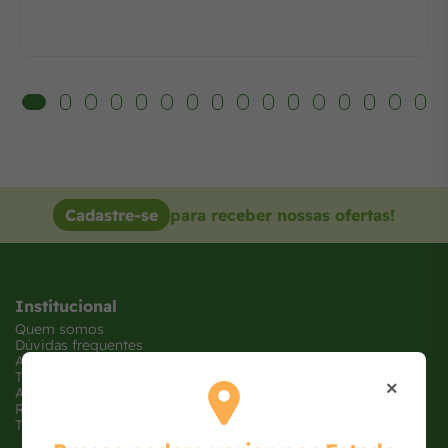
Cadastre-se
para receber nossas ofertas!
Institucional
Quem somos
Dúvidas frequentes
Atendimento
Trabalhe conosco
×
Ajude uma ONG
Receba Ofertas
Tabloide de Ofertas