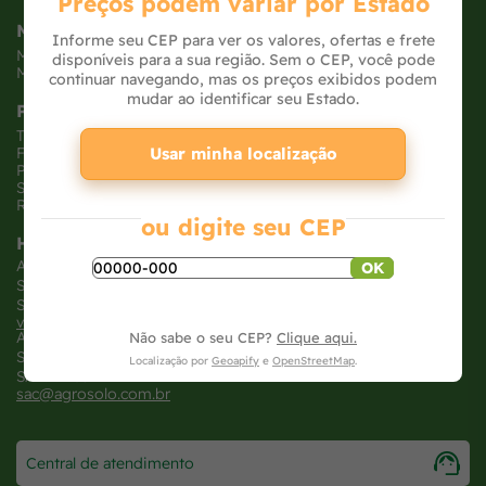
Preços podem variar por Estado
Minha Conta
Informe seu CEP para ver os valores, ofertas e frete
Meus pedidos
disponíveis para a sua região. Sem o CEP, você pode
Meus dados
continuar navegando, mas os preços exibidos podem
mudar ao identificar seu Estado.
Políticas
Trocas e devoluções
Usar minha localização
Formas de pagamento
Políticas de entrega
Segurança e privacidade
Relatório Transparência Salarial
ou digite seu CEP
Horários
Atendimento loja virtual
OK
SEG - SEX: 8h às 18H
SAB: 8h às 12H
vendasonline@agrosolo.com.br
Atendimento loja física
Não sabe o seu CEP?
Clique aqui.
SEG - SEX: 7:30h às 20H
Localização por
Geoapify
e
OpenStreetMap
.
SAB: 8h às 18H
sac@agrosolo.com.br
Central de atendimento