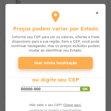
×
R$ 33,22
à vista no PIX
ou R$ 33,90 no cartão
Preços podem variar por Estado
Informe seu CEP para ver os valores, ofertas e frete
disponíveis para a sua região. Sem o CEP, você pode
continuar navegando, mas os preços exibidos podem
10% OFF
mudar ao identificar seu Estado.
Cama Curly Soft Jambo Pet Macia Cães e
Gatos Cinza Escuro
Usar minha localização
Avise-me
ou digite seu CEP
OK
10% OFF
Não sabe o seu CEP?
Clique aqui.
Cama Curly Soft Jambo Pet Macia Cães e
Localização por
Geoapify
e
OpenStreetMap
.