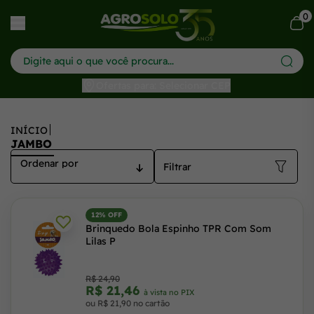
Jambo - Agrosolo: Soluções para Agricultura Sustentável
0
har menu
Ofertas para: Selecionar CEP
INÍCIO
JAMBO
Filtrar
12% OFF
Brinquedo Bola Espinho TPR Com Som
Lilas P
R$ 24,90
R$ 21,46
à vista no PIX
ou R$ 21,90 no cartão