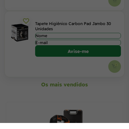
Tapete Higiênico Carbon Pad Jambo 30
Unidades
Avise-me
Os mais vendidos