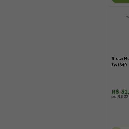
Broca Mo
IW1840
R$ 31
ou R$ 32