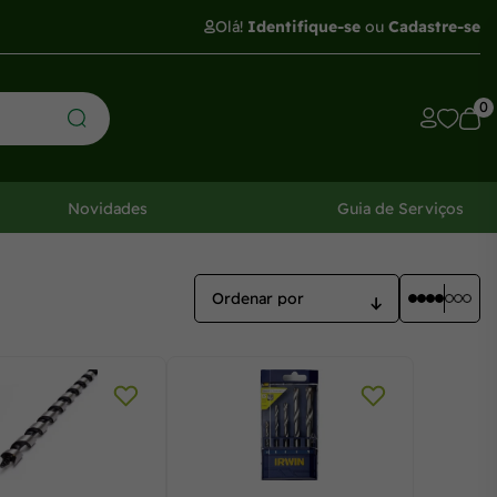
Olá!
Identifique-se
ou
Cadastre-se
0
Novidades
Guia de Serviços