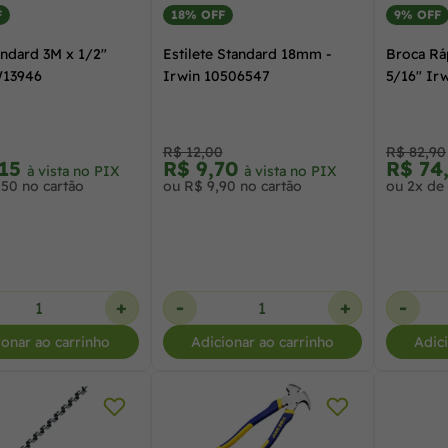
F
18% OFF
9% OFF
andard 3M x 1/2"
Estilete Standard 18mm -
Broca Rá
W13946
Irwin 10506547
5/16" Ir
R$ 12,00
R$ 82,90
,15
R$ 9,70
R$ 74
à vista no PIX
à vista no PIX
,50 no cartão
ou R$ 9,90 no cartão
ou 2x de 
+
-
+
-
ionar ao carrinho
Adicionar ao carrinho
Adic