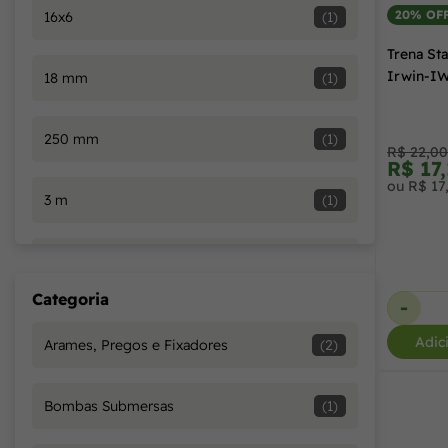
20% OF
16x6
(1)
Trena St
Irwin-I
18 mm
(1)
250 mm
(1)
R$ 22,00
R$ 17
ou R$ 17
3 m
(1)
4 mm
(1)
Categoria
-
5 cm
(1)
Adic
Arames, Pregos e Fixadores
(2)
5 m
(1)
Bombas Submersas
(1)
5x125 mm
(1)