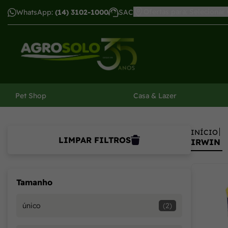
Irwin - Agrosolo: Soluções em Ferramentas de Qualidade
Ofertas para: Selecionar
WhatsApp:
(14) 3102-1000
SAC
har menu
Pet Shop
Casa & Lazer
INÍCIO
LIMPAR FILTROS
IRWIN
Tamanho
único
(2)