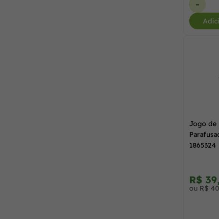
-
Adic
Jogo de 
Parafusa
1865324
R$ 39
ou R$ 40