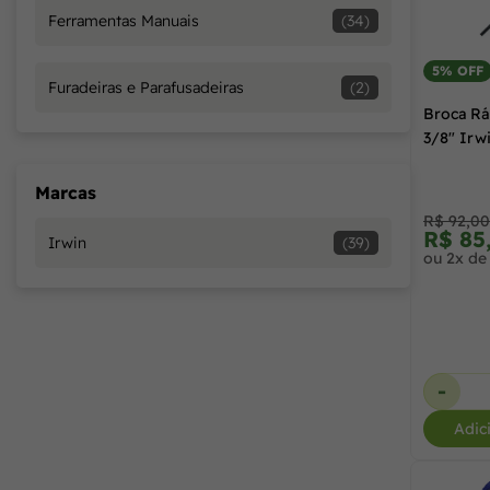
Ferramentas Manuais
(34)
8 m
(1)
5% OFF
Furadeiras e Parafusadeiras
(2)
Broca Rá
3/8" Irw
Marcas
R$ 92,00
R$ 85
Irwin
(39)
ou 2x de
-
Adic