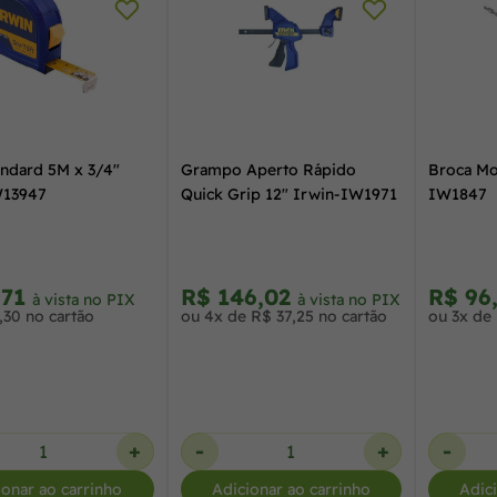
andard 5M x 3/4"
Grampo Aperto Rápido
Broca Mo
W13947
Quick Grip 12" Irwin-IW1971
IW1847
,71
R$ 146,02
R$ 96
à vista no PIX
à vista no PIX
,30 no cartão
ou 4x de R$ 37,25 no cartão
ou 3x de 
+
-
+
-
ionar ao carrinho
Adicionar ao carrinho
Adic