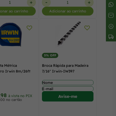
+
-
+
ionar ao carrinho
Adicionar ao carrinho
5% OFF
ta Métrica
Broca Rápida para Madeira
ro Irwin 8m/26ft
7/16" Irwin-IW397
,98
à vista no PIX
Avise-me
,00 no cartão