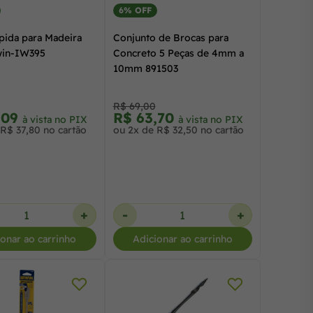
6% OFF
pida para Madeira
Conjunto de Brocas para
win-IW395
Concreto 5 Peças de 4mm a
10mm 891503
R$ 69,00
,09
R$ 63,70
à vista no PIX
à vista no PIX
R$ 37,80 no cartão
ou 2x de R$ 32,50 no cartão
+
-
+
ionar ao carrinho
Adicionar ao carrinho