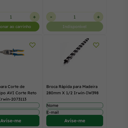
+
-
+
ionar ao carrinho
Indisponível
para Corte de
Broca Rápida para Madeira
ipo AVI Corte Reto
280mm X 1/2 Irwin-IW398
Irwin-2073113
Avise-me
Avise-me