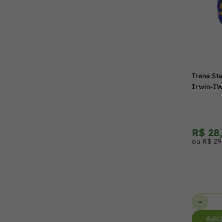
Trena St
Irwin-I
R$ 28
ou R$ 29
-
Adic