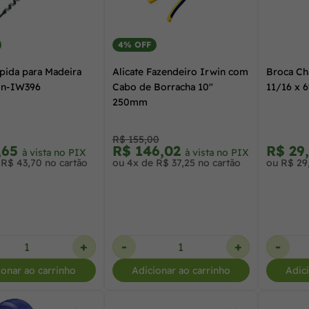
4% OFF
pida para Madeira
Alicate Fazendeiro Irwin com
Broca Ch
in-IW396
Cabo de Borracha 10"
11/16 x 6
250mm
R$ 155,00
,65
R$ 146,02
R$ 29
à vista no PIX
à vista no PIX
 R$ 43,70 no cartão
ou 4x de R$ 37,25 no cartão
ou R$ 29
+
-
+
-
ionar ao carrinho
Adicionar ao carrinho
Adic