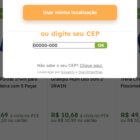
+
-
+
-
Usar minha localização
ionar ao carrinho
Adicionar ao carrinho
Adic
ou digite seu CEP
OK
Não sabe o seu CEP?
Clique aqui.
Localização por
Geoapify
e
OpenStreetMap
.
Pontas Irwin para
Grampo Multi Uso 5cm 2"
Trena Cin
deira com 5 Peças
IRWIN
Flexómet
,69
R$ 10,68
R$ 49
à vista no PIX
à vista no PIX
,50 no cartão
ou R$ 10,90 no cartão
ou R$ 51