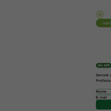
-
Adic
4% OFF
Serrote 
Profissio