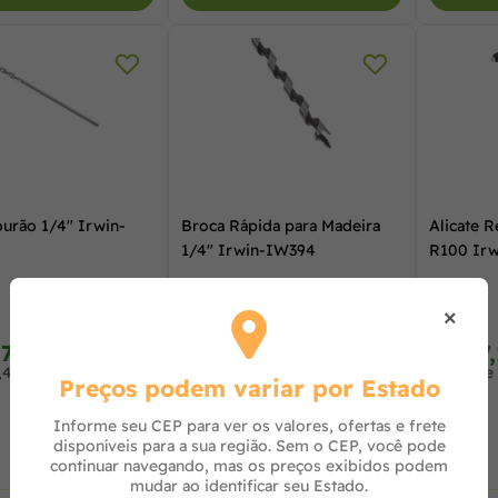
urão 1/4" Irwin-
Broca Rápida para Madeira
Alicate 
1/4" Irwin-IW394
R100 Irw
×
,75
R$ 72,52
R$ 67
à vista no PIX
à vista no PIX
,40 no cartão
ou 2x de R$ 37,00 no cartão
ou 2x de
Preços podem variar por Estado
Informe seu CEP para ver os valores, ofertas e frete
disponíveis para a sua região. Sem o CEP, você pode
continuar navegando, mas os preços exibidos podem
mudar ao identificar seu Estado.