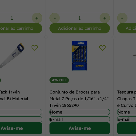
+
-
+
-
ionar ao carrinho
Adicionar ao carrinho
Adic
4% OFF
Jack Irwin
Conjunto de Brocas para
Tesoura 
nal Bi Material
Metal 7 Peças de 1/16" a 1/4"
Chapas T
Irwin 1865290
e Curvo 
Avise-me
Avise-me