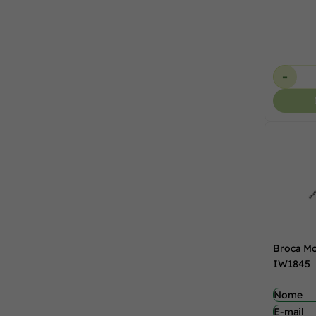
-
Broca Mo
IW1845