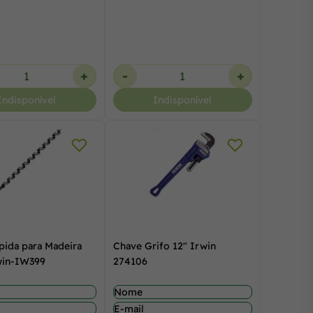
+
-
+
Indisponível
Indisponível
pida para Madeira
Chave Grifo 12" Irwin
win-IW399
274106