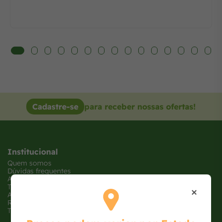
Cadastre-se
para receber nossas ofertas!
Institucional
Quem somos
Dúvidas frequentes
Atendimento
Trabalhe conosco
×
Ajude uma ONG
Receba Ofertas
Tabloide de Ofertas