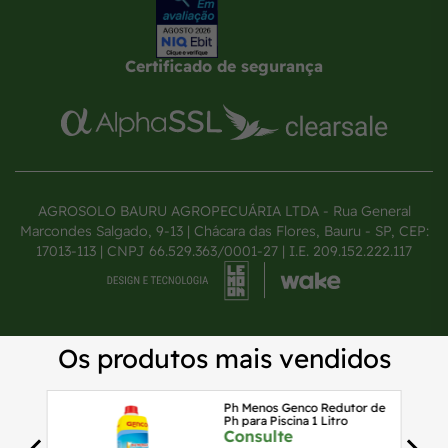
Certificado de segurança
AGROSOLO BAURU AGROPECUÁRIA LTDA - Rua General
Marcondes Salgado, 9-13 | Chácara das Flores, Bauru - SP, CEP:
17013-113 | CNPJ 66.529.363/0001-27 | I.E. 209.152.222.117