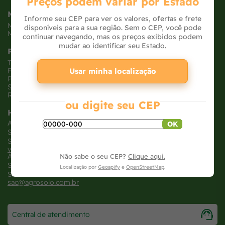
Preços podem variar por Estado
Minha Conta
Informe seu CEP para ver os valores, ofertas e frete
Meus pedidos
disponíveis para a sua região. Sem o CEP, você pode
Meus dados
continuar navegando, mas os preços exibidos podem
mudar ao identificar seu Estado.
Políticas
Trocas e devoluções
Usar minha localização
Formas de pagamento
Políticas de entrega
Segurança e privacidade
Relatório Transparência Salarial
ou digite seu CEP
Horários
Atendimento loja virtual
OK
SEG - SEX: 8h às 18H
SAB: 8h às 12H
vendasonline@agrosolo.com.br
Atendimento loja física
Não sabe o seu CEP?
Clique aqui.
SEG - SEX: 7:30h às 20H
Localização por
Geoapify
e
OpenStreetMap
.
SAB: 8h às 18H
sac@agrosolo.com.br
Central de atendimento