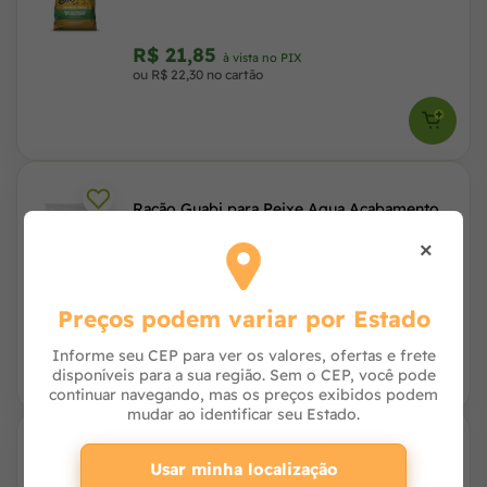
R$ 21,85
à vista no PIX
ou R$ 22,30 no cartão
Ração Guabi para Peixe Aqua Acabamento
6-8mm Extrusada 25kg
×
R$ 108,29
à vista no PIX
Preços podem variar por Estado
ou 3x de R$ 36,83 no cartão
Informe seu CEP para ver os valores, ofertas e frete
disponíveis para a sua região. Sem o CEP, você pode
continuar navegando, mas os preços exibidos podem
mudar ao identificar seu Estado.
Ração Proequi Original Guabi para Cavalos
Usar minha localização
40kg