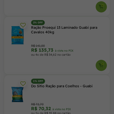
2% OFF
Ração Proequi 13 Laminado Guabi para
Cavalos 40kg
R$ 141,00
R$ 135,73
à vista no PIX
ou 4x de R$ 34,62 no cartão
1% OFF
Do Sítio Ração para Coelhos - Guabi
R$ 72,70
R$ 70,32
à vista no PIX
ou 2x de R$ 35,88 no cartão