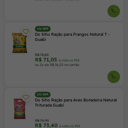
1% OFF
Do Sítio Ração para Frangos Natural T -
Guabi
R$ 73,50
R$ 71,05
à vista no PIX
ou 2x de R$ 36,25 no cartão
1% OFF
Do Sítio Ração para Aves Botadeira Natural
Triturada Guabi
R$ 75,90
R$ 73,40
à vista no PIX