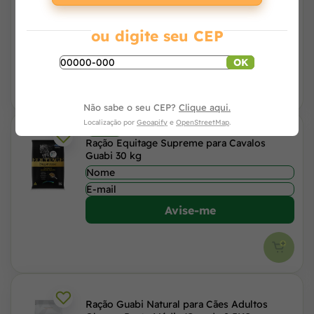
ou digite seu CEP
R$ 121,03
à vista no PIX
ou 4x de R$ 30,88 no cartão
OK
Não sabe o seu CEP?
Clique aqui.
Localização por
Geoapify
e
OpenStreetMap
.
6% OFF
Ração Equitage Supreme para Cavalos
Guabi 30 kg
Avise-me
Ração Guabi Natural para Cães Adultos