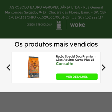
AGROSOLO BAURU AGROPECUÁRIA LTDA - Rua General
Marcondes Salgado, 9-13 | Chácara das Flores, Bauru - SP, CEP:
17013-113 | CNPJ 66.529.363/0001-27 | I.E. 209.152.222.117