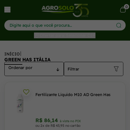
GreenHas: Fertilizantes importados com o melhor preço n
0
har menu
Ofertas para: Selecionar CEP
INÍCIO
GREEN HAS ITÁLIA
Filtrar
Fertilizante Liquido M10 AD Green Has
R$ 86,14
à vista no PIX
ou 2x de R$ 43,95 no cartão