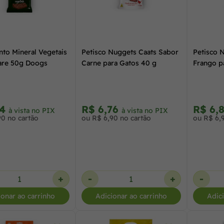
to Mineral Vegetais
Petisco Nuggets Caats Sabor
Petisco 
are 50g Doogs
Carne para Gatos 40 g
Frango p
74
R$ 6,76
R$ 6,
à vista no PIX
à vista no PIX
90 no cartão
ou R$ 6,90 no cartão
ou R$ 6,
+
-
+
-
ionar ao carrinho
Adicionar ao carrinho
Adic