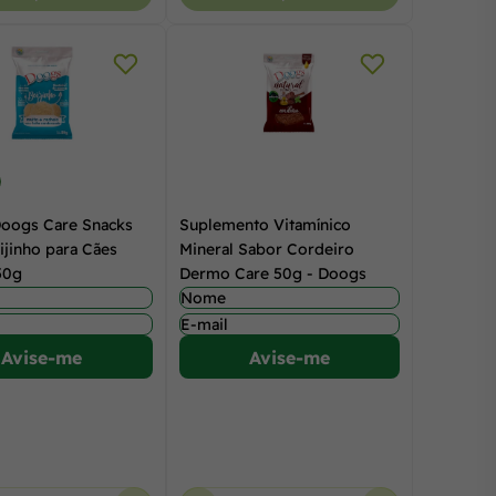
Doogs Care Snacks
Suplemento Vitamínico
ijinho para Cães
Mineral Sabor Cordeiro
50g
Dermo Care 50g - Doogs
Avise-me
Avise-me