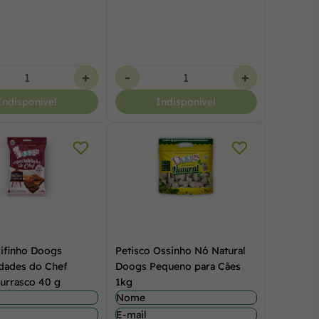
+
-
+
Indisponível
Indisponível
Bifinho Doogs
Petisco Ossinho Nó Natural
idades do Chef
Doogs Pequeno para Cães
urrasco 40 g
1kg