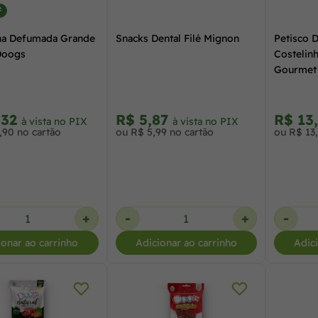
F
ha Defumada Grande
Snacks Dental Filé Mignon
Petisco 
Doogs
Costelin
Gourmet
,32
R$ 5,87
R$ 13
à vista no PIX
à vista no PIX
,90 no cartão
ou R$ 5,99 no cartão
ou R$ 13
+
-
+
-
ionar ao carrinho
Adicionar ao carrinho
Adic