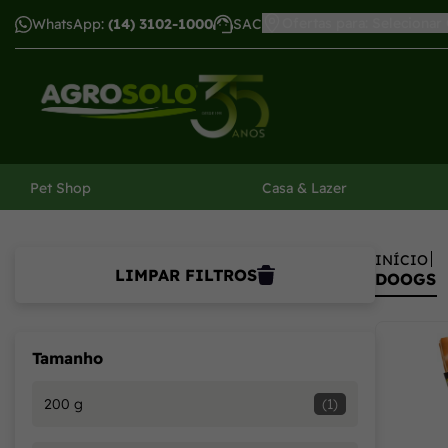
Conheça os produtos de qualidade da Doogs - Agrosolo
Ofertas para: Selecionar
WhatsApp:
(14) 3102-1000
SAC
har menu
Pet Shop
Casa & Lazer
INÍCIO
LIMPAR FILTROS
DOOGS
Tamanho
200 g
(1)