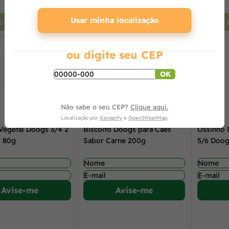
+
-
+
-
Usar minha localização
Indisponível
Indisponível
ou digite seu CEP
OK
Não sabe o seu CEP?
Clique aqui.
Localização por
Geoapify
e
OpenStreetMap
.
Vegetal Doogs 3/4 2
Biscoito Doogs para Cães
Ossinho 
s 80g
Sabor Carne 200g
5/6 Doo
Avise-me
Avise-me