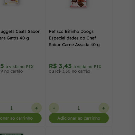
Nuggets Caats Sabor
Petisco Bifinho Doogs
ara Gatos 40 g
Especialidades do Chef
Sabor Carne Assada 40 g
85
R$ 3,43
à vista no PIX
à vista no PIX
99 no cartão
ou R$ 3,50 no cartão
+
-
+
ionar ao carrinho
Adicionar ao carrinho