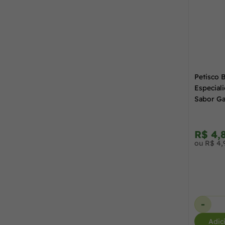
Petisco 
Especial
Sabor Ga
R$ 4,
ou R$ 4,
-
Adic