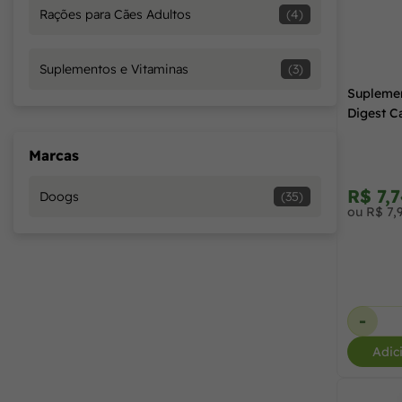
Rações para Cães Adultos
(4)
Suplementos e Vitaminas
(3)
Suplemen
Digest C
Marcas
R$ 7,
Doogs
(35)
ou R$ 7,
-
Adic