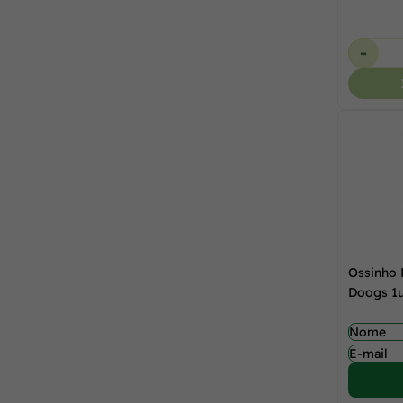
-
Ossinho 
Doogs 1