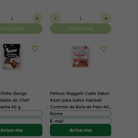
+
-
+
Indisponível
Indisponível
Bifinho Doogs
Petisco Nuggets Caats Sabor
idades do Chef
Atum para Gatos Hairball
canha 40 g
Controle de Bola de Pelo 40
g
Avise-me
Avise-me