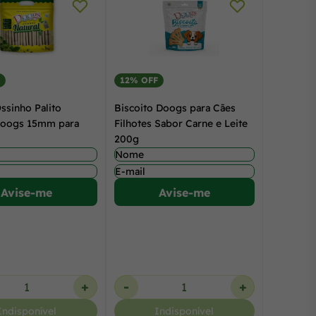
12% OFF
ssinho Palito
Biscoito Doogs para Cães
Doogs 15mm para
Filhotes Sabor Carne e Leite
200g
Avise-me
Avise-me
+
-
+
Indisponível
Indisponível