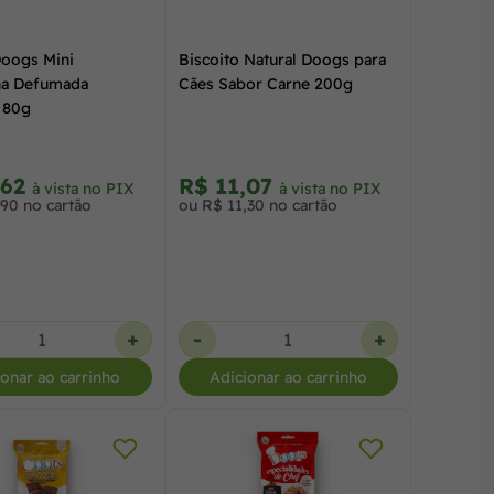
Doogs Mini
Biscoito Natural Doogs para
ha Defumada
Cães Sabor Carne 200g
 80g
,62
R$ 11,07
à vista no PIX
à vista no PIX
,90 no cartão
ou R$ 11,30 no cartão
+
-
+
ionar ao carrinho
Adicionar ao carrinho