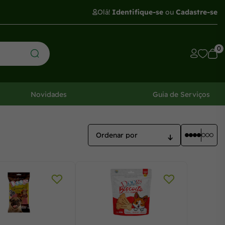
Olá!
Identifique-se
ou
Cadastre-se
0
Novidades
Guia de Serviços