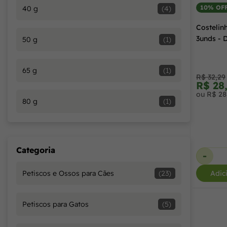
10% OF
40 g
(4)
Costelin
3unds - 
50 g
(1)
65 g
(1)
R$ 32,29
R$ 28
ou R$ 28
80 g
(1)
Categoria
-
Adic
Petiscos e Ossos para Cães
(23)
Petiscos para Gatos
(5)