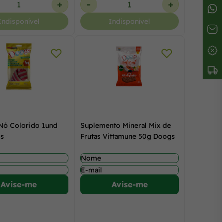
+
-
+
Indisponível
Indisponível
Nó Colorido 1und
Suplemento Mineral Mix de
gs
Frutas Vittamune 50g Doogs
Avise-me
Avise-me