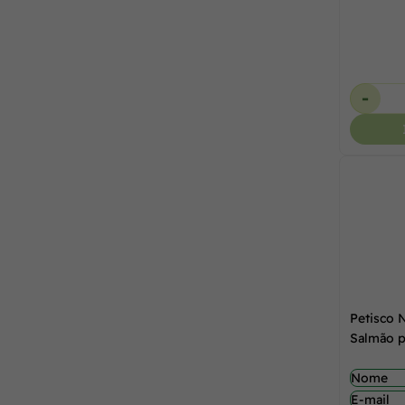
-
Petisco 
Salmão p