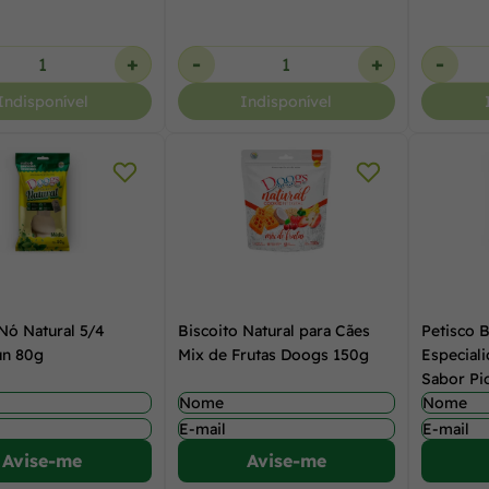
+
-
+
-
Indisponível
Indisponível
Nó Natural 5/4
Biscoito Natural para Cães
Petisco 
un 80g
Mix de Frutas Doogs 150g
Especial
Sabor Pi
Avise-me
Avise-me