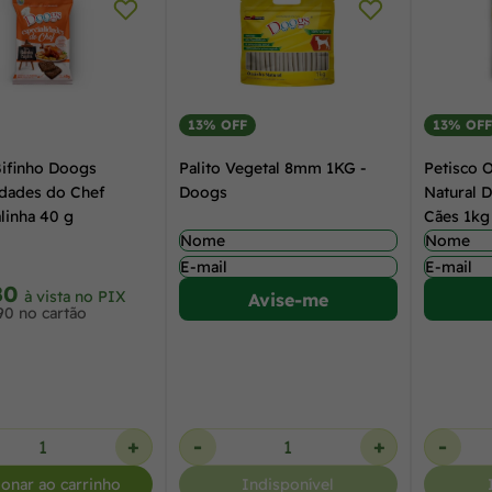
13% OFF
13% OFF
Bifinho Doogs
Palito Vegetal 8mm 1KG -
Petisco O
idades do Chef
Doogs
Natural 
linha 40 g
Cães 1kg
80
à vista no PIX
Avise-me
90 no cartão
+
-
+
-
ionar ao carrinho
Indisponível