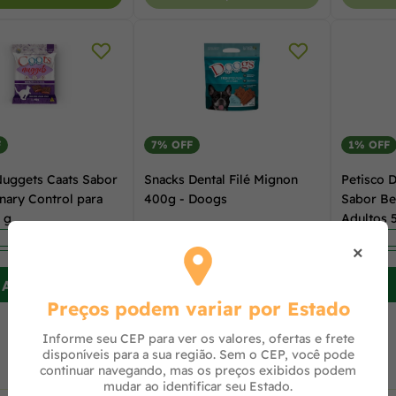
F
7% OFF
1% OFF
Nuggets Caats Sabor
Snacks Dental Filé Mignon
Petisco 
nary Control para
400g - Doogs
Sabor Be
 g
Adultos 
×
Avise-me
Avise-me
Preços podem variar por Estado
Informe seu CEP para ver os valores, ofertas e frete
disponíveis para a sua região. Sem o CEP, você pode
continuar navegando, mas os preços exibidos podem
mudar ao identificar seu Estado.