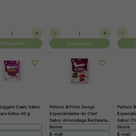
+
-
+
-
Indisponível
Indisponível
Nuggets Caats Sabor
Petisco Bifinho Doogs
Petisco 
ara Gatos 40 g
Especialidades do Chef
Especial
Sabor Almondega Recheada
Sabor Ch
40 g