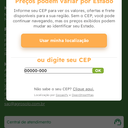
Preços podem variar por Estado
Minha Conta
Informe seu CEP para ver os valores, ofertas e frete
Meus pedidos
disponíveis para a sua região. Sem o CEP, você pode
Meus dados
continuar navegando, mas os preços exibidos podem
mudar ao identificar seu Estado.
Políticas
Trocas e devoluções
Usar minha localização
Formas de pagamento
Políticas de entrega
Segurança e privacidade
Relatório Transparência Salarial
ou digite seu CEP
Horários
Atendimento loja virtual
OK
SEG - SEX: 8h às 18H
SAB: 8h às 12H
vendasonline@agrosolo.com.br
Atendimento loja física
Não sabe o seu CEP?
Clique aqui.
SEG - SEX: 7:30h às 20H
Localização por
Geoapify
e
OpenStreetMap
.
SAB: 8h às 18H
sac@agrosolo.com.br
Central de atendimento