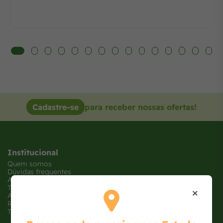
Cadastre-se
para receber nossas ofertas!
Institucional
Quem somos
Dúvidas frequentes
Atendimento
Trabalhe conosco
×
Ajude uma ONG
Receba Ofertas
Tabloide de Ofertas