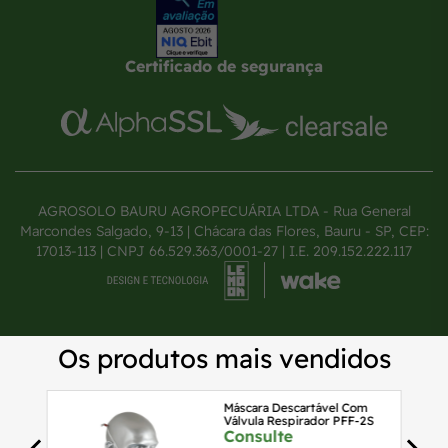
Certificado de segurança
AGROSOLO BAURU AGROPECUÁRIA LTDA - Rua General
Marcondes Salgado, 9-13 | Chácara das Flores, Bauru - SP, CEP:
17013-113 | CNPJ 66.529.363/0001-27 | I.E. 209.152.222.117